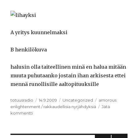
A yritys kuunnelmaksi
B henkilökuva
halusin olla taiteellinen minä en halua mitään
muuta puhutaanko jostain ihan arkisesta ettei
mennä runollisille aaltopituuksille
Kirjoittaja
totuusradio
Julkaistu
14.9.2009
Kategoriat
Uncategorized
Avainsanat
amorous
enlightenment / rakkaudellisia nyrjähdyksiä
Jätä
kommentti
artikkeliin
Tältä
tuntuu
yksinäisyys