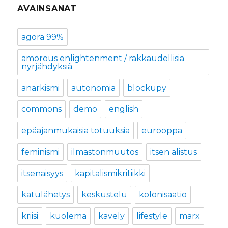
AVAINSANAT
agora 99%
amorous enlightenment / rakkaudellisia
nyrjähdyksiä
anarkismi
autonomia
blockupy
commons
demo
english
epäajanmukaisia totuuksia
eurooppa
feminismi
ilmastonmuutos
itsen alistus
itsenäisyys
kapitalismikritiikki
katulähetys
keskustelu
kolonisaatio
kriisi
kuolema
kävely
lifestyle
marx