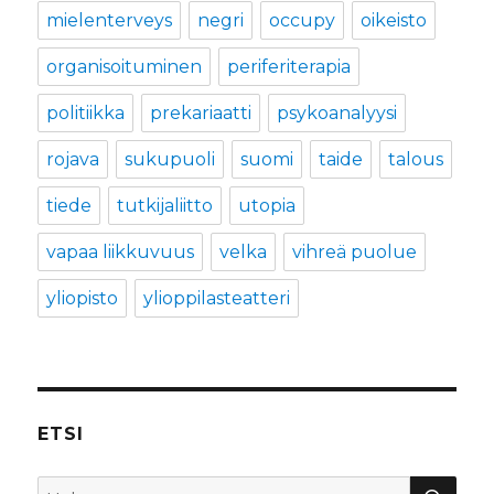
mielenterveys
negri
occupy
oikeisto
organisoituminen
periferiterapia
politiikka
prekariaatti
psykoanalyysi
rojava
sukupuoli
suomi
taide
talous
tiede
tutkijaliitto
utopia
vapaa liikkuvuus
velka
vihreä puolue
yliopisto
ylioppilasteatteri
ETSI
HA
Etsi: