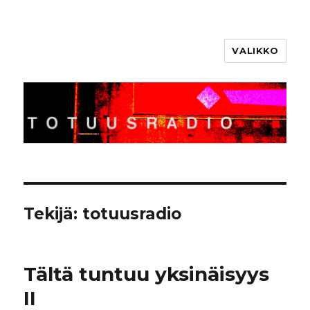
VALIKKO
Totuusradio
Tekijä:
totuusradio
Tältä tuntuu yksinäisyys
II