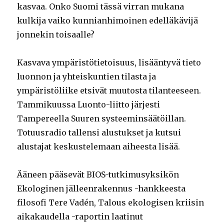
kasvaa. Onko Suomi tässä virran mukana
kulkija vaiko kunnianhimoinen edelläkävijä
jonnekin toisaalle?
Kasvava ympäristötietoisuus, lisääntyvä tieto
luonnon ja yhteiskuntien tilasta ja
ympäristöliike etsivät muutosta tilanteeseen.
Tammikuussa Luonto-liitto järjesti
Tampereella Suuren systeeminsäätöillan.
Totuusradio tallensi alustukset ja kutsui
alustajat keskustelemaan aiheesta lisää.
Ääneen pääsevät
BIOS-tutkimusyksikön
Ekologinen jälleenrakennus -hankkeesta
filosofi Tere Vadén,
Talous ekologisen kriisin
aikakaudella -raportin laatinut