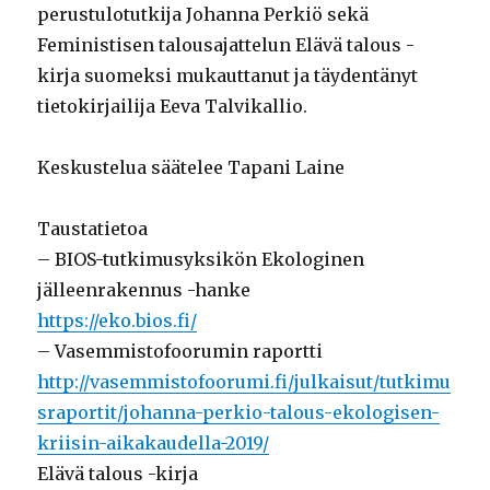
perustulotutkija Johanna Perkiö sekä
Feministisen talousajattelun Elävä talous -
kirja suomeksi mukauttanut ja täydentänyt
tietokirjailija Eeva Talvikallio.
Keskustelua säätelee Tapani Laine
Taustatietoa
– BIOS-tutkimusyksikön Ekologinen
jälleenrakennus -hanke
https://eko.bios.fi/
– Vasemmistofoorumin raportti
http://vasemmistofoorumi.fi/julkaisut/tutkimu
sraportit/johanna-perkio-talous-ekologisen-
kriisin-aikakaudella-2019/
Elävä talous -kirja