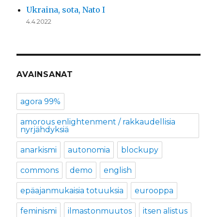
Ukraina, sota, Nato I
4.4.2022
AVAINSANAT
agora 99%
amorous enlightenment / rakkaudellisia
nyrjähdyksiä
anarkismi
autonomia
blockupy
commons
demo
english
epäajanmukaisia totuuksia
eurooppa
feminismi
ilmastonmuutos
itsen alistus