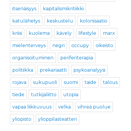
itsenäisyys
kapitalismikritiikki
katulähetys
keskustelu
kolonisaatio
kriisi
kuolema
kävely
lifestyle
marx
mielenterveys
negri
occupy
oikeisto
organisoituminen
periferiterapia
politiikka
prekariaatti
psykoanalyysi
rojava
sukupuoli
suomi
taide
talous
tiede
tutkijaliitto
utopia
vapaa liikkuvuus
velka
vihreä puolue
yliopisto
ylioppilasteatteri