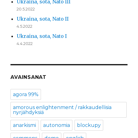
Ukraina, sota, Nato III
20.5.2022
Ukraina, sota, Nato II
4.5.2022
Ukraina, sota, Nato I
4.4.2022
AVAINSANAT
agora 99%
amorous enlightenment / rakkaudellisia
nyrjähdyksiä
anarkismi
autonomia
blockupy