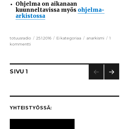
Ohjelma on aikanaan
kuunneltavissa myös
ohjelma-
arkistossa
Kirjoittaja
totuusradio
Julkaistu
25.1.2016
Kategoriat
Ei kategoriaa
Avainsanat
anarkismi
1
kommentti
artikkeliin
Mitä
on
anarkismi?
Artikkelien
SIVU
1
SEUR
selaus
AAV
A
SIVU
YHTEISTYÖSSÄ: