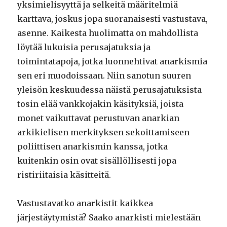
yksimielisyyttä ja selkeitä määritelmiä
karttava, joskus jopa suoranaisesti vastustava,
asenne. Kaikesta huolimatta on mahdollista
löytää lukuisia perusajatuksia ja
toimintatapoja, jotka luonnehtivat anarkismia
sen eri muodoissaan. Niin sanotun suuren
yleisön keskuudessa näistä perusajatuksista
tosin elää vankkojakin käsityksiä, joista
monet vaikuttavat perustuvan anarkian
arkikielisen merkityksen sekoittamiseen
poliittisen anarkismin kanssa, jotka
kuitenkin osin ovat sisällöllisesti jopa
ristiriitaisia käsitteitä.
Vastustavatko anarkistit kaikkea
järjestäytymistä? Saako anarkisti mielestään