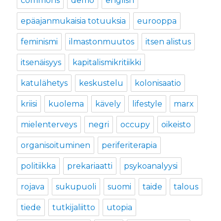
commons
demo
english
epäajanmukaisia totuuksia
eurooppa
feminismi
ilmastonmuutos
itsen alistus
itsenäisyys
kapitalismikritiikki
katulähetys
keskustelu
kolonisaatio
kriisi
kuolema
kävely
lifestyle
marx
mielenterveys
negri
occupy
oikeisto
organisoituminen
periferiterapia
politiikka
prekariaatti
psykoanalyysi
rojava
sukupuoli
suomi
taide
talous
tiede
tutkijaliitto
utopia