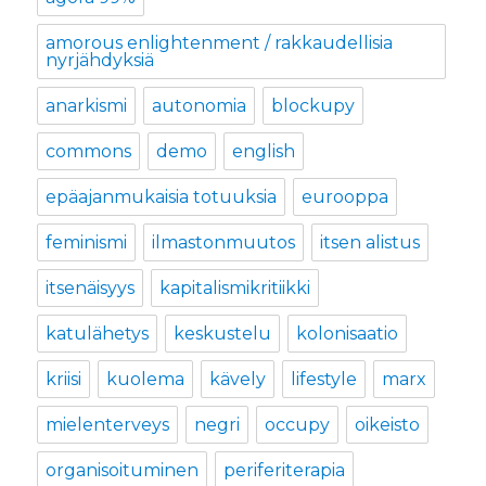
amorous enlightenment / rakkaudellisia
nyrjähdyksiä
anarkismi
autonomia
blockupy
commons
demo
english
epäajanmukaisia totuuksia
eurooppa
feminismi
ilmastonmuutos
itsen alistus
itsenäisyys
kapitalismikritiikki
katulähetys
keskustelu
kolonisaatio
kriisi
kuolema
kävely
lifestyle
marx
mielenterveys
negri
occupy
oikeisto
organisoituminen
periferiterapia