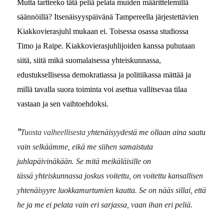
Mutta tartteeko tätä peliä pelata muiden määrittelemillä
säännöillä? Itsenäisyyspäivänä Tampereella järjestettävien
Kiakkovierasjuhl mukaan ei. Toisessa osassa studiossa
Timo ja Raipe. Kiakkovierasjuhlijoiden kanssa puhutaan
siitä, siitä mikä suomalaisessa yhteiskunnassa,
edustuksellisessa demokratiassa ja politiikassa mättää ja
millä tavalla suora toiminta voi asettua vallitsevaa tilaa
vastaan ja sen vaihtoehdoksi.
”
Tuosta valheellisesta
yhtenäisyydestä me ollaan aina saatu
vain selkäämme, eikä me siihen samaistuta
juhlapäivinäkään. Se mitä meikäläisille on
tässä
yhteiskunnassa joskus voitettu, on voitettu kansallisen
yhtenäisyyre luokkamurtumien kautta. Se on nääs sillai, että
he ja me ei pelata vain eri sarjassa, vaan ihan eri peliä.