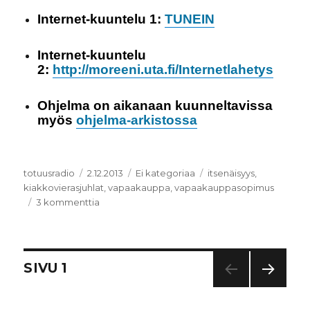
Internet-kuuntelu 1:
TUNEIN
Internet-kuuntelu
2:
http://moreeni.uta.fi/Internetlahetys
Ohjelma on aikanaan kuunneltavissa
myös
ohjelma-arkistossa
Kirjoittaja
totuusradio
Julkaistu
2.12.2013
Kategoriat
Ei kategoriaa
Avainsanat
itsenäisyys
,
kiakkovierasjuhlat
,
vapaakauppa
,
vapaakauppasopimus
3 kommenttia
artikkeliin
Itsenäinen
Suomi
2013?
–
Artikkelien
SIVU
1
Kiakkovierasjuhlia
ja
SEUR
selaus
vapaakauppasopimuksia
AAV