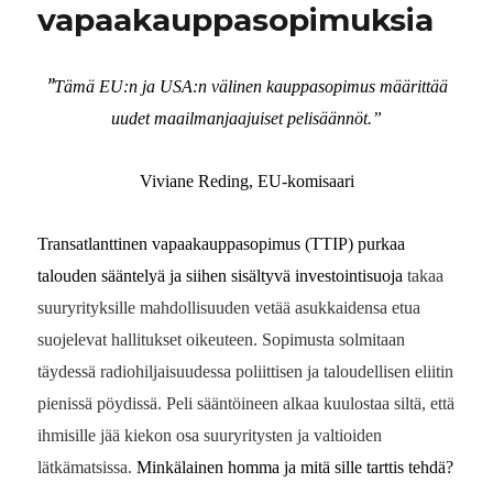
vapaakauppasopimuksia
”
Tämä EU:n ja USA:n välinen kauppasopimus määrittää
uudet maailmanjaajuiset pelisäännöt.”
Viviane Reding, EU-komisaari
Transatlanttinen vapaakauppasopimus (TTIP) purkaa
talouden sääntelyä ja siihen sisältyvä investointisuoja
takaa
suuryrityksille mahdollisuuden vetää asukkaidensa etua
suojelevat hallitukset oikeuteen. Sopimusta solmitaan
täydessä radiohiljaisuudessa poliittisen ja taloudellisen eliitin
pienissä pöydissä. Peli sääntöineen alkaa kuulostaa siltä, että
ihmisille jää kiekon osa suuryritysten ja valtioiden
lätkämatsissa.
Minkälainen homma ja mitä sille tarttis tehdä?