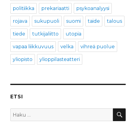
politiikka
prekariaatti
psykoanalyysi
rojava
sukupuoli
suomi
taide
talous
tiede
tutkijaliitto
utopia
vapaa liikkuvuus
velka
vihreä puolue
yliopisto
ylioppilasteatteri
ETSI
HA
Etsi: