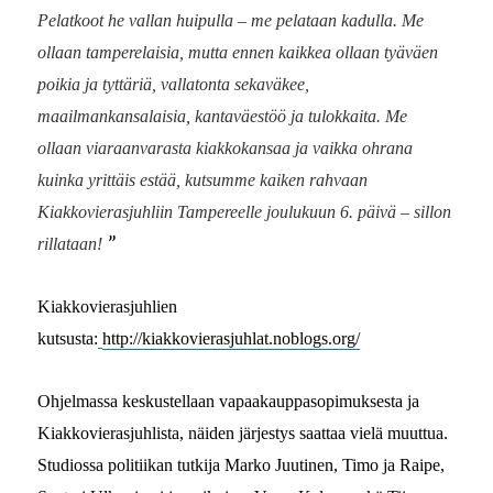
Pelatkoot he vallan huipulla – me pelataan kadulla. Me
ollaan tamperelaisia, mutta ennen kaikkea ollaan tyäväen
poikia ja tyttäriä, vallatonta sekaväkee,
maailmankansalaisia, kantaväestöö ja tulokkaita. Me
ollaan viaraanvarasta kiakkokansaa ja vaikka ohrana
kuinka yrittäis estää, kutsumme kaiken rahvaan
Kiakkovierasjuhliin Tampereelle joulukuun 6. päivä – sillon
”
rillataan!
Kiakkovierasjuhlien
kutsusta:
http://kiakkovierasjuhlat.noblogs.org/
Ohjelmassa keskustellaan vapaakauppasopimuksesta ja
Kiakkovierasjuhlista, näiden järjestys saattaa vielä muuttua.
Studiossa politiikan tutkija Marko Juutinen, Timo ja Raipe,