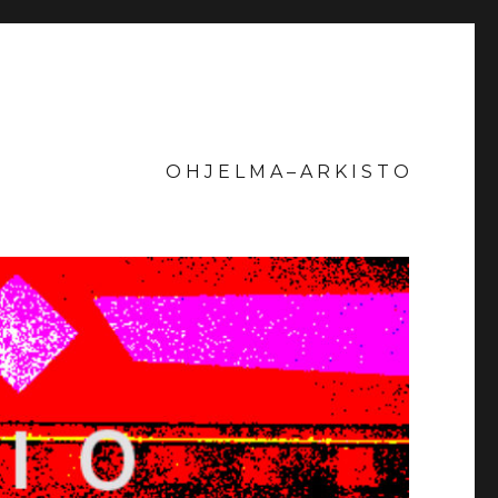
O H J E L M A – A R K I S T O