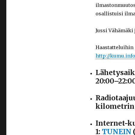
ilmastonmuutos
osallistuisi il
Jussi Vähämäki j
Haastatteluihin 
http://kumu.in
Lähetysaik
20:00–22:0
Radiotaaju
kilometrin
Internet-k
1:
TUNEIN
(