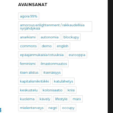
AVAINSANAT
agora 99%
amorous enlightenment / rakkaudellisia
nyrjähdyksiä
anarkismi
autonomia
blockupy
commons
demo
english
epäajanmukaisia totuuksia
eurooppa
feminismi
ilmastonmuutos
itsen alistus
itsenäisyys
kapitalismikritiikki
katulähetys
keskustelu
kolonisaatio
kriisi
kuolema
kävely
lifestyle
marx
mielenterveys
negri
occupy
3