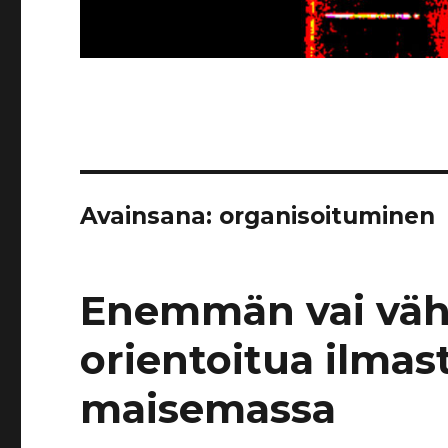
Avainsana:
organisoituminen
Enemmän vai vä
orientoitua ilm
maisemassa