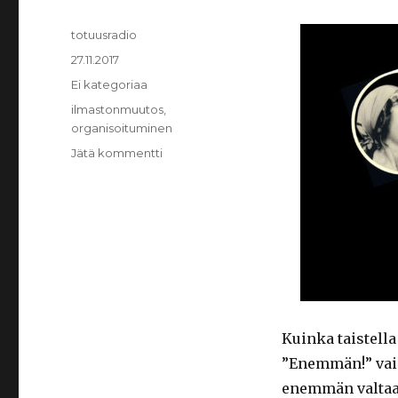
Kirjoittaja
totuusradio
Julkaistu
27.11.2017
Kategoriat
Ei kategoriaa
Avainsanat
ilmastonmuutos
,
organisoituminen
Jätä kommentti
artikkeliin
Enemmän
vai
vähemmän
–
Kuinka
orientoitua
ilmastonmuutoksen
maisemassa
Kuinka taistell
”Enemmän!” va
enemmän valtaa