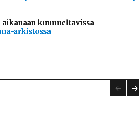
 aikanaan kuunneltavissa
lma-arkistossa
SEU
AA
A
SIV