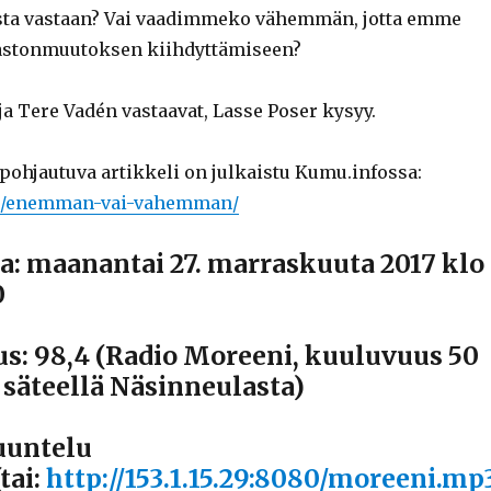
ta vastaan? Vai vaadimmeko vähemmän, jotta emme
mastonmuutoksen kiihdyttämiseen?
a Tere Vadén vastaavat, Lasse Poser kysyy.
pohjautuva artikkeli on julkaistu Kumu.infossa:
fo/enemman-vai-vahemman/
a: maanantai 27. marraskuuta 2017 klo
0
us: 98,4 (Radio Moreeni, kuuluvuus 50
 säteellä Näsinneulasta)
uuntelu
tai:
http://153.1.15.29:8080/moreeni.mp