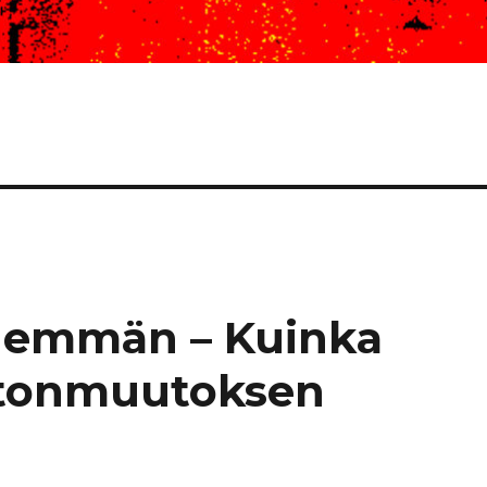
hemmän – Kuinka
astonmuutoksen