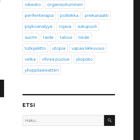
oikeisto
organisoituminen
periferiterapia
politiikka
prekariaatti
psykoanalyysi
rojava
sukupuoli
suomi
taide
talous
tiede
tutkijaliitto
utopia
vapaa liikkuvuus
velka
vihreä puolue
yliopisto
ylioppilasteatteri
R
ETSI
V
HAKU
U
Etsi: