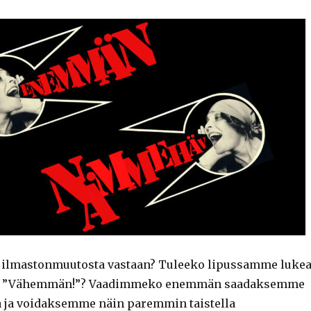
a ilmastonmuutosta vastaan? Tuleeko lipussamme luke
i ”Vähemmän!”? Vaadimmeko enemmän saadaksemme
 ja voidaksemme näin paremmin taistella