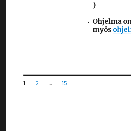
)
Ohjelma on
myös
ohje
Artikkelien
SIVU
1
SIVU
2
…
SIVU
15
selaus