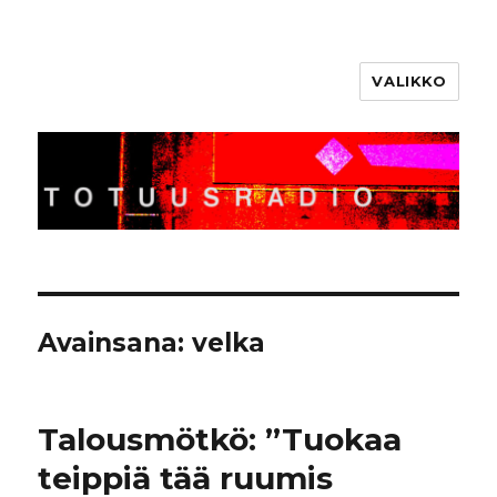
VALIKKO
Totuusradio
Avainsana:
velka
Talousmötkö: ”Tuokaa
teippiä tää ruumis