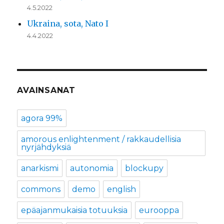
4.5.2022
Ukraina, sota, Nato I
4.4.2022
AVAINSANAT
agora 99%
amorous enlightenment / rakkaudellisia
nyrjähdyksiä
anarkismi
autonomia
blockupy
commons
demo
english
epäajanmukaisia totuuksia
eurooppa