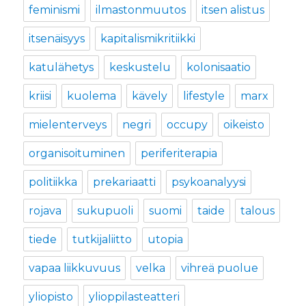
feminismi
ilmastonmuutos
itsen alistus
itsenäisyys
kapitalismikritiikki
katulähetys
keskustelu
kolonisaatio
kriisi
kuolema
kävely
lifestyle
marx
mielenterveys
negri
occupy
oikeisto
organisoituminen
periferiterapia
politiikka
prekariaatti
psykoanalyysi
rojava
sukupuoli
suomi
taide
talous
tiede
tutkijaliitto
utopia
vapaa liikkuvuus
velka
vihreä puolue
yliopisto
ylioppilasteatteri