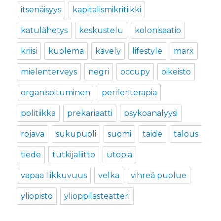
itsenäisyys
kapitalismikritiikki
katulähetys
keskustelu
kolonisaatio
kriisi
kuolema
kävely
lifestyle
marx
mielenterveys
negri
occupy
oikeisto
organisoituminen
periferiterapia
politiikka
prekariaatti
psykoanalyysi
rojava
sukupuoli
suomi
taide
talous
tiede
tutkijaliitto
utopia
vapaa liikkuvuus
velka
vihreä puolue
yliopisto
ylioppilasteatteri