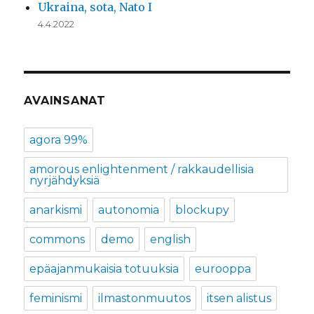
Ukraina, sota, Nato I
4.4.2022
AVAINSANAT
agora 99%
amorous enlightenment / rakkaudellisia
nyrjähdyksiä
anarkismi
autonomia
blockupy
commons
demo
english
epäajanmukaisia totuuksia
eurooppa
feminismi
ilmastonmuutos
itsen alistus