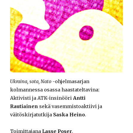
Ukraina, sota, Nato
-ohjelmasarjan
kolmannessa osassa haastateltavina:
Aktivisti ja ATK-insinööri
Antti
Rautiainen
sekä vasemmistoaktiivi ja
väitöskirjatutkija
Saska Heino
.
Toimittajana
Lasse Poser
.