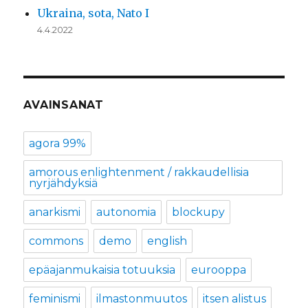
Ukraina, sota, Nato I
4.4.2022
AVAINSANAT
agora 99%
amorous enlightenment / rakkaudellisia
nyrjähdyksiä
anarkismi
autonomia
blockupy
commons
demo
english
epäajanmukaisia totuuksia
eurooppa
feminismi
ilmastonmuutos
itsen alistus