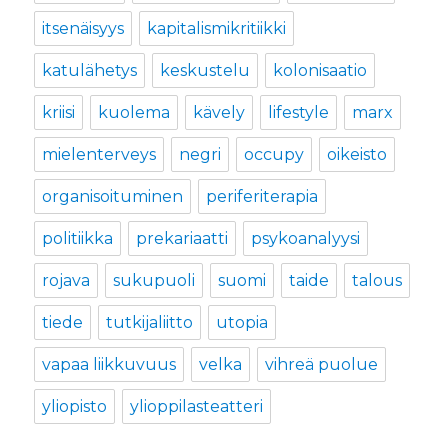
itsenäisyys
kapitalismikritiikki
katulähetys
keskustelu
kolonisaatio
kriisi
kuolema
kävely
lifestyle
marx
mielenterveys
negri
occupy
oikeisto
organisoituminen
periferiterapia
politiikka
prekariaatti
psykoanalyysi
rojava
sukupuoli
suomi
taide
talous
tiede
tutkijaliitto
utopia
vapaa liikkuvuus
velka
vihreä puolue
yliopisto
ylioppilasteatteri