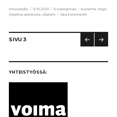
Kirjoittaja
totuusradio
Julkaistu
12.10.2020
Kategoriat
Ei kategoriaa
Avainsanat
kuolema
,
negri
,
ohjelma-arkistosta
,
vitalismi
Jätä kommentti
artikkeliin
Ohjelma-
arkistosta:
vitalismi/negri/k
Artikkelien
SIVU
3
EDEL
SEUR
selaus
LINE
AAV
N
A
SIVU
SIVU
YHTEISTYÖSSÄ: