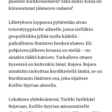
puolelle Kirkkoniemeen? Entä miksi Kiina on
kiinnostunut jäämeren radasta?
Lähetyksen loppuosa pyhitetään aivan
toisentyyppiselle aiheelle, jossa sielläkin
geopolitiikka jyllää isolla kädellä –
paikallisten ihmisten henkeä uhaten. Eli:
pohjoisen jälkeen luvassa on etelää – no
ainakin täältä katsoen. Tarkalleen ottaen
kyseessä on kuitenkin länsi: Rojava. Rojava
nimittäin tarkoittaa kurdikielellä länttä, se on
Kurdistanin läntinen osa, joka sijaitsee
Koillis-Syyrian alueella.
Lokakuun yhdeksäntenä, Turkki hyökkäsi
Rojavaan, Koillis-Syyrian autonomiselle