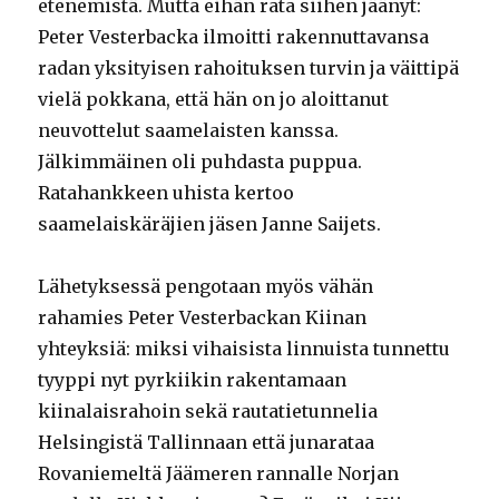
etenemistä. Mutta eihän rata siihen jäänyt:
Peter Vesterbacka ilmoitti rakennuttavansa
radan yksityisen rahoituksen turvin ja väittipä
vielä pokkana, että hän on jo aloittanut
neuvottelut saamelaisten kanssa.
Jälkimmäinen oli puhdasta puppua.
Ratahankkeen uhista kertoo
saamelaiskäräjien jäsen Janne Saijets.
Lähetyksessä pengotaan myös vähän
rahamies Peter Vesterbackan Kiinan
yhteyksiä: miksi vihaisista linnuista tunnettu
tyyppi nyt pyrkiikin rakentamaan
kiinalaisrahoin sekä rautatietunnelia
Helsingistä Tallinnaan että junarataa
Rovaniemeltä Jäämeren rannalle Norjan