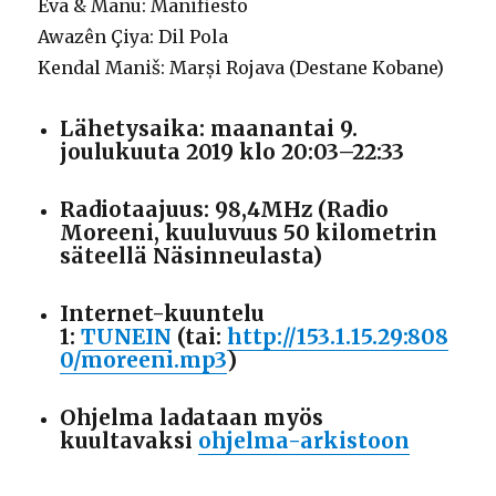
Eva & Manu: Manifiesto
Awazên Çiya: Dil Pola
Kendal Maniš: Marși Rojava (Destane Kobane)
Lähetysaika: maanantai 9.
joulukuuta 2019 klo 20:03–22:33
Radiotaajuus: 98,4MHz (Radio
Moreeni, kuuluvuus 50 kilometrin
säteellä Näsinneulasta)
Internet-kuuntelu
1:
TUNEIN
(tai:
http://153.1.15.29:808
0/moreeni.mp3
)
Ohjelma ladataan myös
kuultavaksi
ohjelma-arkistoon