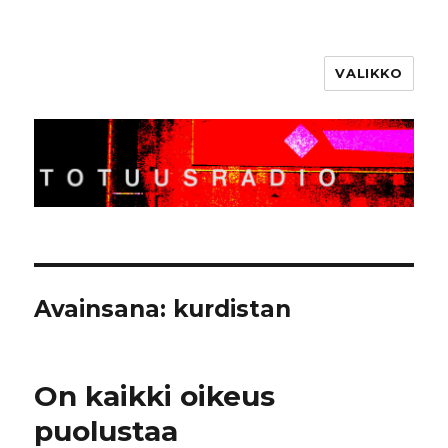
VALIKKO
Totuusradio
Avainsana:
kurdistan
On kaikki oikeus
puolustaa