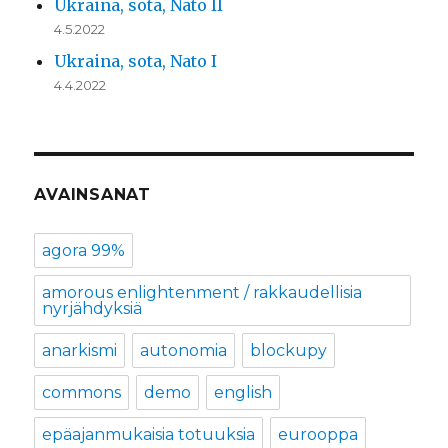
Ukraina, sota, Nato II
4.5.2022
Ukraina, sota, Nato I
4.4.2022
AVAINSANAT
agora 99%
amorous enlightenment / rakkaudellisia
nyrjähdyksiä
anarkismi
autonomia
blockupy
commons
demo
english
epäajanmukaisia totuuksia
eurooppa