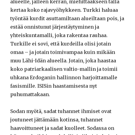
alueelle, jälleen kerran, miehittääkseen tällä
kertaa koko rajavyöhykkeen. Turkki haluaa
työntää kurdit asuttamiltaan alueiltaan pois, ja
estää onnistunut järjestäytyminen ja
yhteiskuntamalli, joka rakentaa rauhaa.
Turkille ei sovi, että kurdeilla olisi jotain
omaa – ja jotain toimivampaa kuin mikään
muu Lähi-Idän alueella. Jotain, joka haastaa
koko patriarkaalisen valtio-mallin ja toimii
uhkana Erdoganin hallinnon harjoittamalle
fasismille. ISISin haastamisesta nyt
puhumattakaan.
Sodan myötä, sadat tuhannet ihmiset ovat
joutuneet jättämään kotinsa, tuhannet
haavoittuneet ja sadat kuolleet. Sodassa on