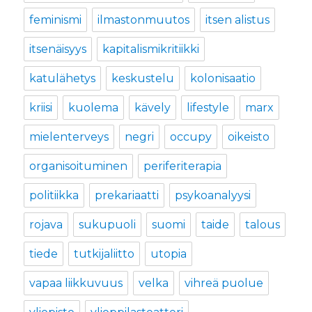
feminismi
ilmastonmuutos
itsen alistus
itsenäisyys
kapitalismikritiikki
katulähetys
keskustelu
kolonisaatio
kriisi
kuolema
kävely
lifestyle
marx
mielenterveys
negri
occupy
oikeisto
organisoituminen
periferiterapia
politiikka
prekariaatti
psykoanalyysi
rojava
sukupuoli
suomi
taide
talous
tiede
tutkijaliitto
utopia
vapaa liikkuvuus
velka
vihreä puolue