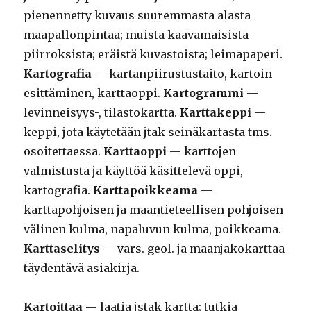
pienennetty kuvaus suuremmasta alasta
maapallonpintaa; muista kaavamaisista
piirroksista; eräistä kuvastoista; leimapaperi.
Kartografia
— kartanpiirustustaito, kartoin
esittäminen, karttaoppi.
Kartogrammi
—
levinneisyys-, tilastokartta.
Karttakeppi
—
keppi, jota käytetään jtak seinäkartasta tms.
osoitettaessa.
Karttaoppi
— karttojen
valmistusta ja käyttöä käsittelevä oppi,
kartografia.
Karttapoikkeama
—
karttapohjoisen ja maantieteellisen pohjoisen
välinen kulma, napaluvun kulma, poikkeama.
Karttaselitys
— vars. geol. ja maanjakokarttaa
täydentävä asiakirja.
Kartoittaa
— laatia jstak kartta; tutkia