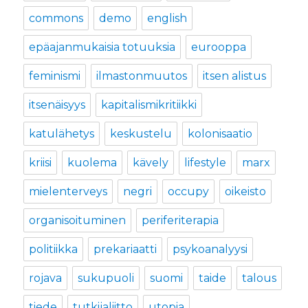
commons
demo
english
epäajanmukaisia totuuksia
eurooppa
feminismi
ilmastonmuutos
itsen alistus
itsenäisyys
kapitalismikritiikki
katulähetys
keskustelu
kolonisaatio
kriisi
kuolema
kävely
lifestyle
marx
mielenterveys
negri
occupy
oikeisto
organisoituminen
periferiterapia
politiikka
prekariaatti
psykoanalyysi
rojava
sukupuoli
suomi
taide
talous
tiede
tutkijaliitto
utopia