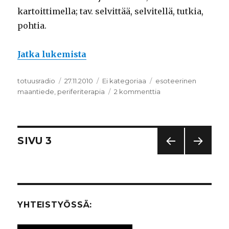
kartoittimella; tav. selvittää, selvitellä, tutkia,
pohtia.
Jatka lukemista
”Liite A: Paikallissanasto”
Kirjoittaja
totuusradio
Julkaistu
27.11.2010
Kategoriat
Ei kategoriaa
Avainsanat
esoteerinen
maantiede
,
periferiterapia
2 kommenttia
artikkeliin
Liite
A:
Paikallissanasto
Artikkelien
SIVU
3
EDEL
SEUR
selaus
LINE
AAV
N
A
SIVU
SIVU
YHTEISTYÖSSÄ: