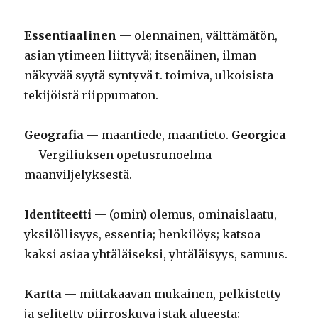
Essentiaalinen
— olennainen, välttämätön,
asian ytimeen liittyvä; itsenäinen, ilman
näkyvää syytä syntyvä t. toimiva, ulkoisista
tekijöistä riippumaton.
Geografia
— maantiede, maantieto.
Georgica
— Vergiliuksen opetusrunoelma
maanviljelyksestä.
Identiteetti
— (omin) olemus, ominaislaatu,
yksilöllisyys, essentia; henkilöys; katsoa
kaksi asiaa yhtäläiseksi, yhtäläisyys, samuus.
Kartta
— mittakaavan mukainen, pelkistetty
ja selitetty piirroskuva jstak alueesta;