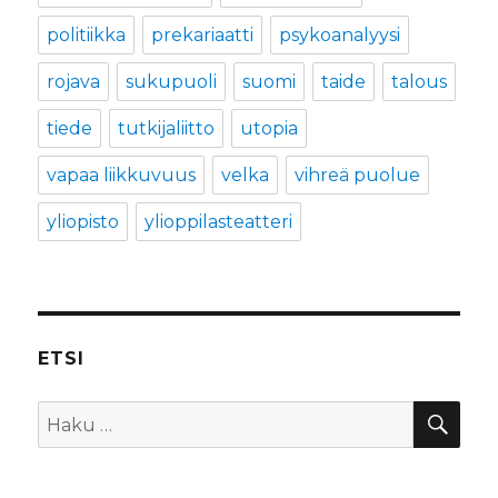
politiikka
prekariaatti
psykoanalyysi
rojava
sukupuoli
suomi
taide
talous
tiede
tutkijaliitto
utopia
vapaa liikkuvuus
velka
vihreä puolue
yliopisto
ylioppilasteatteri
ETSI
HA
Etsi: