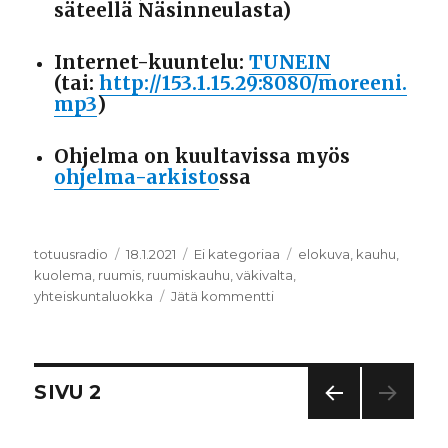
säteellä Näsinneulasta)
Internet-kuuntelu:
TUNEIN
(tai:
http://153.1.15.29:8080/moreeni.
mp3
)
Ohjelma on kuultavissa myös
ohjelma-arkisto
ssa
Kirjoittaja
totuusradio
Julkaistu
18.1.2021
Kategoriat
Ei kategoriaa
Avainsanat
elokuva
,
kauhu
,
kuolema
,
ruumis
,
ruumiskauhu
,
väkivalta
,
yhteiskuntaluokka
Jätä kommentti
artikkeliin
Ruumiskauhu
Artikkelien
SIVU
2
EDEL
selaus