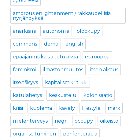
agora 99%
amorous enlightenment / rakkaudellisia
nyrjähdyksiä
anarkismi
autonomia
blockupy
commons
demo
english
epäajanmukaisia totuuksia
eurooppa
feminismi
ilmastonmuutos
itsen alistus
itsenäisyys
kapitalismikritiikki
katulähetys
keskustelu
kolonisaatio
kriisi
kuolema
kävely
lifestyle
marx
mielenterveys
negri
occupy
oikeisto
organisoituminen
periferiterapia