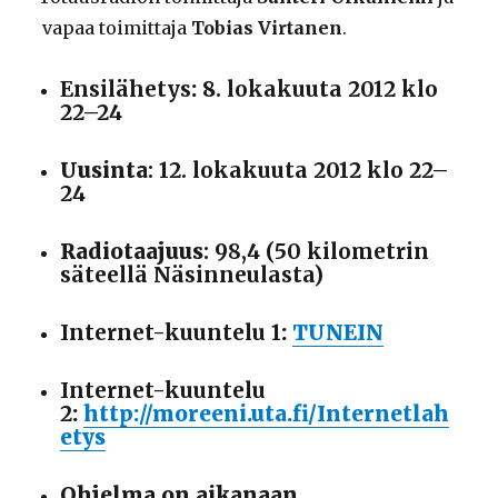
vapaa toimittaja
Tobias Virtanen
.
Ensilähetys
: 8
. lokakuuta 2012 klo
22–24
Uusinta
: 12
. lokakuuta 2012 klo 22–
24
Radiotaajuus
: 98,4 (50 kilometrin
säteellä Näsinneulasta)
Internet-kuuntelu 1
:
TUNEIN
Internet-kuuntelu
2
:
http://moreeni.uta.fi/Internetlah
etys
Ohjelma on aikanaan