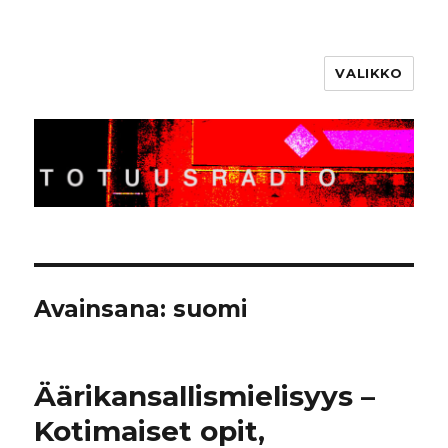
VALIKKO
Totuusradio
Avainsana:
suomi
Äärikansallismielisyys –
Kotimaiset opit,