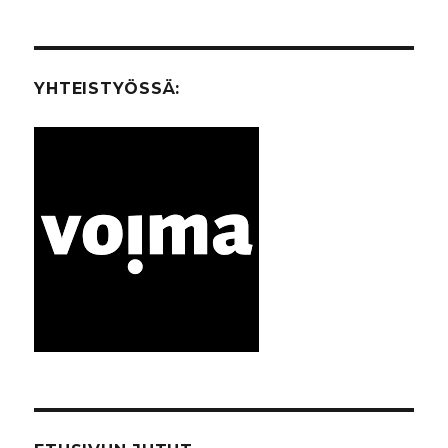
EDEL
SEUR
selaus
LINE
AAV
N
A
SIVU
SIVU
YHTEISTYÖSSÄ: