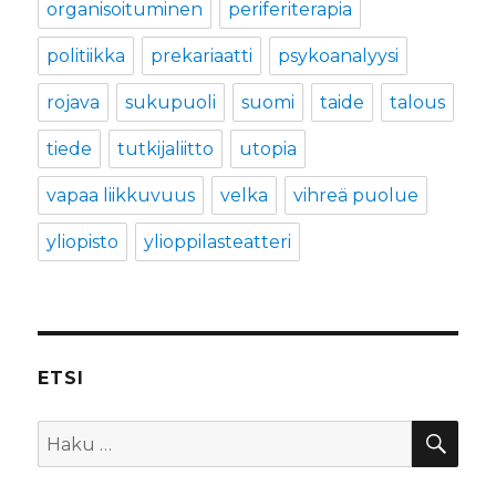
organisoituminen
periferiterapia
politiikka
prekariaatti
psykoanalyysi
rojava
sukupuoli
suomi
taide
talous
tiede
tutkijaliitto
utopia
vapaa liikkuvuus
velka
vihreä puolue
yliopisto
ylioppilasteatteri
ETSI
HA
Etsi: