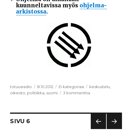
kuunneltavissa myös
ohjelma-
arkistossa
.
Kirjoittaja
totuusradio
Julkaistu
8.10.2012
Kategoriat
Ei kategoriaa
Avainsanat
keskustelu
,
oikeisto
,
politiikka
,
suomi
3 kommenttia
artikkeliin
Äärikansallismielisyys
–
Kotimaiset
opit,
Artikkelien
SIVU
6
kansainväliset
toimintatavat