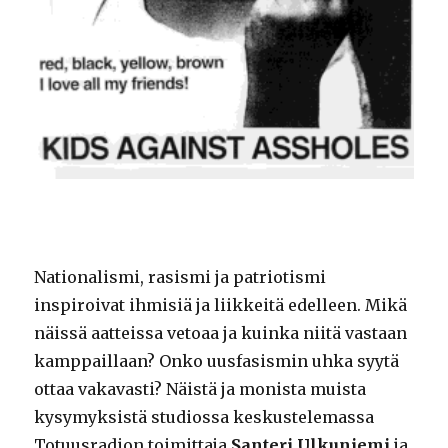
Nationalismi, rasismi ja patriotismi
inspiroivat ihmisiä ja liikkeitä edelleen. Mikä
näissä aatteissa vetoaa ja kuinka niitä vastaan
kamppaillaan? Onko uusfasismin uhka syytä
ottaa vakavasti? Näistä ja monista muista
kysymyksistä studiossa keskustelemassa
Totuusradion toimittaja
Santeri Ulkuniemi
ja