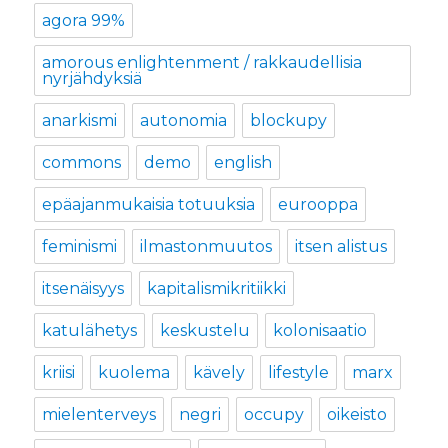
agora 99%
amorous enlightenment / rakkaudellisia
nyrjähdyksiä
anarkismi
autonomia
blockupy
commons
demo
english
epäajanmukaisia totuuksia
eurooppa
feminismi
ilmastonmuutos
itsen alistus
itsenäisyys
kapitalismikritiikki
katulähetys
keskustelu
kolonisaatio
kriisi
kuolema
kävely
lifestyle
marx
mielenterveys
negri
occupy
oikeisto