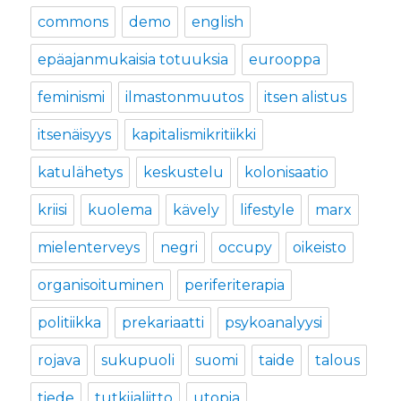
commons
demo
english
epäajanmukaisia totuuksia
eurooppa
feminismi
ilmastonmuutos
itsen alistus
itsenäisyys
kapitalismikritiikki
katulähetys
keskustelu
kolonisaatio
kriisi
kuolema
kävely
lifestyle
marx
mielenterveys
negri
occupy
oikeisto
organisoituminen
periferiterapia
politiikka
prekariaatti
psykoanalyysi
rojava
sukupuoli
suomi
taide
talous
tiede
tutkijaliitto
utopia