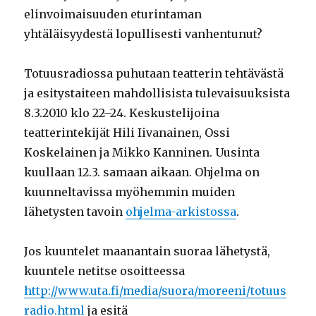
elinvoimaisuuden eturintaman
yhtäläisyydestä lopullisesti vanhentunut?
Totuusradiossa puhutaan teatterin tehtävästä
ja esitystaiteen mahdollisista tulevaisuuksista
8.3.2010 klo 22–24. Keskustelijoina
teatterintekijät Hili Iivanainen, Ossi
Koskelainen ja Mikko Kanninen. Uusinta
kuullaan 12.3. samaan aikaan. Ohjelma on
kuunneltavissa myöhemmin muiden
lähetysten tavoin
ohjelma-arkistossa
.
Jos kuuntelet maanantain suoraa lähetystä,
kuuntele netitse osoitteessa
http://www.uta.fi/media/suora/moreeni/totuus
radio.html
ja esitä