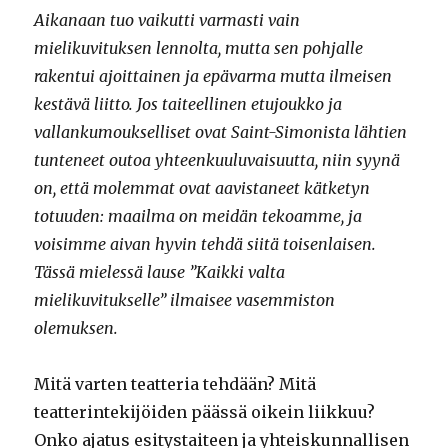
Aikanaan tuo vaikutti varmasti vain
mielikuvituksen lennolta, mutta sen pohjalle
rakentui ajoittainen ja epävarma mutta ilmeisen
kestävä liitto. Jos taiteellinen etujoukko ja
vallankumoukselliset ovat Saint-Simonista lähtien
tunteneet outoa yhteenkuuluvaisuutta, niin syynä
on, että molemmat ovat aavistaneet kätketyn
totuuden: maailma on meidän tekoamme, ja
voisimme aivan hyvin tehdä siitä toisenlaisen.
Tässä mielessä lause ”Kaikki valta
mielikuvitukselle” ilmaisee vasemmiston
olemuksen.
Mitä varten teatteria tehdään? Mitä
teatterintekijöiden päässä oikein liikkuu?
Onko ajatus esitystaiteen ja yhteiskunnallisen