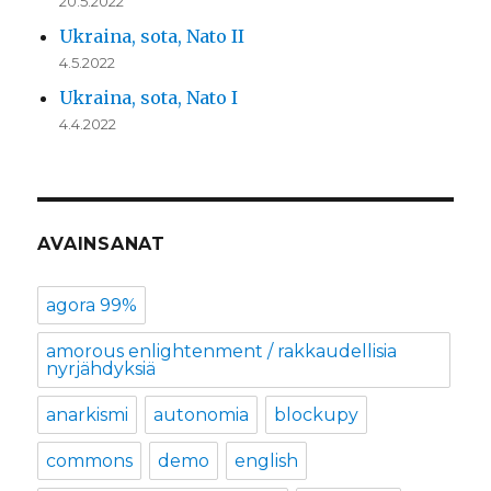
20.5.2022
Ukraina, sota, Nato II
4.5.2022
Ukraina, sota, Nato I
4.4.2022
AVAINSANAT
agora 99%
amorous enlightenment / rakkaudellisia
nyrjähdyksiä
anarkismi
autonomia
blockupy
commons
demo
english