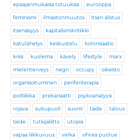
epäajanmukaisia totuuksia
eurooppa
feminismi
ilmastonmuutos
itsen alistus
itsenäisyys
kapitalismikritiikki
katulähetys
keskustelu
kolonisaatio
kriisi
kuolema
kävely
lifestyle
marx
mielenterveys
negri
occupy
oikeisto
organisoituminen
periferiterapia
politiikka
prekariaatti
psykoanalyysi
rojava
sukupuoli
suomi
taide
talous
tiede
tutkijaliitto
utopia
vapaa liikkuvuus
velka
vihreä puolue