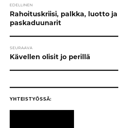
EDELLINEN
selaus
Rahoituskriisi, palkka, luotto ja
Edellinen
paskaduunarit
artikkeli:
SEURAAVA
Kävellen olisit jo perillä
Seuraava
artikkeli:
YHTEISTYÖSSÄ: