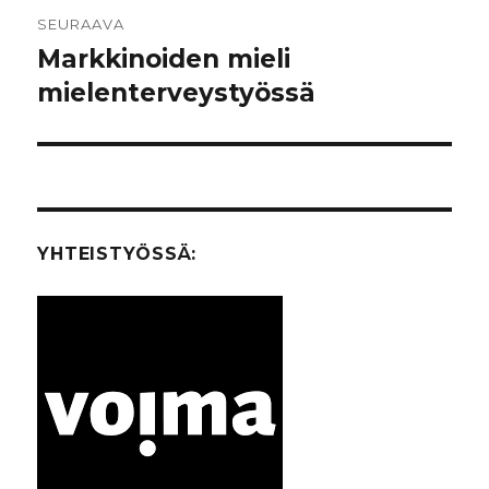
SEURAAVA
Markkinoiden mieli
Seuraava
mielenterveystyössä
artikkeli:
YHTEISTYÖSSÄ: