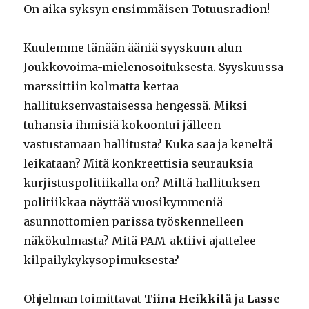
On aika syksyn ensimmäisen Totuusradion!
Kuulemme tänään ääniä syyskuun alun
Joukkovoima-mielenosoituksesta. Syyskuussa
marssittiin kolmatta kertaa
hallituksenvastaisessa hengessä. Miksi
tuhansia ihmisiä kokoontui jälleen
vastustamaan hallitusta? Kuka saa ja keneltä
leikataan? Mitä konkreettisia seurauksia
kurjistuspolitiikalla on? Miltä hallituksen
politiikkaa näyttää vuosikymmeniä
asunnottomien parissa työskennelleen
näkökulmasta? Mitä PAM-aktiivi ajattelee
kilpailykykysopimuksesta?
Ohjelman toimittavat
Tiina Heikkilä
ja
Lasse