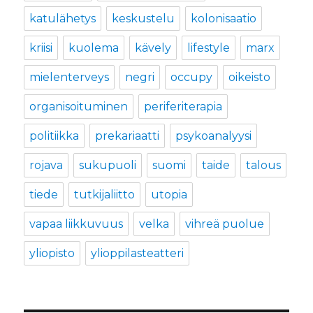
katulähetys
keskustelu
kolonisaatio
kriisi
kuolema
kävely
lifestyle
marx
mielenterveys
negri
occupy
oikeisto
organisoituminen
periferiterapia
politiikka
prekariaatti
psykoanalyysi
rojava
sukupuoli
suomi
taide
talous
tiede
tutkijaliitto
utopia
vapaa liikkuvuus
velka
vihreä puolue
yliopisto
ylioppilasteatteri