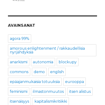
AVAINSANAT
agora 99%
amorous enlightenment / rakkaudellisia
nyrjähdyksiä
anarkismi
autonomia
blockupy
commons
demo
english
epäajanmukaisia totuuksia
eurooppa
feminismi
ilmastonmuutos
itsen alistus
itsenäisyys
kapitalismikritiikki