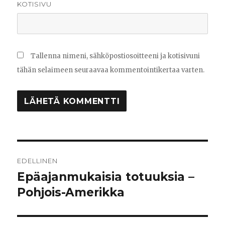
KOTISIVU
Tallenna nimeni, sähköpostiosoitteeni ja kotisivuni
tähän selaimeen seuraavaa kommentointikertaa varten.
Artikkelien
EDELLINEN
selaus
Epäajanmukaisia totuuksia –
Edellinen
Pohjois-Amerikka
artikkeli: