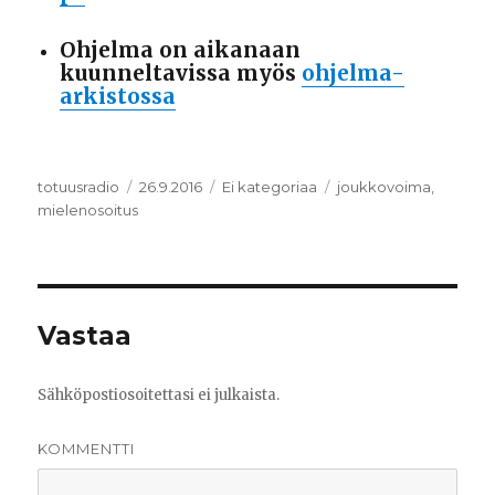
Ohjelma on aikanaan
kuunneltavissa myös
ohjelma-
arkistossa
Kirjoittaja
totuusradio
Julkaistu
26.9.2016
Kategoriat
Ei kategoriaa
Avainsanat
joukkovoima
,
mielenosoitus
Vastaa
Sähköpostiosoitettasi ei julkaista.
KOMMENTTI