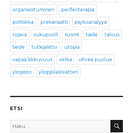
organisoituminen
periferiterapia
politiikka
prekariaatti
psykoanalyysi
rojava
sukupuoli
suomi
taide
talous
tiede
tutkijaliitto
utopia
vapaa liikkuvuus
velka
vihreä puolue
yliopisto
ylioppilasteatteri
ETSI
HA
Etsi: