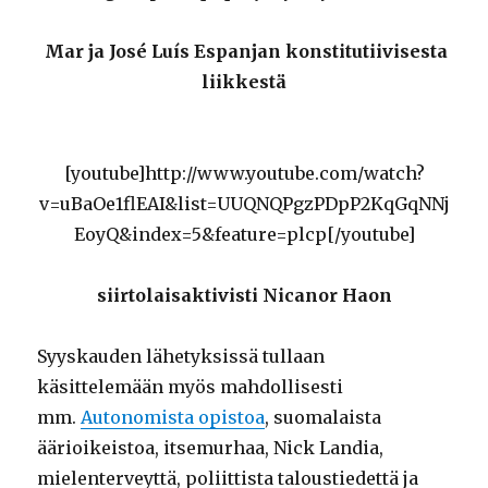
Mar ja José Luís Espanjan konstitutiivisesta
liikkestä
[youtube]http://www.youtube.com/watch?
v=uBaOe1flEAI&list=UUQNQPgzPDpP2KqGqNNj
EoyQ&index=5&feature=plcp[/youtube]
siirtolaisaktivisti Nicanor Haon
Syyskauden lähetyksissä tullaan
käsittelemään myös mahdollisesti
mm.
Autonomista opistoa
, suomalaista
äärioikeistoa, itsemurhaa, Nick Landia,
mielenterveyttä, poliittista taloustiedettä ja