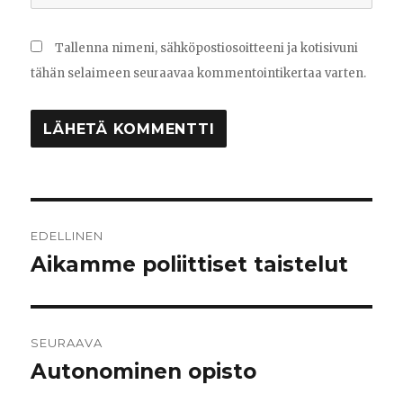
Tallenna nimeni, sähköpostiosoitteeni ja kotisivuni
tähän selaimeen seuraavaa kommentointikertaa varten.
Artikkelien
EDELLINEN
selaus
Aikamme poliittiset taistelut
Edellinen
artikkeli:
SEURAAVA
Autonominen opisto
Seuraava
artikkeli: