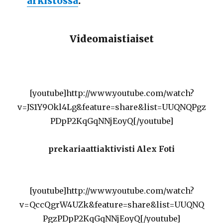
arkistossa
.
Videomaistiaiset
[youtube]http://www.youtube.com/watch?
v=JS1Y9Okl4Lg&feature=share&list=UUQNQPgz
PDpP2KqGqNNjEoyQ[/youtube]
prekariaattiaktivisti Alex Foti
[youtube]http://www.youtube.com/watch?
v=QccQgrW4UZk&feature=share&list=UUQNQ
PgzPDpP2KqGqNNjEoyQ[/youtube]