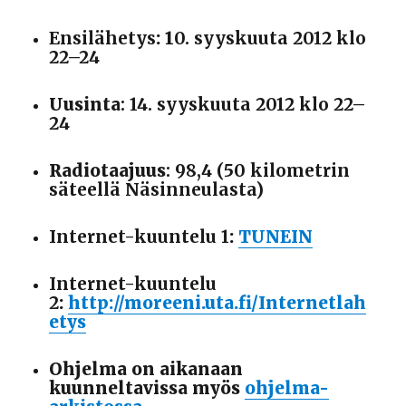
Ensilähetys
: 1
0. syyskuuta 2012 klo
22–24
Uusinta
: 14
. syyskuuta 2012 klo 22–
24
Radiotaajuus
: 98,4 (50 kilometrin
säteellä Näsinneulasta)
Internet-kuuntelu 1
:
TUNEIN
Internet-kuuntelu
2
:
http://moreeni.uta.fi/Internetlah
etys
Ohjelma on aikanaan
kuunneltavissa myös
ohjelma-