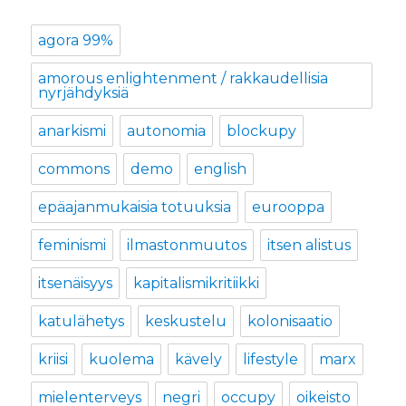
agora 99%
amorous enlightenment / rakkaudellisia
nyrjähdyksiä
anarkismi
autonomia
blockupy
commons
demo
english
epäajanmukaisia totuuksia
eurooppa
feminismi
ilmastonmuutos
itsen alistus
itsenäisyys
kapitalismikritiikki
katulähetys
keskustelu
kolonisaatio
kriisi
kuolema
kävely
lifestyle
marx
mielenterveys
negri
occupy
oikeisto