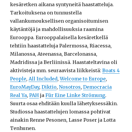
kesäretken aikana syntyneitä haastatteluja.
Tarkoituksena on tunnustella
vallankumouksellisen organisoitumisen
käytäntöjä ja mahdollisuuksia raamina
Eurooppa. Eurooppalaisella kesäretkellä
tehtiin haastatteluja Palermossa, Riacessa,
Milanossa, Ateenassa, Barcelonassa,
Madridissa ja Berliinissä. Haastateltavina oli
aktivisteja mm. seuraavista liikkeistä:
Boats 4
People
,
All Included
,
Welcome to Europe
,
EuroMayDay
,
Diktio
,
Nosotros
,
Democracia
Real Ya
,
PAH
ja
Für Eine Linke Strömung
.
Suurta osaa ehditään kuulla lähetyksessäkin.
Studiossa haastattelujen lomassa pohtivat
ainakin Renne Pesonen, Lasse Poser ja Lotta
Tenhunen.