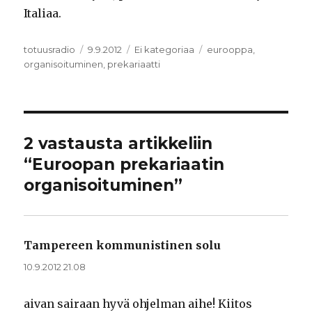
Italiaa.
Kirjoittaja
totuusradio
Julkaistu
9.9.2012
Kategoriat
Ei kategoriaa
Avainsanat
eurooppa
,
organisoituminen
,
prekariaatti
2 vastausta artikkeliin
“Euroopan prekariaatin
organisoituminen”
Tampereen kommunistinen solu
sanoo:
10.9.2012 21.08
aivan sairaan hyvä ohjelman aihe! Kiitos