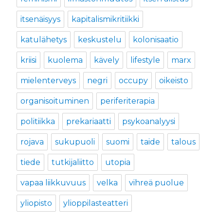
itsenäisyys
kapitalismikritiikki
katulähetys
keskustelu
kolonisaatio
kriisi
kuolema
kävely
lifestyle
marx
mielenterveys
negri
occupy
oikeisto
organisoituminen
periferiterapia
politiikka
prekariaatti
psykoanalyysi
rojava
sukupuoli
suomi
taide
talous
tiede
tutkijaliitto
utopia
vapaa liikkuvuus
velka
vihreä puolue
yliopisto
ylioppilasteatteri