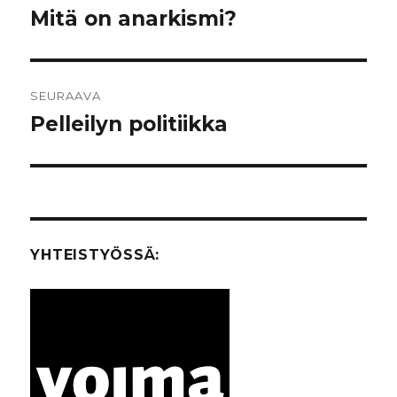
selaus
Mitä on anarkismi?
Edellinen
artikkeli:
SEURAAVA
Pelleilyn politiikka
Seuraava
artikkeli:
YHTEISTYÖSSÄ: