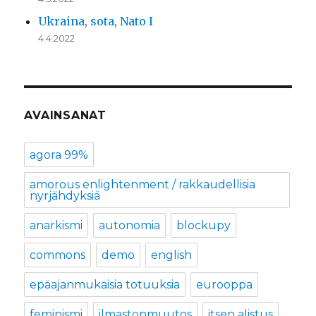
Ukraina, sota, Nato I
4.4.2022
AVAINSANAT
agora 99%
amorous enlightenment / rakkaudellisia
nyrjähdyksiä
anarkismi
autonomia
blockupy
commons
demo
english
epäajanmukaisia totuuksia
eurooppa
feminismi
ilmastonmuutos
itsen alistus