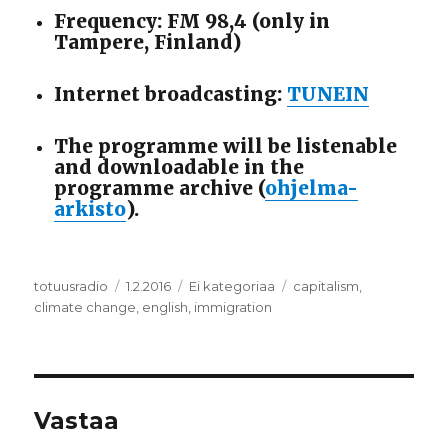
Frequency: FM 98,4 (only in
Tampere, Finland)
Internet broadcasting:
TUNEIN
The programme will be listenable
and downloadable in the
programme archive (
ohjelma-
arkisto
).
Kirjoittaja
totuusradio
Julkaistu
1.2.2016
Kategoriat
Ei kategoriaa
Avainsanat
capitalism
,
climate change
,
english
,
immigration
Vastaa