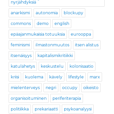
nyrjähdyksiä
anarkismi
autonomia
blockupy
commons
demo
english
epäajanmukaisia totuuksia
eurooppa
feminismi
ilmastonmuutos
itsen alistus
itsenäisyys
kapitalismikritiikki
katulähetys
keskustelu
kolonisaatio
kriisi
kuolema
kävely
lifestyle
marx
mielenterveys
negri
occupy
oikeisto
organisoituminen
periferiterapia
politiikka
prekariaatti
psykoanalyysi