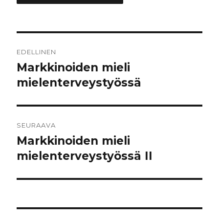
Artikkelien
EDELLINEN
selaus
Markkinoiden mieli
Edellinen
mielenterveystyössä
artikkeli:
SEURAAVA
Markkinoiden mieli
Seuraava
mielenterveystyössä II
artikkeli: