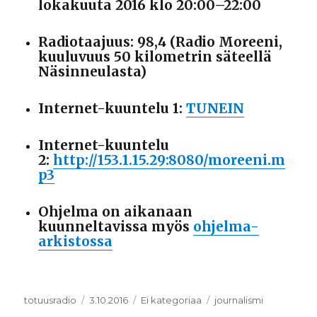
lokakuuta 2016 klo 20:00–22:00
Radiotaajuus: 98,4 (Radio Moreeni,
kuuluvuus 50 kilometrin säteellä
Näsinneulasta)
Internet-kuuntelu 1:
TUNEIN
Internet-kuuntelu
2:
http://153.1.15.29:8080/moreeni.m
p3
Ohjelma on aikanaan
kuunneltavissa myös
ohjelma-
arkistossa
Kirjoittaja
totuusradio
Julkaistu
3.10.2016
Kategoriat
Ei kategoriaa
Avainsanat
journalismi