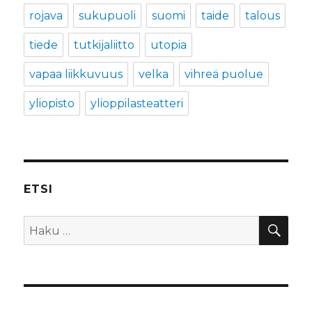
rojava
sukupuoli
suomi
taide
talous
tiede
tutkijaliitto
utopia
vapaa liikkuvuus
velka
vihreä puolue
yliopisto
ylioppilasteatteri
ETSI
HA
Etsi: