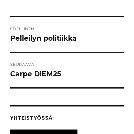
Artikkelien
EDELLINEN
selaus
Pelleilyn politiikka
Edellinen
artikkeli:
SEURAAVA
Carpe DiEM25
Seuraava
artikkeli:
YHTEISTYÖSSÄ: