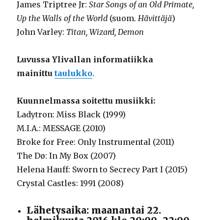
James Triptree Jr:
Star Songs of an Old Primate,
Up the Walls of the World
(suom.
Hävittäjä
)
John Varley:
Titan, Wizard, Demon
Luvussa Ylivallan informatiikka
mainittu
taulukko
.
Kuunnelmassa soitettu musiikki:
Ladytron: Miss Black (1999)
M.I.A.: MESSAGE (2010)
Broke for Free: Only Instrumental (2011)
The
Dø: In My Box (2007)
Helena Hauff: Sworn to Secrecy Part I (2015)
Crystal Castles: 1991 (2008)
Lähetysaika: maanantai 22.