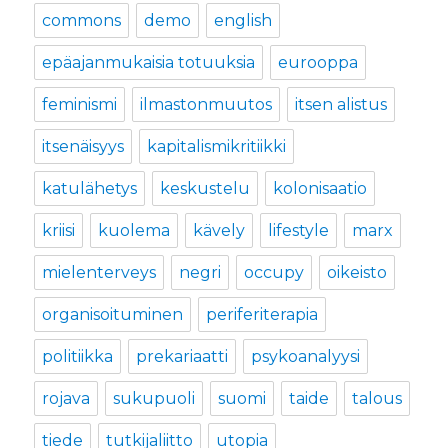
commons
demo
english
epäajanmukaisia totuuksia
eurooppa
feminismi
ilmastonmuutos
itsen alistus
itsenäisyys
kapitalismikritiikki
katulähetys
keskustelu
kolonisaatio
kriisi
kuolema
kävely
lifestyle
marx
mielenterveys
negri
occupy
oikeisto
organisoituminen
periferiterapia
politiikka
prekariaatti
psykoanalyysi
rojava
sukupuoli
suomi
taide
talous
tiede
tutkijaliitto
utopia