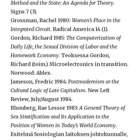
Method and the State: An Agenda for Theory
.
Signs 7 (3).
Grossman, Rachel 1980:
Women’s Place in the
Integrated Circuit
. Radical America 14 (1).
Gordon, Richard 1985:
The Computerization of
Daily Life, the Sexual Division of Labor and the
Homework Economy
. Teoksessa Gordon,
Richard (toim.) Microelectronics in transition.
Norwood: Ablex.
Jameson, Fredric 1984:
Postmodernism or the
Cultural Logic of Late Capitalism
. New Left
Review, July/August 1984.
Blumberg, Rae Lessor 1983:
A General Theory of
Sex Stratification and Its Application to the
Position of Women in Today’s World Economy
.
Esitelmä Sosiologian laitoksen johtokunnalle,