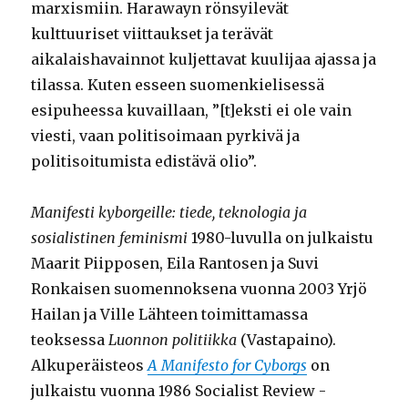
marxismiin. Harawayn rönsyilevät
kulttuuriset viittaukset ja terävät
aikalaishavainnot kuljettavat kuulijaa ajassa ja
tilassa. Kuten esseen suomenkielisessä
esipuheessa kuvaillaan, ”[t]eksti ei ole vain
viesti, vaan politisoimaan pyrkivä ja
politisoitumista edistävä olio”.
Manifesti kyborgeille: tiede, teknologia ja
sosialistinen feminismi
1980-luvulla on julkaistu
Maarit Piipposen, Eila Rantosen ja Suvi
Ronkaisen suomennoksena vuonna 2003 Yrjö
Hailan ja Ville Lähteen toimittamassa
teoksessa
Luonnon politiikka
(Vastapaino).
Alkuperäisteos
A Manifesto for Cyborgs
on
julkaistu vuonna 1986 Socialist Review -