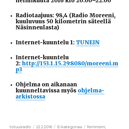
helmikuuta 2016 klo 20:00–22:00
Radiotaajuus: 98,4 (Radio Moreeni,
kuuluvuus 50 kilometrin säteellä
Näsinneulasta)
Internet-kuuntelu 1:
TUNEIN
Internet-kuuntelu
2:
http://153.1.15.29:8080/moreeni.m
p3
Ohjelma on aikanaan
kuunneltavissa myös
ohjelma-
arkistossa
Kirjoittaja
totuusradio
Julkaistu
22.2.2016
Kategoriat
Ei kategoriaa
Avainsanat
feminismi
,