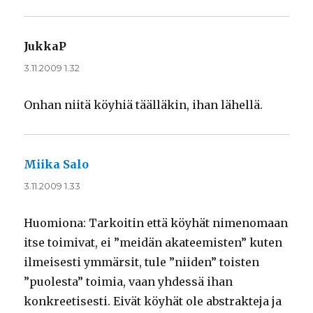
JukkaP
sanoo:
3.11.2009 1.32
Onhan niitä köyhiä täälläkin, ihan lähellä.
Miika Salo
sanoo:
3.11.2009 1.33
Huomiona: Tarkoitin että köyhät nimenomaan
itse toimivat, ei ”meidän akateemisten” kuten
ilmeisesti ymmärsit, tule ”niiden” toisten
”puolesta” toimia, vaan yhdessä ihan
konkreetisesti. Eivät köyhät ole abstrakteja ja