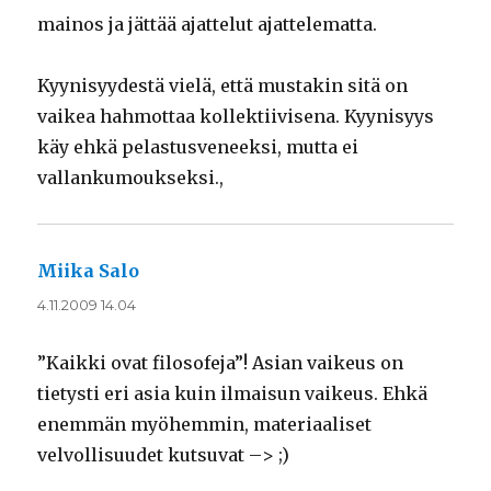
mainos ja jättää ajattelut ajattelematta.
Kyynisyydestä vielä, että mustakin sitä on
vaikea hahmottaa kollektiivisena. Kyynisyys
käy ehkä pelastusveneeksi, mutta ei
vallankumoukseksi.,
Miika Salo
sanoo:
4.11.2009 14.04
”Kaikki ovat filosofeja”! Asian vaikeus on
tietysti eri asia kuin ilmaisun vaikeus. Ehkä
enemmän myöhemmin, materiaaliset
velvollisuudet kutsuvat –> ;)