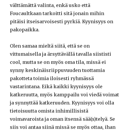
välttämättä valinta, enkä usko että
Foucaultkaan tarkoitti sitä jonain mihin
pitäisi itseisarvoisesti pyrkiä. Kyynisyys on
pakopaikka.
Olen samaa mieltä siitä, että se on
vittumaisella ja ärsyttävällä tavalla siististi
cool, mutta se on myös oma tila, missä ei
synny keskinäisriippuvuuden tuottamia
pakotteta toimia iloisesti ryhmässä
vastarintana. Eikä kaikki kyynisyys ole
katkeruutta, myös kamppailu voi viedä voimat
ja synnyttää katkeruuden. Kyynisyys voi olla
tietoisuutta omista inhimillisistä
voimavaroista ja oman itsensä sää(s)telyä. Se
siis voi antaa siinä missä se myös ottaa, ihan