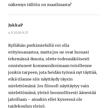
näkemys tällöin on maailmasta?
JukkaP
sanoo:
4.11.2009 9.27
Kyllähän putkimiehillä voi olla
erityissanastoa, mutta jos ne ovat luonasi
tekemässä duunia, olette todennäköisesti
onnistuneet kommunikoimaan toisillenne
jonkin tarpeen, jota heidän työnsä nyt täyttää,
eikä tilanne siis näyttäydy täysin
mielettömänä. Jos filosofi näyttäytyy vain
mielettömänä, yleisö luonnollisesti äänestää
jaloillaan – ainakin ellei kyseessä ole
taidekoulun yleisö.