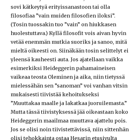
sovi kätkeytyä erityissanastoon tai olla
filosofiaa ”vain muiden filosofien iloksi”.
(Tosin tuossakin tuo ”vain” on hiukkasen
huolestuttava.) Kyllä filosofit vois aivan hyvin
vetää enemmän mutkia suoriks ja sanoo, mitä
mieltä oikeesti on. Siinäkään tosin selittelyt ei
yleensä kauheesti auta. Jos ajatellaan vaikka
esimerkiksi Heideggerin pahamaineisen
vaikeaa teosta Oleminen ja aika, niin tietyssä
mielessähän sen ”sanoman” voi vanhan vitsin
mukaisesti tiivistää kehoitukseksi
”Muuttakaa maalle ja lakatkaa juoruilemasta.”
Mutta tässä tiivistyksessä jää oikeastaan koko
Heideggerin maailmaa muuttava ajattelu pois.
Jos se olisi noin tiivistettävissä, niin sittenhän
olisi tehokkainta ostaa Hesarin etusivulta