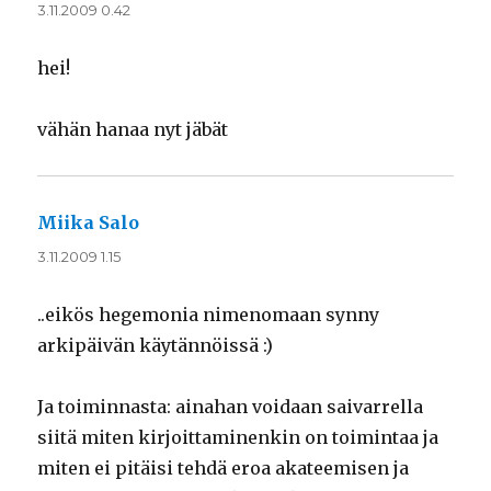
3.11.2009 0.42
hei!
vähän hanaa nyt jäbät
Miika Salo
sanoo:
3.11.2009 1.15
..eikös hegemonia nimenomaan synny
arkipäivän käytännöissä :)
Ja toiminnasta: ainahan voidaan saivarrella
siitä miten kirjoittaminenkin on toimintaa ja
miten ei pitäisi tehdä eroa akateemisen ja