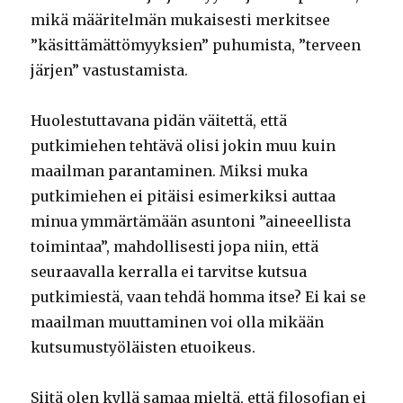
mikä määritelmän mukaisesti merkitsee
”käsittämättömyyksien” puhumista, ”terveen
järjen” vastustamista.
Huolestuttavana pidän väitettä, että
putkimiehen tehtävä olisi jokin muu kuin
maailman parantaminen. Miksi muka
putkimiehen ei pitäisi esimerkiksi auttaa
minua ymmärtämään asuntoni ”aineeellista
toimintaa”, mahdollisesti jopa niin, että
seuraavalla kerralla ei tarvitse kutsua
putkimiestä, vaan tehdä homma itse? Ei kai se
maailman muuttaminen voi olla mikään
kutsumustyöläisten etuoikeus.
Siitä olen kyllä samaa mieltä, että filosofian ei