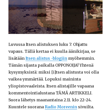
Luvussa Itsen alistuksen luku 7: Ohjattu
vapaus. Tällä kertaa ei kuulla äänikirjaa, se
lisätään
Itsen alistus -blogiin
myöhemmin.
Tämän sijasta paikalla OPPONOIJA! Yhtenä
kysymyksistä: miksi [i]tsen alistusta voi olla
vaikea ymmärtää. Lopuksi maininta
yliopistovaaleista. Itsen alistajille vapaana
kommentointialustana TÄMÄ ARTIKKELI.
Suora lähetys maanantaina 2.11. klo 22–24.
Kuuntele suorana
Radio Moreenin
sivuilta.