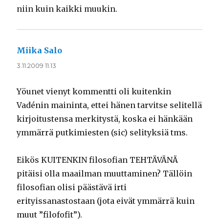
niin kuin kaikki muukin.
Miika Salo
sanoo:
3.11.2009 11.13
Yöunet vienyt kommentti oli kuitenkin
Vadénin maininta, ettei hänen tarvitse selitellä
kirjoitustensa merkitystä, koska ei hänkään
ymmärrä putkimiesten (sic) selityksiä tms.
Eikös KUITENKIN filosofian TEHTÄVÄNÄ
pitäisi olla maailman muuttaminen? Tällöin
filosofian olisi päästävä irti
erityissanastostaan (jota eivät ymmärrä kuin
muut ”filofofit”).