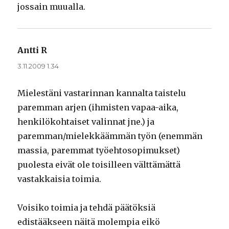
jossain muualla.
Antti R
sanoo:
3.11.2009 1.34
Mielestäni vastarinnan kannalta taistelu
paremman arjen (ihmisten vapaa-aika,
henkilökohtaiset valinnat jne.) ja
paremman/mielekkäämmän työn (enemmän
massia, paremmat työehtosopimukset)
puolesta eivät ole toisilleen välttämättä
vastakkaisia toimia.
Voisiko toimia ja tehdä päätöksiä
edistääkseen näitä molempia eikö