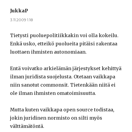
JukkaP
sanoo:
3.11.2009 1.18
Tietysti puoluepolitiikkakin voi olla kokeilu.
Enkä usko, etteikö puolueita pitäisi rakentaa
luottaen ihmisten autonomiaan.
Entä voivatko arkielämän järjestykset kehittyä
ilman juridista suojelusta. Otetaan vaikkapa
niin sanotut commonsit. Tietenkään niitä ei
ole ilman ihmisten omatoimisuutta.
Mutta kuten vaikkapa open source todistaa,
jokin juridinen normisto on silti myös
välttämätöntä.