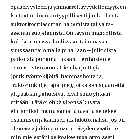
epäselvyyteen ja ymmärrettävyydettömyyteen
kietoutuminen on tyypillisesti jonkinlaista
auktoriteettiaseman hakemista tai valta-
aseman suojelemista. On täysin mahdollista
kohdata omassa kodissaan tai omassa
suussaan tai omalla pihallaan – julkisista
paikoista puhumattakaan – erilaisten ei-
teoreettisten ammattien harjoittajia
(putkityöntekijöitä, hammashoitajia,
traktorinkuljettajia, jne.), jotka sen sijaan että
ylipäätään puhuisivat eivät sano yhtään
mitään. Tätä ei ehkä yleensä kuvata
elitismiksi, mutta samalla tavalla se tekee
osaamisen jakamisen mahdottomaksi. Jos on
olemassa jokin ymmärrettävyden vaatimus,
niin mielestäni se koskee tasa-arvoisesti