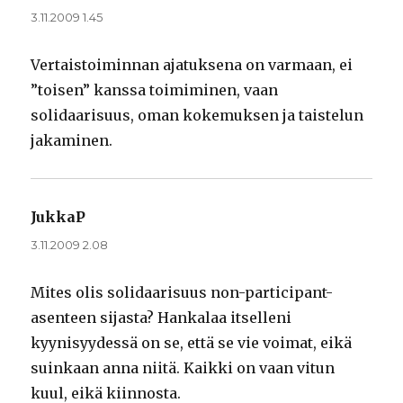
3.11.2009 1.45
Vertaistoiminnan ajatuksena on varmaan, ei
”toisen” kanssa toimiminen, vaan
solidaarisuus, oman kokemuksen ja taistelun
jakaminen.
JukkaP
sanoo:
3.11.2009 2.08
Mites olis solidaarisuus non-participant-
asenteen sijasta? Hankalaa itselleni
kyynisyydessä on se, että se vie voimat, eikä
suinkaan anna niitä. Kaikki on vaan vitun
kuul, eikä kiinnosta.