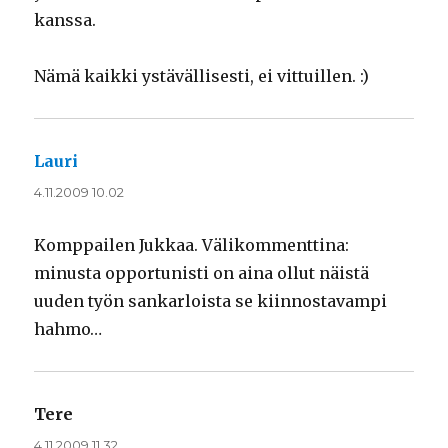
kanssa.
Nämä kaikki ystävällisesti, ei vittuillen. :)
Lauri
sanoo:
4.11.2009 10.02
Komppailen Jukkaa. Välikommenttina:
minusta opportunisti on aina ollut näistä
uuden työn sankarloista se kiinnostavampi
hahmo…
Tere
sanoo:
4.11.2009 11.32