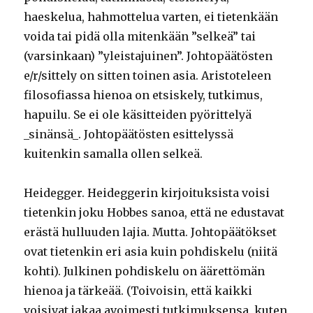
haeskelua, hahmottelua varten, ei tietenkään
voida tai pidä olla mitenkään ”selkeä” tai
(varsinkaan) ”yleistajuinen”. Johtopäätösten
e/r/sittely on sitten toinen asia. Aristoteleen
filosofiassa hienoa on etsiskely, tutkimus,
hapuilu. Se ei ole käsitteiden pyörittelyä
_sinänsä_. Johtopäätösten esittelyssä
kuitenkin samalla ollen selkeä.
Heidegger. Heideggerin kirjoituksista voisi
tietenkin joku Hobbes sanoa, että ne edustavat
erästä hulluuden lajia. Mutta. Johtopäätökset
ovat tietenkin eri asia kuin pohdiskelu (niitä
kohti). Julkinen pohdiskelu on äärettömän
hienoa ja tärkeää. (Toivoisin, että kaikki
voisivat jakaa avoimesti tutkimuksensa, kuten