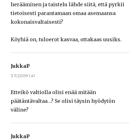
herääminen ja taistelu lähde siitä, että pyrkii
tietoisesti parantamaan omaa asemaansa
kokonaisvaltaisesti?
Köyhiä on, tuloerot kasvaa, ottakaas uusiks.
JukkaP
sanoo:
3.11.2009 1.41
Etteikö valtiolla olisi enää mitään
päätäntävaltaa…? Se olisi täysin hyödytön
väline?
JukkaP
sanoo: