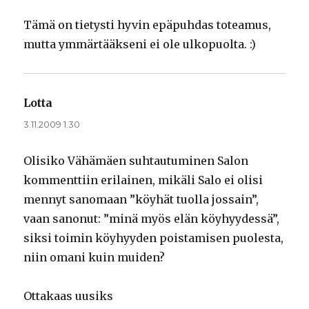
Tämä on tietysti hyvin epäpuhdas toteamus,
mutta ymmärtääkseni ei ole ulkopuolta. :)
Lotta
sanoo:
3.11.2009 1.30
Olisiko Vähämäen suhtautuminen Salon
kommenttiin erilainen, mikäli Salo ei olisi
mennyt sanomaan ”köyhät tuolla jossain”,
vaan sanonut: ”minä myös elän köyhyydessä”,
siksi toimin köyhyyden poistamisen puolesta,
niin omani kuin muiden?
Ottakaas uusiks