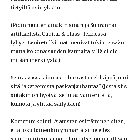
tietyiltä osin yksiin.
(Pidin muuten ainakin sinun ja Suorannan
artikkelista Capital & Class -lehdessä —
lyhyet Lenin-tulkinnat menivät toki metsään
mutta kokonaisuuden kannalta sillä ei ole
mitään merkitystä.)
Seuraavassa aion osin harrastaa ehkäpoä juuri
sitä ”akateemista paskanjauhantaa” (josta siis
siitäkin on hyötyä, se pitää vain eritellä,
kumota ja ylittää säilyttäen).
Kommunikointi. Ajatusten esittäminen siten,
että joku toinenkin ymmärtäisi ne edes
suurinpiirtein samoin kuin itse, on pirullisen