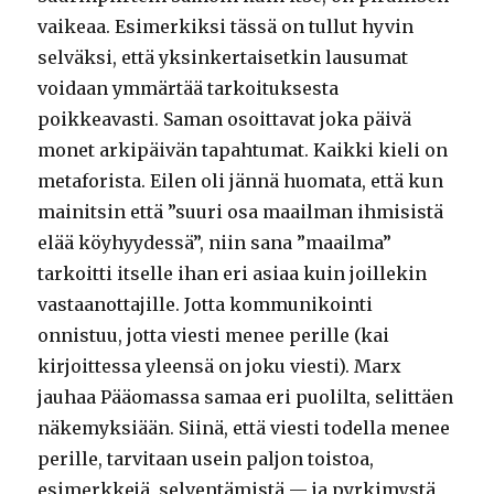
vaikeaa. Esimerkiksi tässä on tullut hyvin
selväksi, että yksinkertaisetkin lausumat
voidaan ymmärtää tarkoituksesta
poikkeavasti. Saman osoittavat joka päivä
monet arkipäivän tapahtumat. Kaikki kieli on
metaforista. Eilen oli jännä huomata, että kun
mainitsin että ”suuri osa maailman ihmisistä
elää köyhyydessä”, niin sana ”maailma”
tarkoitti itselle ihan eri asiaa kuin joillekin
vastaanottajille. Jotta kommunikointi
onnistuu, jotta viesti menee perille (kai
kirjoittessa yleensä on joku viesti). Marx
jauhaa Pääomassa samaa eri puolilta, selittäen
näkemyksiään. Siinä, että viesti todella menee
perille, tarvitaan usein paljon toistoa,
esimerkkejä, selventämistä — ja pyrkimystä