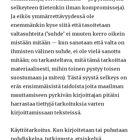
selkeyteen (tietenkin ilman kompromisseja).
Ja eikös ymmärrettävyydessä ole
enemmänkin kyse siitä että tasoitetaan
valtasuhteita (’suhde’ ei muuten kerro oikein
mistään mitään — kun sanotaan että valta on
ihmisten välinen suhde, ei ole vielä sanottu
mitään; on tarkasteltava, mitä tämä tarkoittaa
materiaalisesti, mihin toinen pystyy toisen
suostumaan ja miten). Tästä syystä selkeys on
eräs ensimmäisistä taidoista joita maailman
muuttamiseen pyrkivän kirjoittajan pitäisi
harrastaa tiettyjä tarkoituksia varten
kirjoittamissaan teksteissä.
Käyttötarkoitus. Kun kirjoitetaan tai puhutaan
pohdiskelua, tutkimusta, etsiskelyä,