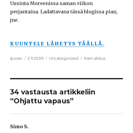
Uusinta Moreenissa saman viikon
perjantaina. Ladattavana tässä blogissa pian,
jne.
KUUNTELE LÄHETYS TÄÄLLÄ.
Kirjoittaja
lposer
Julkaistu
2.11.2009
Kategoriat
Uncategorized
Avainsanat
itsen alistus
34 vastausta artikkeliin
“Ohjattu vapaus”
Simo S.
sanoo: