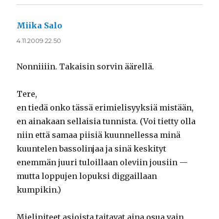
Miika Salo
sanoo:
4.11.2009 22.50
Nonniiiin. Takaisin sorvin äärellä.
Tere,
en tiedä onko tässä erimielisyyksiä mistään,
en ainakaan sellaisia tunnista. (Voi tietty olla
niin että samaa piisiä kuunnellessa minä
kuuntelen bassolinjaa ja sinä keskityt
enemmän juuri tuloillaan oleviin jousiin —
mutta loppujen lopuksi diggaillaan
kumpikin.)
Mielipiteet asioista taitavat aina osua vain