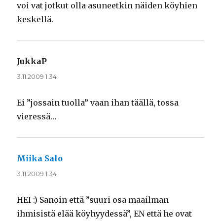
voi vat jotkut olla asuneetkin näiden köyhien
keskellä.
JukkaP
sanoo:
3.11.2009 1.34
Ei ”jossain tuolla” vaan ihan täällä, tossa
vieressä…
Miika Salo
sanoo:
3.11.2009 1.34
HEI :) Sanoin että ”suuri osa maailman
ihmisistä elää köyhyydessä”, EN että he ovat