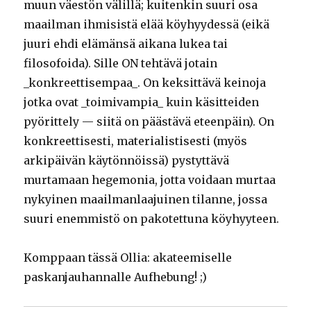
muun väestön välillä; kuitenkin suuri osa
maailman ihmisistä elää köyhyydessä (eikä
juuri ehdi elämänsä aikana lukea tai
filosofoida). Sille ON tehtävä jotain
_konkreettisempaa_. On keksittävä keinoja
jotka ovat _toimivampia_ kuin käsitteiden
pyörittely — siitä on päästävä eteenpäin). On
konkreettisesti, materialistisesti (myös
arkipäivän käytönnöissä) pystyttävä
murtamaan hegemonia, jotta voidaan murtaa
nykyinen maailmanlaajuinen tilanne, jossa
suuri enemmistö on pakotettuna köyhyyteen.
Komppaan tässä Ollia: akateemiselle
paskanjauhannalle Aufhebung! ;)