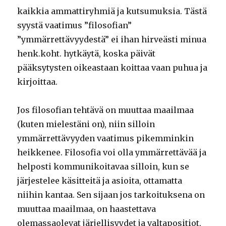
kaikkia ammattiryhmiä ja kutsumuksia. Tästä
syystä vaatimus ”filosofian”
”ymmärrettävyydestä” ei ihan hirveästi minua
henk.koht. hytkäytä, koska päivät
pääksytysten oikeastaan koittaa vaan puhua ja
kirjoittaa.
Jos filosofian tehtävä on muuttaa maailmaa
(kuten mielestäni on), niin silloin
ymmärrettävyyden vaatimus pikemminkin
heikkenee. Filosofia voi olla ymmärrettävää ja
helposti kommunikoitavaa silloin, kun se
järjestelee käsitteitä ja asioita, ottamatta
niihin kantaa. Sen sijaan jos tarkoituksena on
muuttaa maailmaa, on haastettava
olemassaolevat järjellisyydet ja valtapositiot,