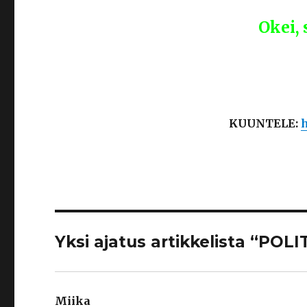
Okei, 
KUUNTELE:
h
Yksi ajatus artikkelista “POLI
Miika
sanoo: