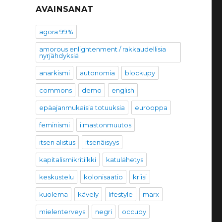
AVAINSANAT
agora 99%
amorous enlightenment / rakkaudellisia
nyrjähdyksiä
anarkismi
autonomia
blockupy
commons
demo
english
epäajanmukaisia totuuksia
eurooppa
feminismi
ilmastonmuutos
itsen alistus
itsenäisyys
!
kapitalismikritiikki
katulähetys
keskustelu
kolonisaatio
kriisi
kuolema
kävely
lifestyle
marx
mielenterveys
negri
occupy