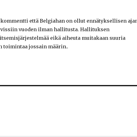
kommentti että Belgiahan on ollut ennätyksellisen aja
n vissiin vuoden ilman hallitusta. Hallituksen
llitsemisjärjestelmää eikä aiheuta muitakaan suuria
n toimintaa jossain määrin..