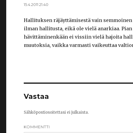
15.4.2011 21.40
Hallituksen räjäyttämisestä vain semmoinen 
ilman hallitusta, eikä ole vielä anarkiaa. Pia
hävittäminenkään ei vissiin vielä hajoita ha
muutoksia, vaikka varmasti vaikeuttaa valtio
Vastaa
Sähköpostiosoitettasi ei julkaista.
KOMMENTTI