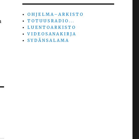
O H J E L M A – A R K I S T O
n
T O T U U S R A D I O . . .
L U E N T O A R K I S T O
V I D E O S A N A K I R J A
S Y D Ä N S A L A M A