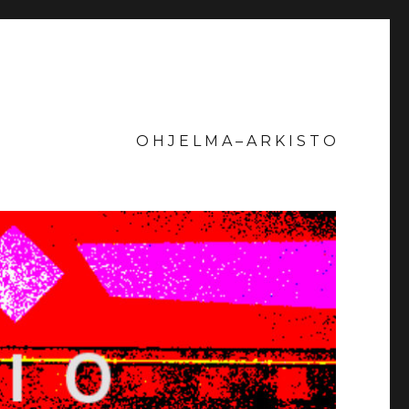
O H J E L M A – A R K I S T O