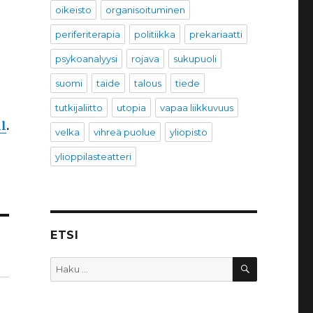
oikeisto
organisoituminen
periferiterapia
politiikka
prekariaatti
psykoanalyysi
rojava
sukupuoli
suomi
taide
talous
tiede
tutkijaliitto
utopia
vapaa liikkuvuus
l
.
velka
vihreä puolue
yliopisto
ylioppilasteatteri
ETSI
HAKU
Etsi: