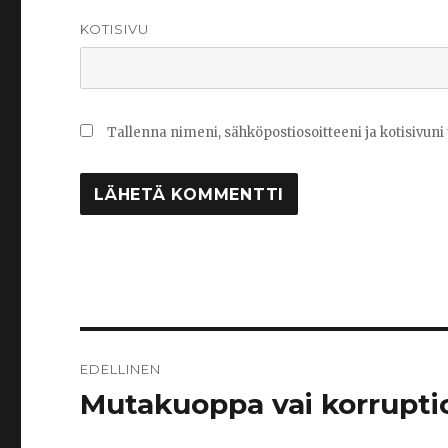
KOTISIVU
Tallenna nimeni, sähköpostiosoitteeni ja kotisivu
Artikkelien
EDELLINEN
selaus
Mutakuoppa vai korrupti
Edellinen
artikkeli: