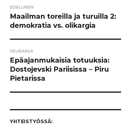
Artikkelien
EDELLINEN
selaus
Maailman toreilla ja turuilla 2:
Edellinen
demokratia vs. olikargia
artikkeli:
SEURAAVA
Epäajanmukaisia totuuksia:
Seuraava
Dostojevski Pariisissa – Piru
artikkeli:
Pietarissa
YHTEISTYÖSSÄ: