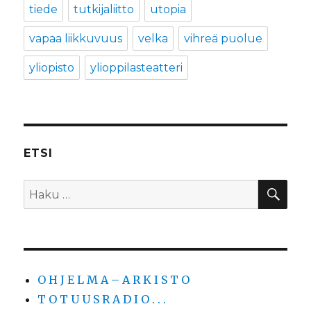
tiede
tutkijaliitto
utopia
vapaa liikkuvuus
velka
vihreä puolue
yliopisto
ylioppilasteatteri
ETSI
HA
Etsi:
O H J E L M A – A R K I S T O
T O T U U S R A D I O . . .