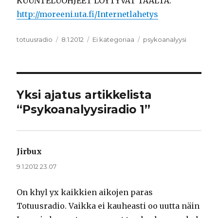
KUUNTELUOHJEET LÖYTYVÄT TÄÄLTÄ:
http://moreeni.uta.fi/Internetlahetys
Kirjoittaja
totuusradio
Julkaistu
8.1.2012
Kategoriat
Ei kategoriaa
Avainsanat
psykoanalyysi
Yksi ajatus artikkelista
“Psykoanalyysiradio 1”
Jirbux
sanoo:
9.1.2012 23.07
On khyl yx kaikkien aikojen paras
Totuusradio. Vaikka ei kauheasti oo uutta näin