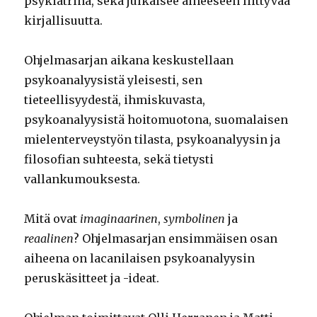
psykiatrina, sekä julkaisee aiheeseen liittyvää
kirjallisuutta.
Ohjelmasarjan aikana keskustellaan
psykoanalyysistä yleisesti, sen
tieteellisyydestä, ihmiskuvasta,
psykoanalyysistä hoitomuotona, suomalaisen
mielenterveystyön tilasta, psykoanalyysin ja
filosofian suhteesta, sekä tietysti
vallankumouksesta.
Mitä ovat
imaginaarinen
,
symbolinen
ja
reaalinen
? Ohjelmasarjan ensimmäisen osan
aiheena on lacanilaisen psykoanalyysin
peruskäsitteet ja -ideat.