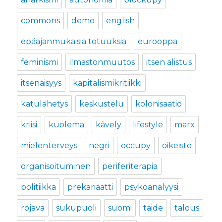
commons
demo
english
epäajanmukaisia totuuksia
eurooppa
feminismi
ilmastonmuutos
itsen alistus
itsenäisyys
kapitalismikritiikki
katulähetys
keskustelu
kolonisaatio
kriisi
kuolema
kävely
lifestyle
marx
mielenterveys
negri
occupy
oikeisto
organisoituminen
periferiterapia
politiikka
prekariaatti
psykoanalyysi
rojava
sukupuoli
suomi
taide
talous