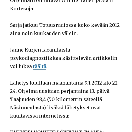
Ohjelman toimittavat Olli Herranen ja Matti
Kortesoja.
Sarja jatkuu Totuusradiossa koko kevään 2012
aina noin kuukauden välein.
Janne Kurjen lacanilaista
psykodiagnostiikkaa käsittelevän artikkelin
voi lukea
täältä
.
Lähetys kuullaan maanantaina 9.1.2012 klo 22–
24. Ohjelma uusitaan perjantaina 13. päivä.
Taajuuden 98,4 (50 kilometrin säteellä
Näsinneulasta) lisäksi lähetykset ovat
kuultavissa internetissä: