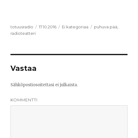
Kirjoittaja
totuusradio
Julkaistu
17.10.2016
Kategoriat
Ei kategoriaa
Avainsanat
puhuva pää
,
radioteatteri
Vastaa
Sähköpostiosoitettasi ei julkaista.
KOMMENTTI