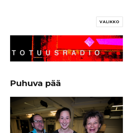
VALIKKO
Totuusradio
Puhuva pää