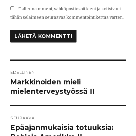
Tallenna nimeni, sähköpostiosoitteeni ja kotisivuni
tähän selaimeen seuraavaa kommentointikertaa varten.
Artikkelien
EDELLINEN
selaus
Markkinoiden mieli
Edellinen
mielenterveystyössä II
artikkeli:
SEURAAVA
Epäajanmukaisia totuuksia:
Seuraava
artikkeli: