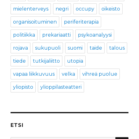
mielenterveys
negri
occupy
oikeisto
organisoituminen
periferiterapia
politiikka
prekariaatti
psykoanalyysi
rojava
sukupuoli
suomi
taide
talous
tiede
tutkijaliitto
utopia
vapaa liikkuvuus
velka
vihreä puolue
yliopisto
ylioppilasteatteri
ETSI