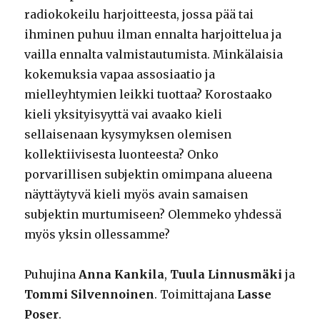
radiokokeilu harjoitteesta, jossa pää tai
ihminen puhuu ilman ennalta harjoittelua ja
vailla ennalta valmistautumista. Minkälaisia
kokemuksia vapaa assosiaatio ja
mielleyhtymien leikki tuottaa? Korostaako
kieli yksityisyyttä vai avaako kieli
sellaisenaan kysymyksen olemisen
kollektiivisesta luonteesta? Onko
porvarillisen subjektin omimpana alueena
näyttäytyvä kieli myös avain samaisen
subjektin murtumiseen? Olemmeko yhdessä
myös yksin ollessamme?
Puhujina
Anna Kankila
,
Tuula Linnusmäki
ja
Tommi Silvennoinen
. Toimittajana
Lasse
Poser
.