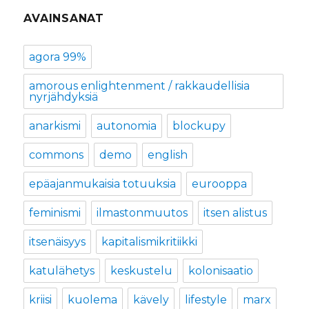
AVAINSANAT
agora 99%
amorous enlightenment / rakkaudellisia
nyrjähdyksiä
anarkismi
autonomia
blockupy
commons
demo
english
epäajanmukaisia totuuksia
eurooppa
feminismi
ilmastonmuutos
itsen alistus
itsenäisyys
kapitalismikritiikki
katulähetys
keskustelu
kolonisaatio
kriisi
kuolema
kävely
lifestyle
marx