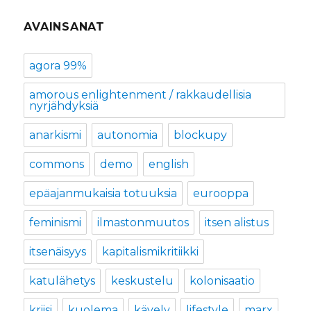
AVAINSANAT
agora 99%
amorous enlightenment / rakkaudellisia
nyrjähdyksiä
anarkismi
autonomia
blockupy
commons
demo
english
epäajanmukaisia totuuksia
eurooppa
feminismi
ilmastonmuutos
itsen alistus
itsenäisyys
kapitalismikritiikki
katulähetys
keskustelu
kolonisaatio
kriisi
kuolema
kävely
lifestyle
marx