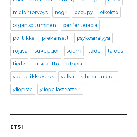
mielenterveys
negri
occupy
oikeisto
organisoituminen
periferiterapia
politiikka
prekariaatti
psykoanalyysi
rojava
sukupuoli
suomi
taide
talous
tiede
tutkijaliitto
utopia
vapaa liikkuvuus
velka
vihreä puolue
yliopisto
ylioppilasteatteri
ETSI