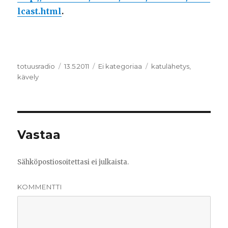
lcast.html
.
Kirjoittaja
totuusradio
Julkaistu
13.5.2011
Kategoriat
Ei kategoriaa
Avainsanat
katulähetys
,
kävely
Vastaa
Sähköpostiosoitettasi ei julkaista.
KOMMENTTI