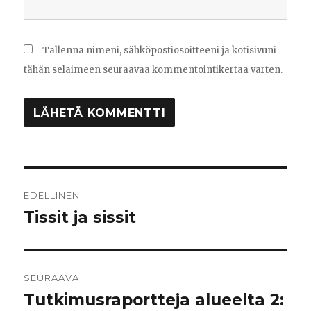
Tallenna nimeni, sähköpostiosoitteeni ja kotisivuni
tähän selaimeen seuraavaa kommentointikertaa varten.
Artikkelien
EDELLINEN
selaus
Tissit ja sissit
Edellinen
artikkeli:
SEURAAVA
Tutkimusraportteja alueelta 2:
Seuraava