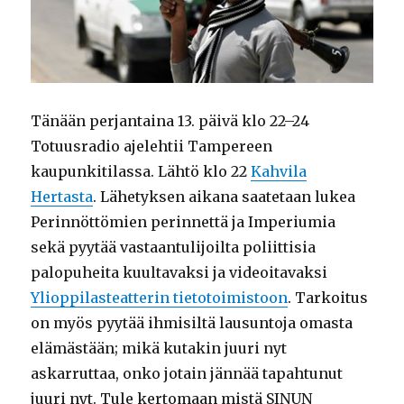
Tänään perjantaina 13. päivä klo 22–24
Totuusradio ajelehtii Tampereen
kaupunkitilassa. Lähtö klo 22
Kahvila
Hertasta
. Lähetyksen aikana saatetaan lukea
Perinnöttömien perinnettä ja Imperiumia
sekä pyytää vastaantulijoilta poliittisia
palopuheita kuultavaksi ja videoitavaksi
Ylioppilasteatterin tietotoimistoon
. Tarkoitus
on myös pyytää ihmisiltä lausuntoja omasta
elämästään; mikä kutakin juuri nyt
askarruttaa, onko jotain jännää tapahtunut
juuri nyt. Tule kertomaan mistä SINUN