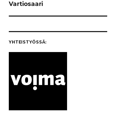
Vartiosaari
artikkeli:
YHTEISTYÖSSÄ: