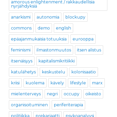
amorous enlightenment / rakkaudellisia
nyrjähdyksiä
anarkismi
autonomia
blockupy
commons
demo
english
epäajanmukaisia totuuksia
eurooppa
feminismi
ilmastonmuutos
itsen alistus
itsenäisyys
kapitalismikritiikki
katulähetys
keskustelu
kolonisaatio
kriisi
kuolema
kävely
lifestyle
marx
mielenterveys
negri
occupy
oikeisto
organisoituminen
periferiterapia
politiikka
prekariaatti
psykoanalyysi