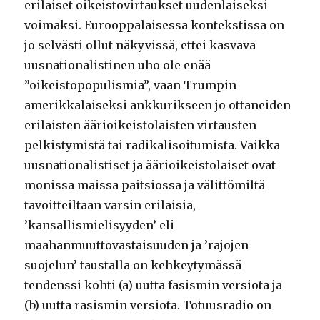
erilaiset oikeistovirtaukset uudenlaiseksi
voimaksi. Eurooppalaisessa kontekstissa on
jo selvästi ollut näkyvissä, ettei kasvava
uusnationalistinen uho ole enää
”oikeistopopulismia”, vaan Trumpin
amerikkalaiseksi ankkurikseen jo ottaneiden
erilaisten äärioikeistolaisten virtausten
pelkistymistä tai radikalisoitumista. Vaikka
uusnationalistiset ja äärioikeistolaiset ovat
monissa maissa paitsiossa ja välittömiltä
tavoitteiltaan varsin erilaisia,
’kansallismielisyyden’ eli
maahanmuuttovastaisuuden ja ’rajojen
suojelun’ taustalla on kehkeytymässä
tendenssi kohti (a) uutta fasismin versiota ja
(b) uutta rasismin versiota. Totuusradio on