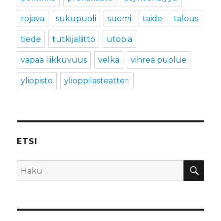
rojava
sukupuoli
suomi
taide
talous
tiede
tutkijaliitto
utopia
vapaa liikkuvuus
velka
vihreä puolue
yliopisto
ylioppilasteatteri
ETSI
HA
Etsi: