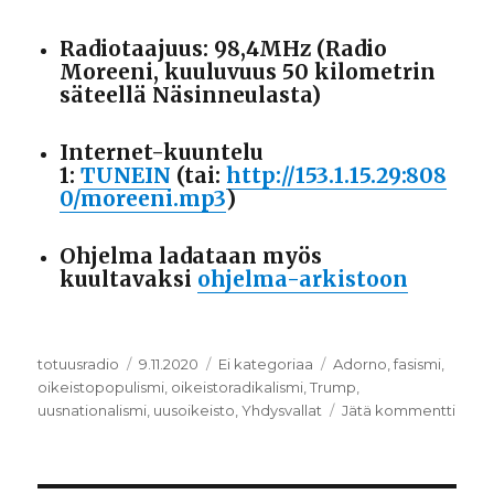
Radiotaajuus: 98,4MHz (Radio
Moreeni, kuuluvuus 50 kilometrin
säteellä Näsinneulasta)
Internet-kuuntelu
1:
TUNEIN
(tai:
http://153.1.15.29:808
0/moreeni.mp3
)
Ohjelma ladataan myös
kuultavaksi
ohjelma-arkistoon
Kirjoittaja
totuusradio
Julkaistu
9.11.2020
Kategoriat
Ei kategoriaa
Avainsanat
Adorno
,
fasismi
,
oikeistopopulismi
,
oikeistoradikalismi
,
Trump
,
uusnationalismi
,
uusoikeisto
,
Yhdysvallat
Jätä kommentti
artikk
Trum
lähte
mitä