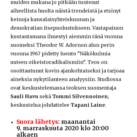
muiden mukana jo pitkään tuntenut
aiheellista huolta näistä trendeistä ja etsinyt
keinoja kansalaisyhteiskunnan ja
demokratian itsepuolustukseen. Vastapainon
kustantamana ilmestyi aiemmin tänä vuonna
suomeksi Theodor W. Adornon alun perin
vuonna 1967 pidetty luento ”Näkökulmia
uuteen oikeistoradikalismiin”. Teos on
osoittautunut kovin ajankohtaiseksi ja tarjoaa
aineksia nykytilanteen analyysiin. Studiossa
ovat keskustelemassa teoksen suomentaja
Sauli Havu
sekä
Tommi Silvennoinen
,
keskustelua johdattelee
Tapani Laine
.
Suora lähetys
: maanantai
9. marraskuuta 2020 klo 20:00
alkaen