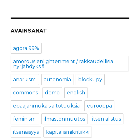
AVAINSANAT
agora 99%
amorous enlightenment / rakkaudellisia
nyrjähdyksiä
anarkismi
autonomia
blockupy
commons
demo
english
epäajanmukaisia totuuksia
eurooppa
feminismi
ilmastonmuutos
itsen alistus
itsenäisyys
kapitalismikritiikki