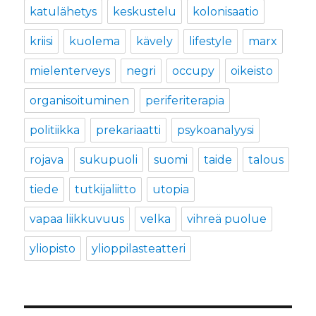
katulähetys
keskustelu
kolonisaatio
kriisi
kuolema
kävely
lifestyle
marx
mielenterveys
negri
occupy
oikeisto
organisoituminen
periferiterapia
politiikka
prekariaatti
psykoanalyysi
rojava
sukupuoli
suomi
taide
talous
tiede
tutkijaliitto
utopia
vapaa liikkuvuus
velka
vihreä puolue
yliopisto
ylioppilasteatteri