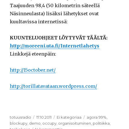
Taajuuden 98,4 (50 kilometrin säteellä
Näsinneulasta) lisäksi lähetykset ovat
kuultavissa internetissä:
KUUNTELUOHJEET LÖYTYVÄT TÄÄLTÄ:
http://moreeni.uta.fi/Internetlahetys
Linkkejä eteenpäin:
http://15october.net/
http://torillatavataan.wordpress.com/
Kirjoittaja
totuusradio
Julkaistu
17.10.2011
Kategoriat
Ei kategoriaa
Avainsanat
agora 99%
,
blockupy
,
demo
,
occupy
,
organisoituminen
,
politiikka
,