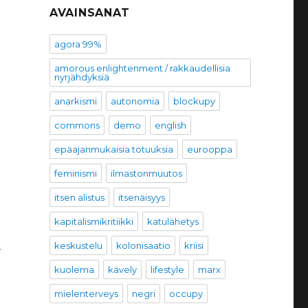
AVAINSANAT
o
agora 99%
amorous enlightenment / rakkaudellisia
nyrjähdyksiä
anarkismi
autonomia
blockupy
commons
demo
english
epäajanmukaisia totuuksia
eurooppa
feminismi
ilmastonmuutos
itsen alistus
itsenäisyys
kapitalismikritiikki
katulähetys
4
keskustelu
kolonisaatio
kriisi
kuolema
kävely
lifestyle
marx
mielenterveys
negri
occupy