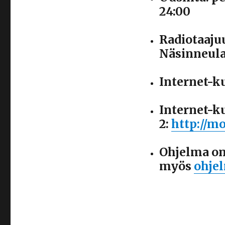
24:00
Radiotaajuu
Näsinneula
Internet-k
Internet-k
2:
http://mo
Ohjelma on
myös
ohje