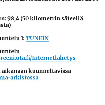
s: 98,4 (50 kilometrin säteellä
sta)
uuntelu 1:
TUNEIN
uuntelu
reeni.uta.fi/Internetlahetys
 aikanaan kuunneltavissa
lma-arkistossa