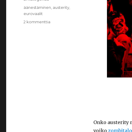
Avainsanat
äänestäminen
,
austerity
,
eurovaalit
2 kommenttia
artikkeliin
Eurovaaliradio
Onko austerity 
voiko
zombitalo