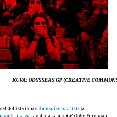
KUVA: ODYSSEAS GP (CREATIVE COMMON
mahdollista ilman
ihmisoikeuskriisiä
ja
uspolitiikassa
tapahtua käänteitä? Onko Euroopan