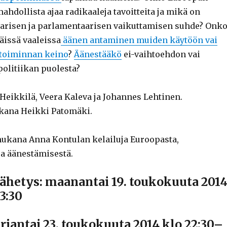
hdollista ajaa radikaaleja tavoitteita ja mikä on
arisen ja parlamentaarisen vaikuttamisen suhde? Onk
issä vaaleissa
äänen antaminen muiden käytöön vai
n toiminnan keino
?
Äänestääkö
ei-vaihtoehdon vai
politiikan puolesta?
Heikkilä, Veera Kaleva ja Johannes Lehtinen.
kana Heikki Patomäki.
ukana Anna Kontulan kelailuja Euroopasta,
a äänestämisestä.
lähetys: maanantai 19. toukokuuta 201
3:30
rjantai 23. toukokuuta 2014 klo 22:30–