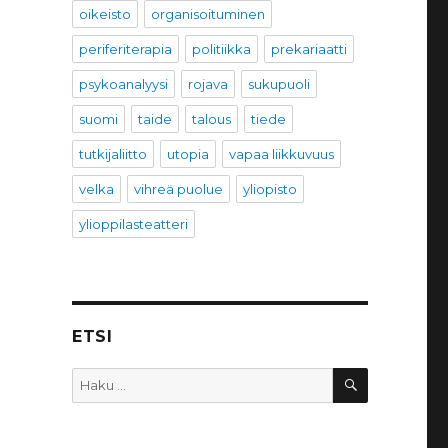
oikeisto
organisoituminen
periferiterapia
politiikka
prekariaatti
psykoanalyysi
rojava
sukupuoli
suomi
taide
talous
tiede
tutkijaliitto
utopia
vapaa liikkuvuus
velka
vihreä puolue
yliopisto
ylioppilasteatteri
ETSI
HAKU
Etsi: