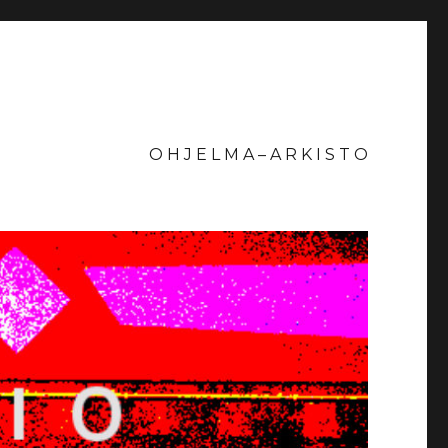
O H J E L M A – A R K I S T O