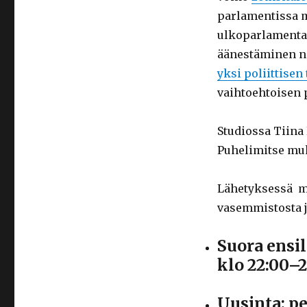
parlamentissa ma
ulkoparlamenta
äänestäminen nä
yksi poliittise
vaihtoehtoisen 
Studiossa Tiina 
Puhelimitse mu
Lähetyksessä m
vasemmistosta j
Suora ensi
klo 22:00–2
Uusinta: pe