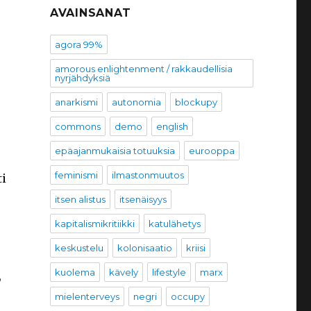
AVAINSANAT
agora 99%
amorous enlightenment / rakkaudellisia
nyrjähdyksiä
anarkismi
autonomia
blockupy
commons
demo
english
epäajanmukaisia totuuksia
eurooppa
feminismi
ilmastonmuutos
ti
itsen alistus
itsenäisyys
kapitalismikritiikki
katulähetys
keskustelu
kolonisaatio
kriisi
kuolema
kävely
lifestyle
marx
,
mielenterveys
negri
occupy