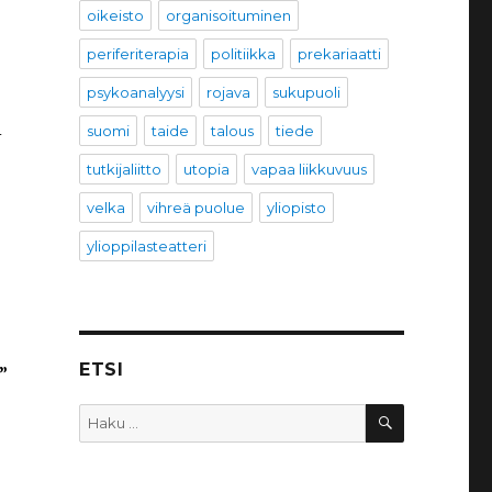
oikeisto
organisoituminen
periferiterapia
politiikka
prekariaatti
psykoanalyysi
rojava
sukupuoli
i
suomi
taide
talous
tiede
tutkijaliitto
utopia
vapaa liikkuvuus
velka
vihreä puolue
yliopisto
ylioppilasteatteri
ETSI
”
HAKU
Etsi: