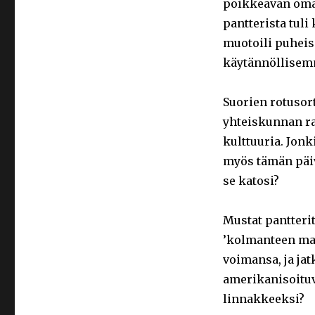
poikkeavan oman
pantterista tuli
muotoili puheis
käytännöllisemm
Suorien rotuso
yhteiskunnan rak
kulttuuria. Jonk
myös tämän päiv
se katosi?
Mustat pantterit
’kolmanteen maa
voimansa, ja j
amerikanisoituv
linnakkeeksi?