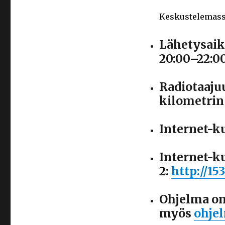
Keskustelemas
Lähetysaik
20:00–22:0
Radiotaaju
kilometrin
Internet-k
Internet-k
2:
http://15
Ohjelma on
myös
ohje