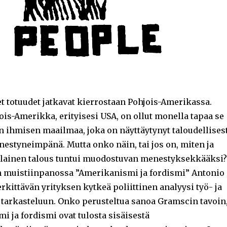
 totuudet jatkavat kierrostaan Pohjois-Amerikassa.
is-Amerikka, erityisesi USA, on ollut monella tapaa se
n ihmisen maailmaa, joka on näyttäytynyt taloudellises
nestyneimpänä. Mutta onko näin, tai jos on, miten ja
lainen talous tuntui muodostuvan menestyksekkääksi?
 muistiinpanossa ”Amerikanismi ja fordismi” Antonio
kittävän yrityksen kytkeä poliittinen analyysi työ- ja
 tarkasteluun. Onko perusteltua sanoa Gramscin tavoin
i ja fordismi ovat tulosta sisäisestä