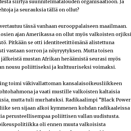
estä siirtyä suunnitelmatalouden organisaatioon. Ja
ehtoja ja seurauksia tällä on ollut?
vertautuu tässä vanhaan eurooppalaiseen maailmaan.
uosien ajan Amerikassa on ollut myös valkoisten orjiks
tö. Pitkään se otti identiteetittömänä alistettuna
ti vastaan sorron ja nöyryytyksen. Mutta toisen
jälkeistä mustan Afrikan heräämistä seurasi myös
 nousu poliittiseksi ja kulttuuriseksi voimaksi.
ing toimi väkivallattoman kansalaisoikeusliikkeen
htohahmona ja vaati mustille valkoisten kaltaisia
sia, mutta tuli murhatuksi. Radikaalimpi ”Black Power
 -liike sen sijaan alkoi kymmenen kohdan radikaaleissa
ia perusteellisempaa poliittisen vallan uudistusta.
ikeuspolitiikka oli ennen muuta valkoisista