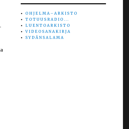
O H J E L M A – A R K I S T O
T O T U U S R A D I O . . .
.
L U E N T O A R K I S T O
V I D E O S A N A K I R J A
S Y D Ä N S A L A M A
ta