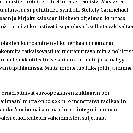
 mustien rotuidentiteetin rakentamista. Mustasta
 kuuluisa uusi poliittinen symboli. Stokely Carmichael
saan ja kirjoituksissaan liikkeen ohjelmaa, kun taas
ät toimijat korostivat itsepuolustuksellista väkivaltaa
rtolakien kumoaminen ei kuitenkaan muuttanut
enteita ratkaisevasti tai tuottanut tavoiteltua poliittis
in uuden identiteetin se kuitenkin tuotti, ja se näkyy
än tapahtumissa. Mutta minne tuo liike johti ja minne
 orientoituivat eurooppalaisen kulttuurin ohi
ilmaan’, mutta onko sekin jo menettänyt radikaalin
atkuuko ’ensimmäisen maailman’ integroituminen
aksi etuoikeutetun vähemmistön suljetuksi