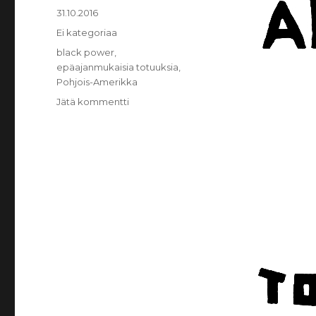
Julkaistu
31.10.2016
Kategoriat
Ei kategoriaa
Avainsanat
black power
,
epäajanmukaisia totuuksia
,
Pohjois-Amerikka
Jätä kommentti
artikkeliin
Epäajanmukaisia
totuuksia:
Pohjois-
Amerikka
II