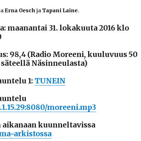
sa
Erna Oesch
ja
Tapani Laine
.
a: maanantai 31. lokakuuta 2016 klo
0
us: 98,4 (Radio Moreeni, kuuluvuus 50
 säteellä Näsinneulasta)
uuntelu 1:
TUNEIN
uuntelu
3.1.15.29:8080/moreeni.mp3
 aikanaan kuunneltavissa
lma-arkistossa