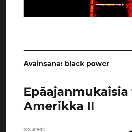
Avainsana:
black power
Epäajanmukaisia t
Amerikka II
Kirjoittaja
totuusradio