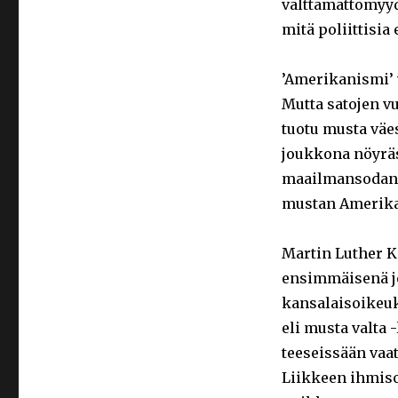
välttämättömyyd
mitä poliittisia 
’Amerikanismi’ 
Mutta satojen v
tuotu musta väes
joukkona nöyräs
maailmansodan 
mustan Amerikan
Martin Luther K
ensimmäisenä jo
kansalaisoikeuk
eli musta valta
teeseissään vaat
Liikkeen ihmiso