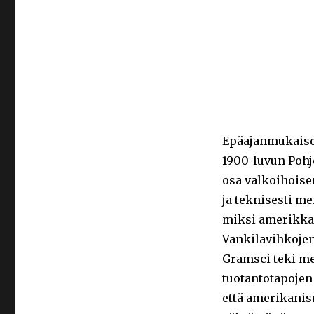
Epäajanmukaiset
1900-luvun Pohjo
osa valkoihoise
ja teknisesti me
miksi amerikka
Vankilavihkojen
Gramsci teki mer
tuotantotapojen
että amerikanism