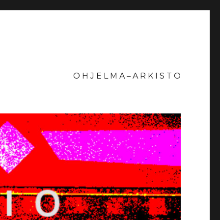
O H J E L M A – A R K I S T O