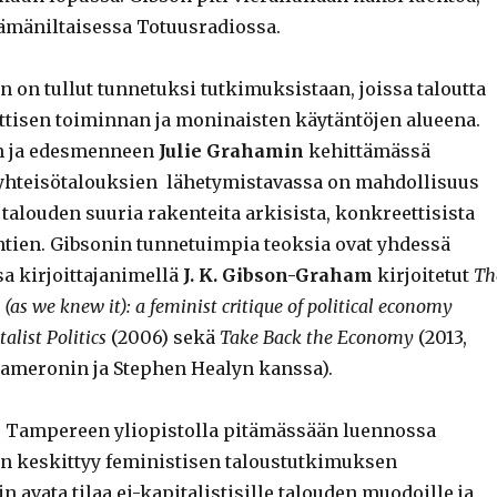
tämäniltaisessa Totuusradiossa.
 on tullut tunnetuksi tutkimuksistaan, joissa taloutta
ettisen toiminnan ja moninaisten käytäntöjen alueena.
n ja edesmenneen
Julie Grahamin
kehittämässä
yhteisötalouksien lähetymistavassa on mahdollisuus
talouden suuria rakenteita arkisista, konkreettisista
htien. Gibsonin tunnetuimpia teoksia ovat yhdessä
 kirjoittajanimellä
J. K. Gibson-Graham
kirjoitetut
Th
(as we knew it): a feminist critique of political economy
alist Politics
(2006) sekä
Take Back the Economy
(2013,
ameronin ja Stephen Healyn kanssa).
 Tampereen yliopistolla pitämässään luennossa
n keskittyy feministisen taloustutkimuksen
 avata tilaa ei-kapitalistisille talouden muodoille ja