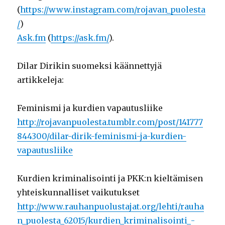
(
https://www.instagram.com/rojavan_puolesta
/
)
Ask.fm
(
https://ask.fm/
).
Dilar Dirikin suomeksi käännettyjä
artikkeleja:
Feminismi ja kurdien vapautusliike
http://rojavanpuolesta.tumblr.com/post/141777
844300/dilar-dirik-feminismi-ja-kurdien-
vapautusliike
Kurdien kriminalisointi ja PKK:n kieltämisen
yhteiskunnalliset vaikutukset
http://www.rauhanpuolustajat.org/lehti/rauha
n_puolesta_62015/kurdien_kriminalisointi_-