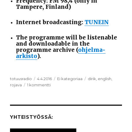
Frequency: FM 98,4 (only in
Tampere, Finland)
Internet broadcasting:
TUNEIN
The programme will be listenable
and downloadable in the
programme archive (
ohjelma-
arkisto
).
Kirjoittaja
totuusradio
Julkaistu
4.4.2016
Kategoriat
Ei kategoriaa
Avainsanat
dirik
,
english
,
rojava
1 kommentti
artikkeliin
Dilar
Dirik
&
Rojavan
feministinen
YHTEISTYÖSSÄ:
vallankumous
/