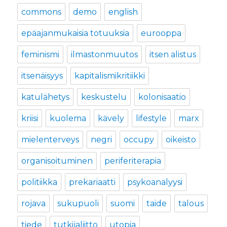
commons
demo
english
epäajanmukaisia totuuksia
eurooppa
feminismi
ilmastonmuutos
itsen alistus
itsenäisyys
kapitalismikritiikki
katulähetys
keskustelu
kolonisaatio
kriisi
kuolema
kävely
lifestyle
marx
mielenterveys
negri
occupy
oikeisto
organisoituminen
periferiterapia
politiikka
prekariaatti
psykoanalyysi
rojava
sukupuoli
suomi
taide
talous
tiede
tutkijaliitto
utopia