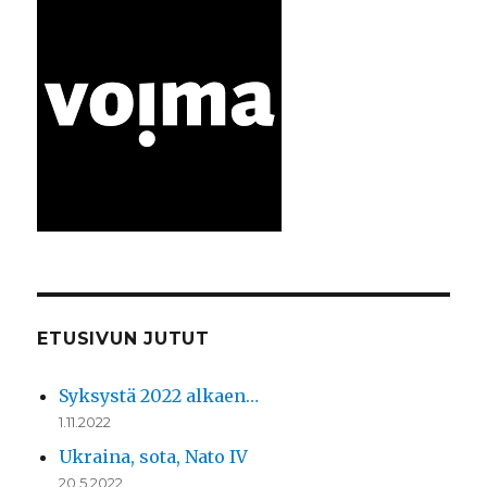
Dilar
Dirik
&
Rojava’s
feminist
revolution
ETUSIVUN JUTUT
Syksystä 2022 alkaen…
1.11.2022
Ukraina, sota, Nato IV
20.5.2022