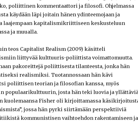
ko, poliittinen kommentaattori ja filosofi. Ohjelmassa
usta käydään läpi joitain hänen ydinteemojaan ja
a laajempaan kapitalismikriittiseen keskusteluun
assa ja muualla.
in teos Capitalist Realism (2009) käsitteli
miin liittyvää kulttuuris-poliittista voimattomuutta.
an pakoreittejä poliittisesta tilanteesta, jonka hän
stiseksi realismiksi. Tuotannossaan hän kävi
si poliittisen teorian ja filosofian kanssa, myös
 populaarikulttuurin, josta hän teki luovia ja yllättävi
en kuolemaansa Fisher oli kirjoittamassa käsikirjoitust
ista”, jossa hän pyrki siirtämään perspektiiviä
itiikistä kommunistisen vaihtoehdon rakentamiseen ja