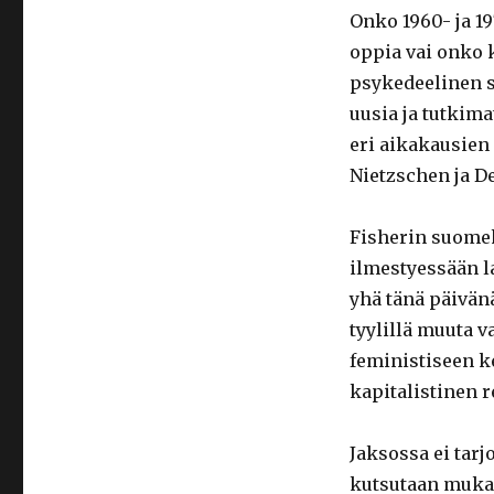
Onko 1960- ja 1
oppia vai onko 
psykedeelinen 
uusia ja tutkim
eri aikakausien
Nietzschen ja De
Fisherin suomek
ilmestyessään l
yhä tänä päivän
tyylillä muuta 
feministiseen k
kapitalistinen
Jaksossa ei tarj
kutsutaan muka