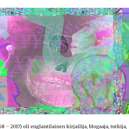
 – 2017) oli englantilainen kirjailija, blogaaja, tutkija,