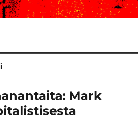
i
aanantaita: Mark
italistisesta