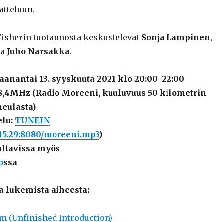
jatteluun.
isherin tuotannosta keskustelevat
Sonja Lampinen
,
ja
Juho Narsakka
.
aanantai 13. syyskuuta 2021 klo 20:00–22:00
98,4MHz (Radio Moreeni, kuuluvuus 50 kilometrin
neulasta)
elu:
TUNEIN
1.15.29:8080/moreeni.mp3
)
ltavissa myös
o
ssa
a lukemista aiheesta:
 (Unfinished Introduction)