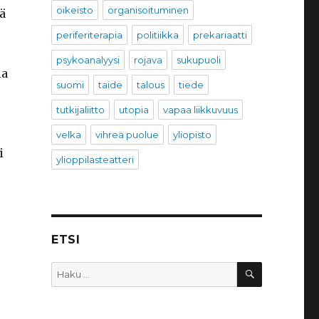
oikeisto
organisoituminen
ä
periferiterapia
politiikka
prekariaatti
psykoanalyysi
rojava
sukupuoli
la
suomi
taide
talous
tiede
tutkijaliitto
utopia
vapaa liikkuvuus
velka
vihreä puolue
yliopisto
i
ylioppilasteatteri
ETSI
HAKU
Etsi: