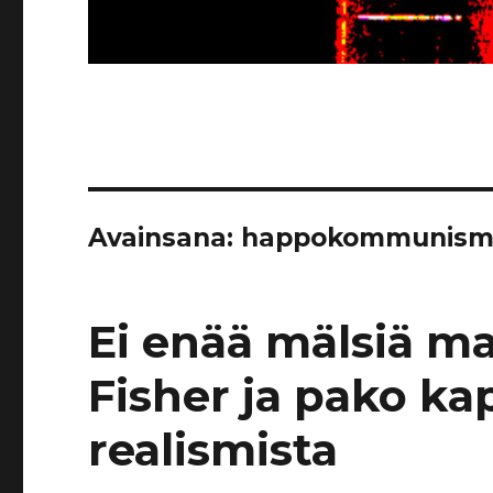
Avainsana:
happokommunism
Ei enää mälsiä m
Fisher ja pako kap
realismista