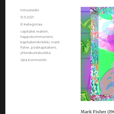
Kirjoittaja
totuusradio
Julkaistu
12.9.2021
Kategoriat
Ei kategoriaa
Avainsanat
capitalist realism
,
happokommunismi
,
kapitalismikritiikki
,
mark
fisher
,
postkapitalismi
,
yhteiskuntaluokka
Jätä kommentti
artikkeliin
Ei
enää
mälsiä
maanantaita:
Mark
Fisher
ja
pako
kapitalistisesta
Mark Fisher (1968
realismista