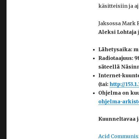
käsitteisiin ja a
Jaksossa Mark F
Aleksi Lohtaja
Lähetysaika: m
Radiotaajuus: 
säteellä Näsin
Internet-kuunt
(tai:
http://153.
Ohjelma on kuu
ohjelma-arkist
Kuunneltavaa j
Acid Communism