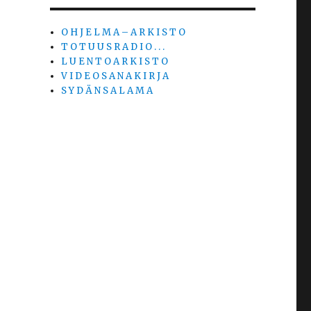
O H J E L M A – A R K I S T O
T O T U U S R A D I O . . .
L U E N T O A R K I S T O
V I D E O S A N A K I R J A
S Y D Ä N S A L A M A