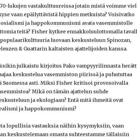
970-lukujen vastakulttuureissa jotain mistä voimme viel
kyse vaan epäilyttävistä hippien metkuista? Voisivatko
sosialismi ja happokommunismi avata vasemmistolle
attomia teitä? Fisher kytkee ennakkoluulottomalla taval
 populaarikulttuuria luovaan keskusteluun Spinozan,
leuzen & Guattarin kaltaisten ajattelijoiden kanssa.
sikin julkaistu kirjoitus Pako vampyyrilinnasta herätt
aajaa keskustelua vasemmiston piirissä ja puhututtaa
ä Suomessa asti. Miksi Fisher kritisoi provosoivalla
vasemmistoa? Mikä on tämän ajattelun suhde
eskusteluun ja ekologiaan? Entä mitä ihmeitä ovat
 realismi ja happokommunismi?
ota lopullisia vastauksia näihin kysymyksiin, vaan
an keskustelemaan omasta suhteestamme tällaisiin