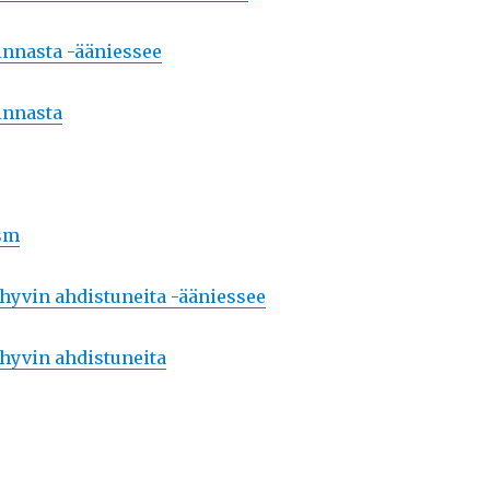
nnasta -ääniessee
innasta
ism
yvin ahdistuneita -ääniessee
hyvin ahdistuneita