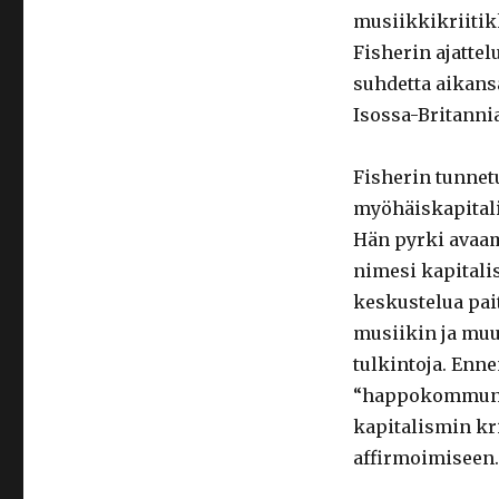
musiikkikriitik
Fisherin ajattel
suhdetta aikans
Isossa-Britanni
Fisherin tunnetu
myöhäiskapitalis
Hän pyrki avaama
nimesi kapitali
keskustelua pait
musiikin ja muun
tulkintoja. Enn
“happokommunism
kapitalismin kr
affirmoimiseen.