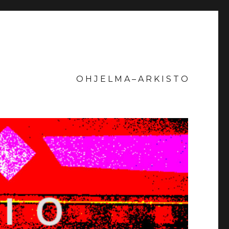
O H J E L M A – A R K I S T O