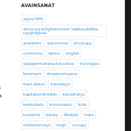
AVAINSANAT
agora 99%
amorous enlightenment / rakkaudellisia
nyrjähdyksiä
anarkismi
autonomia
blockupy
commons
demo
english
epäajanmukaisia totuuksia
eurooppa
feminismi
ilmastonmuutos
itsen alistus
itsenäisyys
ä
kapitalismikritiikki
katulähetys
a
keskustelu
kolonisaatio
kriisi
kuolema
kävely
lifestyle
marx
mielenterveys
negri
occupy