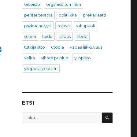
oikeisto
organisoituminen
periferiterapia
politiikka
prekariaatti
psykoanalyysi
rojava
sukupuoli
suomi
taide
talous
tiede
tutkijaliitto
utopia
vapaa liikkuvuus
3
velka
vihreä puolue
yliopisto
ylioppilasteatteri
ETSI
HAKU
Etsi: