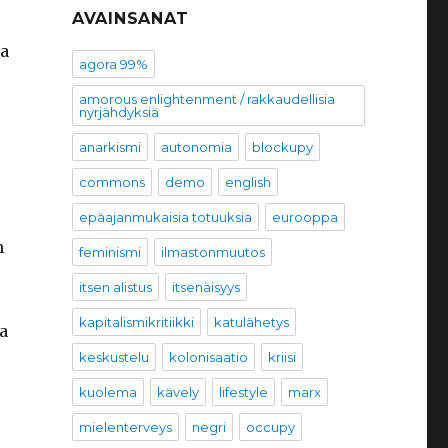
AVAINSANAT
sa
agora 99%
amorous enlightenment / rakkaudellisia
nyrjähdyksiä
anarkismi
autonomia
blockupy
commons
demo
english
epäajanmukaisia totuuksia
eurooppa
n
feminismi
ilmastonmuutos
itsen alistus
itsenäisyys
kapitalismikritiikki
katulähetys
a
keskustelu
kolonisaatio
kriisi
kuolema
kävely
lifestyle
marx
mielenterveys
negri
occupy