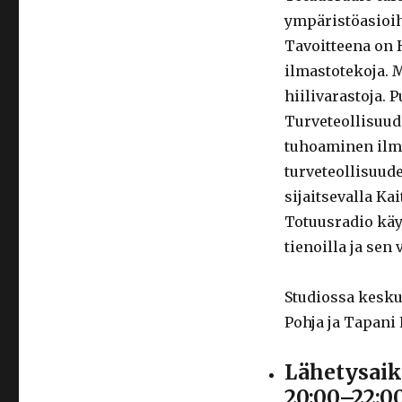
ympäristöasioih
Tavoitteena on H
ilmastotekoja. M
hiilivarastoja.
Turveteollisuud
tuhoaminen ilma
turveteollisuude
sijaitsevalla K
Totuusradio kä
tienoilla ja sen
Studiossa kesku
Pohja ja Tapani 
Lähetysaik
20:00–22:0