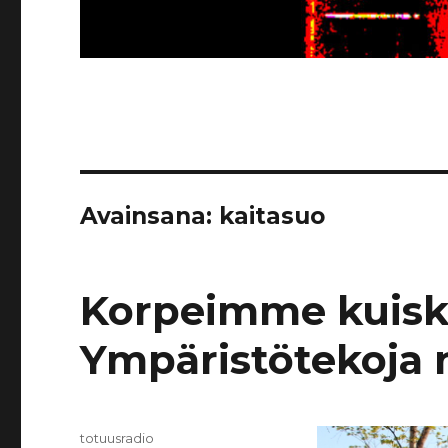
Avainsana:
kaitasuo
Korpeimme kuisk
Ympäristötekoja 
Kirjoittaja
totuusradio