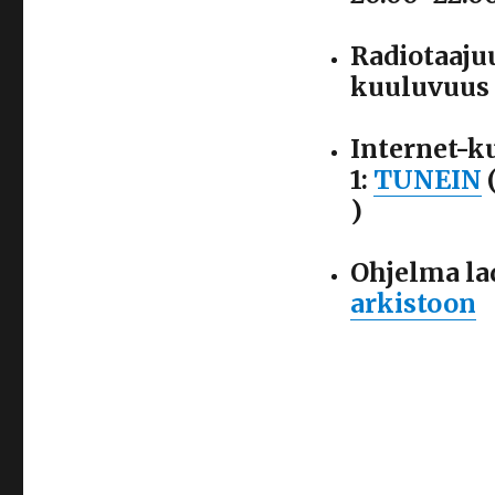
Radiotaaju
kuuluvuus 
Internet-k
1:
TUNEIN
(
)
Ohjelma la
arkistoon