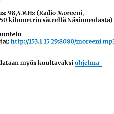
us: 98,4MHz (Radio Moreeni,
50 kilometrin säteellä Näsinneulasta)
uuntelu
tai:
http://153.1.15.29:8080/moreeni.mp
dataan myös kuultavaksi
ohjelma-