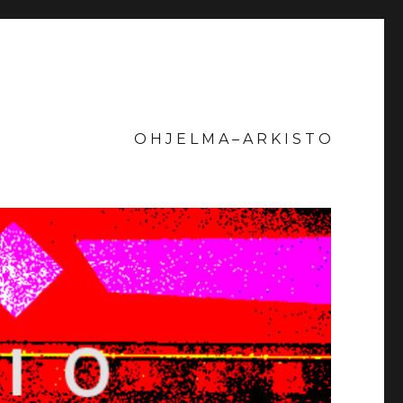
O H J E L M A – A R K I S T O