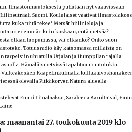
in. Ilmastonmuutoksesta puhutaan nyt vakavissaan.
iilineutraali Suomi. Koululaiset vaativat ilmastolakos
utta kuka niitä tekee? Metsät hiilinieluja ja
 Puuta on enemmän kuin koskaan; entä metsää?
esta ollaan luopumassa, vai ollaanko? Onko suon
stoteko. Totuusradio käy katsomassa millaista on
n tarpeisiin uhratulla Urjalan ja Humppilan rajalla
aitasuolla. Hämäläismetsissä tapahtuu muutoinkin.
y Valkeakosken Kaapelinkulmalla kultakaivoshankkee
 vieressä olevalla Pitkäkorven Natura-alueella.
stelevat Emmi Liinalaakso, Saraleena Aarnitaival, Emm
Laine.
a: maanantai 27. toukokuuta 2019 klo
0