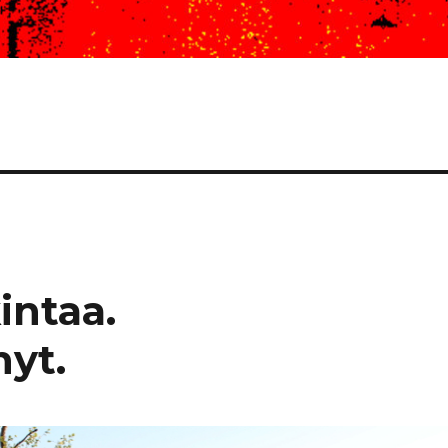
intaa.
nyt.