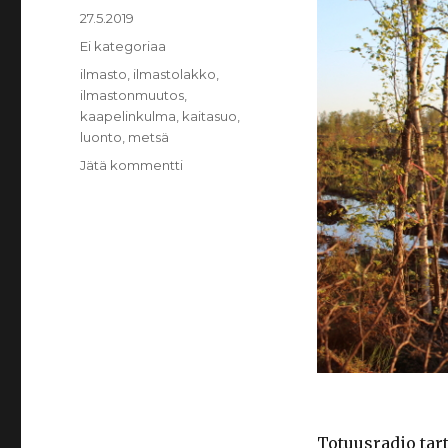
Julkaistu
27.5.2019
Kategoriat
Ei kategoriaa
Avainsanat
ilmasto
,
ilmastolakko
,
ilmastonmuutos
,
kaapelinkulma
,
kaitasuo
,
luonto
,
metsä
Jätä kommentti
artikkeliin
Korpeimme
kuiskintaa.
Ympäristötekoja
nyt.
Totuusradio tar