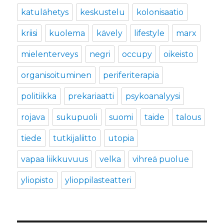
katulähetys
keskustelu
kolonisaatio
kriisi
kuolema
kävely
lifestyle
marx
mielenterveys
negri
occupy
oikeisto
organisoituminen
periferiterapia
politiikka
prekariaatti
psykoanalyysi
rojava
sukupuoli
suomi
taide
talous
tiede
tutkijaliitto
utopia
vapaa liikkuvuus
velka
vihreä puolue
yliopisto
ylioppilasteatteri