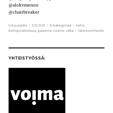
@alokvmenon
@chairbreaker
Kirjoittaja
totuusradio
Julkaistu
5.10.2021
Kategoriat
Ei kategoriaa
Avainsanat
keho
,
kehopositiivisuus
,
pääoma
,
ruumis
,
valta
Jätä kommentti
artikk
Kehor
ruumi
valta
ja
pääo
YHTEISTYÖSSÄ: