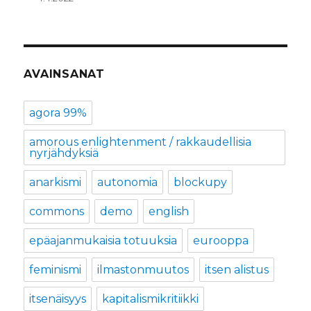
AVAINSANAT
agora 99%
amorous enlightenment / rakkaudellisia
nyrjähdyksiä
anarkismi
autonomia
blockupy
commons
demo
english
epäajanmukaisia totuuksia
eurooppa
feminismi
ilmastonmuutos
itsen alistus
itsenäisyys
kapitalismikritiikki