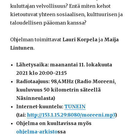
kuluttajan velvollisuus? Entä miten kehot
kietoutuvat yhteen sosiaalisen, kulttuurisen ja
taloudellisen pääoman kanssa?
Ohjelman toimittavat
Lauri Korpela
ja
Maija
Lintunen
.
Lähetysaika: maanantai 11. lokakuuta
2021 klo 20:00–21:15
Radiotaajuus: 98,4MHz (Radio Moreeni,
kuuluvuus 50 kilometrin säteellä
Näsinneulasta)
Internet-kuuntelu:
TUNEIN
(tai:
http://153.1.15.29:8080/moreeni.mp3
)
Ohjelma on kuultavissa myös
ohjelma-arkisto
ssa