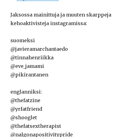
Jaksossa mainittuja ja muuten skarppeja
kehoaktivisteja instagramissa:
suomeksi
@javieramarchantaedo
@tinnahenriikka
@eve_jamami
@pikirantanen
englanniksi:
@thefatzine
@yrfatfriend
@shooglet
@thefatsextherapist
@nalgonapositivitypride