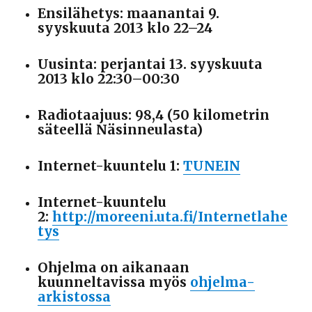
Ensilähetys: maanantai 9.
syyskuuta 2013 klo 22–24
Uusinta: perjantai 13. syyskuuta
2013 klo 22:30–00:30
Radiotaajuus: 98,4 (50 kilometrin
säteellä Näsinneulasta)
Internet-kuuntelu 1:
TUNEIN
Internet-kuuntelu
2:
http://moreeni.uta.fi/Internetlahe
tys
Ohjelma on aikanaan
kuunneltavissa myös
ohjelma-
arkistossa