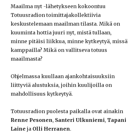
Maailma nyt -lähetykseen kokoontuu
Totuusradion toimittajakollektiivia
keskustelemaan maailman tilasta. Mikä on
kuuminta hottia juuri nyt, mistä tullaan,
minne pitäisi liikkua, minne kytkeytyä, missä
kamppailla? Mikä on vallitseva totuus
maailmasta?
Ohjelmassa kuullaan ajankohtaisuuksiin
liittyviä alustuksia, joihin kuulijoilla on
mahdollisuus kytkeytyä.
Totuusradion puolesta paikalla ovat ainakin
Renne Pesonen
,
Santeri Ulkuniemi
,
Tapani
Laine
ja
Olli Herranen
.