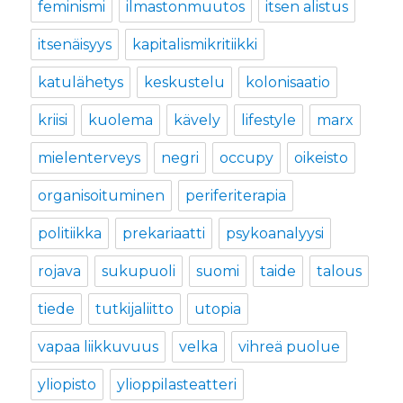
feminismi
ilmastonmuutos
itsen alistus
itsenäisyys
kapitalismikritiikki
katulähetys
keskustelu
kolonisaatio
kriisi
kuolema
kävely
lifestyle
marx
mielenterveys
negri
occupy
oikeisto
organisoituminen
periferiterapia
politiikka
prekariaatti
psykoanalyysi
rojava
sukupuoli
suomi
taide
talous
tiede
tutkijaliitto
utopia
vapaa liikkuvuus
velka
vihreä puolue
yliopisto
ylioppilasteatteri