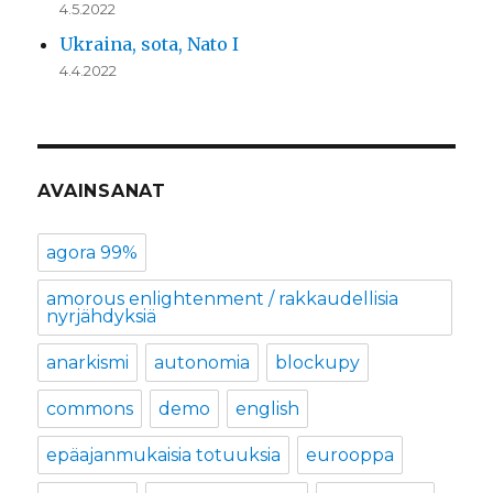
4.5.2022
Ukraina, sota, Nato I
4.4.2022
AVAINSANAT
agora 99%
amorous enlightenment / rakkaudellisia
nyrjähdyksiä
anarkismi
autonomia
blockupy
commons
demo
english
epäajanmukaisia totuuksia
eurooppa