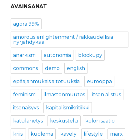
AVAINSANAT
agora 99%
amorous enlightenment / rakkaudellisia
nyrjähdyksiä
anarkismi
autonomia
blockupy
commons
demo
english
epäajanmukaisia totuuksia
eurooppa
feminismi
ilmastonmuutos
itsen alistus
itsenäisyys
kapitalismikritiikki
katulähetys
keskustelu
kolonisaatio
kriisi
kuolema
kävely
lifestyle
marx