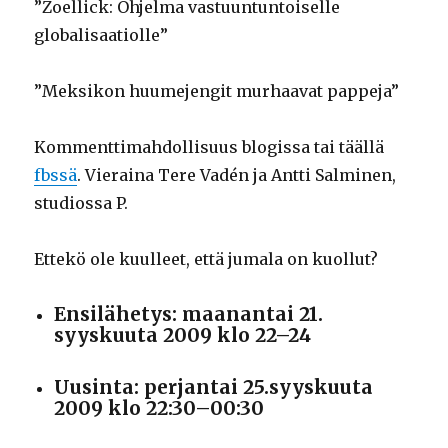
”Zoellick: Ohjelma vastuuntuntoiselle
globalisaatiolle”
”Meksikon huumejengit murhaavat pappeja”
Kommenttimahdollisuus blogissa tai täällä
fbssä
. Vieraina Tere Vadén ja Antti Salminen,
studiossa P.
Ettekö ole kuulleet, että jumala on kuollut?
Ensilähetys: maanantai 21.
syyskuuta 2009 klo 22–24
Uusinta: perjantai 25.syyskuuta
2009 klo 22:30–00:30