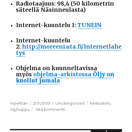
Radiotaajuus: 98,4 (50 kilometrin
säteellä Näsinneulasta)
Internet-kuuntelu 1:
TUNEIN
Internet-kuuntelu
2:
http://moreeni.uta.fi/Internetlahe
tys
Ohjelma on kuunneltavissa
myös
ohjelma-arkistossa
Öljy on
kuollut jumala
Kirjoittaja
mpelttari
Julkaistu
21.9.2009
Kategoriat
Uncategorized
Avainsanat
keskustelu
,
öljyhuippu
Jätä kommentti
artikkeliin
Öljy
on
kuollut