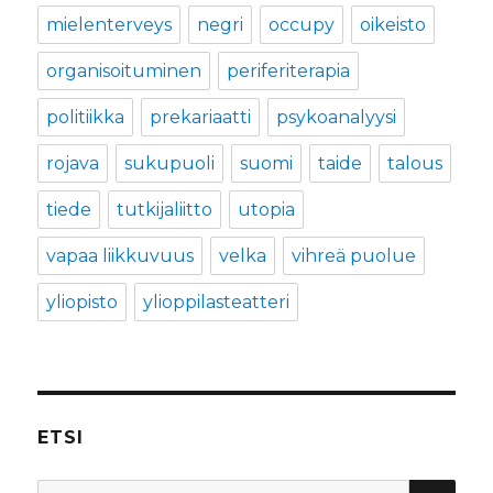
mielenterveys
negri
occupy
oikeisto
organisoituminen
periferiterapia
politiikka
prekariaatti
psykoanalyysi
rojava
sukupuoli
suomi
taide
talous
tiede
tutkijaliitto
utopia
vapaa liikkuvuus
velka
vihreä puolue
yliopisto
ylioppilasteatteri
ETSI
HA