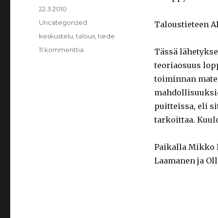
Julkaistu
22.3.2010
Kategoriat
Uncategorized
Taloustieteen A
Avainsanat
keskustelu
,
talous
,
tiede
11 kommenttia
artikkeliin
Tässä lähetykse
Taloustieteen
teoriaosuus lo
ABC
toiminnan mater
2/2:
Taloudellisen
mahdollisuuksien
toiminnan
puitteissa, eli 
materiaalinen
tarkoittaa. Kuul
perusta
Paikalla Mikko P
Laamanen ja Oll