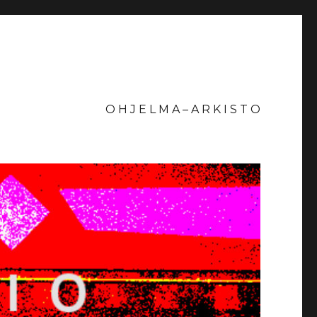
O H J E L M A – A R K I S T O