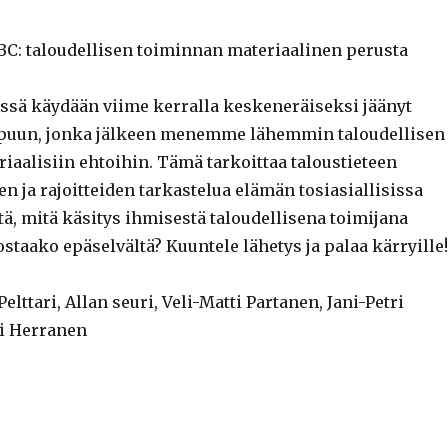
BC: taloudellisen toiminnan materiaalinen perusta
ssä käydään viime kerralla keskeneräiseksi jäänyt
ppuun, jonka jälkeen menemme lähemmin taloudellisen
iaalisiin ehtoihin. Tämä tarkoittaa taloustieteen
 ja rajoitteiden tarkastelua elämän tosiasiallisissa
sitä, mitä käsitys ihmisestä taloudellisena toimijana
ostaako epäselvältä? Kuuntele lähetys ja palaa kärryille!
elttari, Allan seuri, Veli-Matti Partanen, Jani-Petri
i Herranen