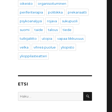
oikeisto
organisoituminen
periferiterapia
politiikka
prekariaatti
psykoanalyysi
rojava
sukupuoli
suomi
taide
talous
tiede
tutkijaliitto
utopia
vapaa liikkuvuus
velka
vihreä puolue
yliopisto
ylioppilasteatteri
ETSI
HAKU
Etsi: