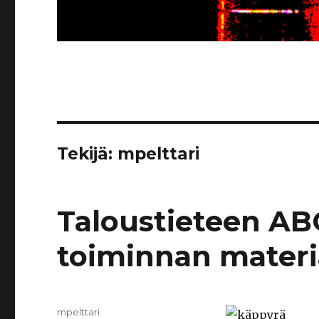
Tekijä:
mpelttari
Taloustieteen ABC
toiminnan materi
Kirjoittaja
mpelttari