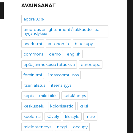
AVAINSANAT
agora 99%
R
V
amorous enlightenment / rakkaudellisia
nyrjähdyksiä
U
anarkismi
autonomia
blockupy
commons
demo
english
epäajanmukaisia totuuksia
eurooppa
feminismi
ilmastonmuutos
itsen alistus
itsenäisyys
kapitalismikritiikki
katulähetys
keskustelu
kolonisaatio
kriisi
kuolema
kävely
lifestyle
marx
mielenterveys
negri
occupy