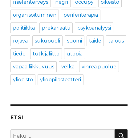
mielenterveys
negri
occupy
oikeisto
organisoituminen
periferiterapia
politiikka
prekariaatti
psykoanalyysi
rojava
sukupuoli
suomi
taide
talous
tiede
tutkijaliitto
utopia
vapaa liikkuvuus
velka
vihreä puolue
yliopisto
ylioppilasteatteri
ETSI
HA
Etsi: