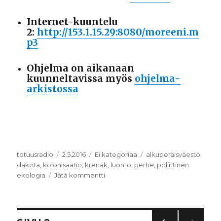
Internet-kuuntelu
2:
http://153.1.15.29:8080/moreeni.m
p3
Ohjelma on aikanaan
kuunneltavissa myös
ohjelma-
arkistossa
Kirjoittaja
totuusradio
Julkaistu
2.5.2016
Kategoriat
Ei kategoriaa
Avainsanat
alkuperäisväestö
,
dakota
,
kolonisaatio
,
krenak
,
luonto
,
perhe
,
poliittinen
ekologia
Jätä kommentti
artikkeliin
”He
ovat
tehneet
vuorista