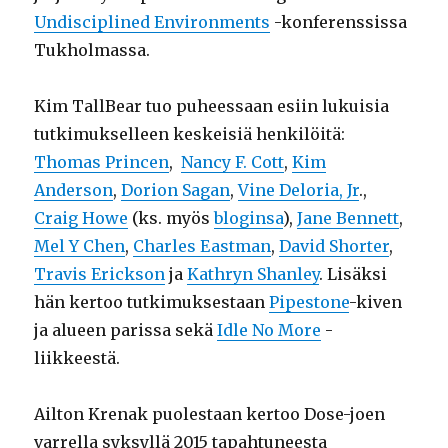
Undisciplined Environments
-konferenssissa
Tukholmassa.
Kim TallBear tuo puheessaan esiin lukuisia
tutkimukselleen keskeisiä henkilöitä:
Thomas Princen
,
Nancy F. Cott
,
Kim
Anderson
,
Dorion Sagan
,
Vine Deloria, Jr
.,
Craig Howe
(ks. myös
bloginsa
)
,
Jane Bennett
,
Mel Y Chen
,
Charles Eastman
,
David Shorter
,
Travis Erickson
ja
Kathryn Shanley
. Lisäksi
hän kertoo tutkimuksestaan
Pipestone
-kiven
ja alueen parissa sekä
Idle No More
-
liikkeestä.
Ailton Krenak puolestaan kertoo Dose-joen
varrella syksyllä 2015 tapahtuneesta