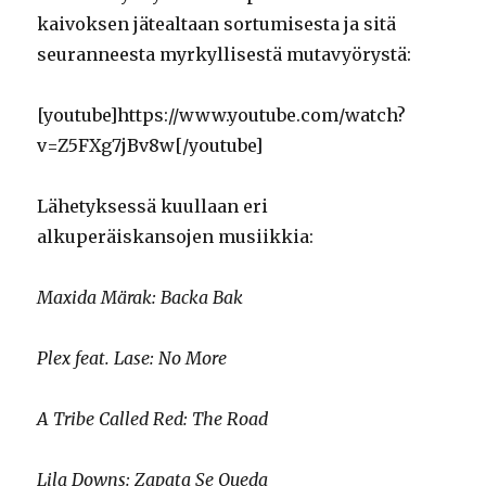
kaivoksen jätealtaan sortumisesta ja sitä
seuranneesta myrkyllisestä mutavyörystä:
[youtube]https://www.youtube.com/watch?
v=Z5FXg7jBv8w[/youtube]
Lähetyksessä kuullaan eri
alkuperäiskansojen musiikkia:
Maxida Märak: Backa Bak
Plex feat. Lase: No More
A Tribe Called Red: The Road
Lila Downs: Zapata Se Queda