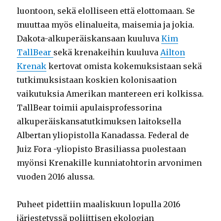
luontoon, sekä elolliseen että elottomaan. Se
muuttaa myös elinalueita, maisemia ja jokia.
Dakota-alkuperäiskansaan kuuluva
Kim
TallBear
sekä krenakeihin kuuluva
Ailton
Krenak
kertovat omista kokemuksistaan sekä
tutkimuksistaan koskien kolonisaation
vaikutuksia Amerikan mantereen eri kolkissa.
TallBear toimii apulaisprofessorina
alkuperäiskansatutkimuksen laitoksella
Albertan yliopistolla Kanadassa. Federal de
Juiz Fora -yliopisto Brasiliassa puolestaan
myönsi Krenakille kunniatohtorin arvonimen
vuoden 2016 alussa.
Puheet pidettiin maaliskuun lopulla 2016
järjestetyssä poliittisen ekologian