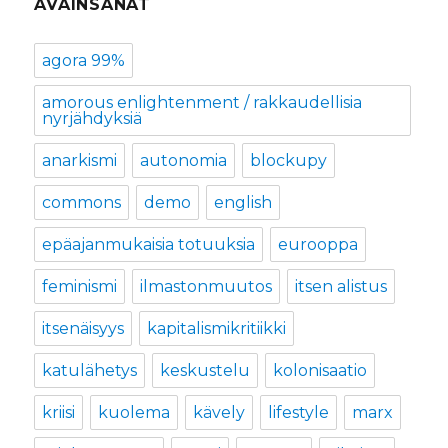
AVAINSANAT
agora 99%
amorous enlightenment / rakkaudellisia
nyrjähdyksiä
anarkismi
autonomia
blockupy
commons
demo
english
epäajanmukaisia totuuksia
eurooppa
feminismi
ilmastonmuutos
itsen alistus
itsenäisyys
kapitalismikritiikki
katulähetys
keskustelu
kolonisaatio
kriisi
kuolema
kävely
lifestyle
marx