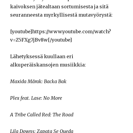
kaivoksen jätealtaan sortumisesta ja sitä
seuranneesta myrkyllisestä mutavyörystä:
[youtube]https://www.youtube.com/watch?
v=Z5FXg7jBv8w[/youtube]
Lähetyksessä kuullaan eri
alkuperäiskansojen musiikkia:
Maxida Märak: Backa Bak
Plex feat. Lase: No More
A Tribe Called Red: The Road
Lila Downs: Zapata Se Queda