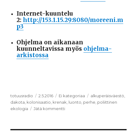
Internet-kuuntelu
2:
http://153.1.15.29:8080/moreeni.m
p3
Ohjelma on aikanaan
kuunneltavissa myös
ohjelma-
arkistossa
Kirjoittaja
totuusradio
Julkaistu
2.5.2016
Kategoriat
Ei kategoriaa
Avainsanat
alkuperäisväestö
,
dakota
,
kolonisaatio
,
krenak
,
luonto
,
perhe
,
poliittinen
ekologia
Jätä kommentti
artikkeliin
”He
ovat
tehneet
vuorista