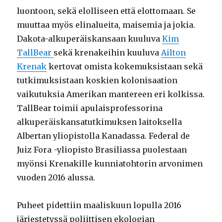
luontoon, sekä elolliseen että elottomaan. Se
muuttaa myös elinalueita, maisemia ja jokia.
Dakota-alkuperäiskansaan kuuluva
Kim
TallBear
sekä krenakeihin kuuluva
Ailton
Krenak
kertovat omista kokemuksistaan sekä
tutkimuksistaan koskien kolonisaation
vaikutuksia Amerikan mantereen eri kolkissa.
TallBear toimii apulaisprofessorina
alkuperäiskansatutkimuksen laitoksella
Albertan yliopistolla Kanadassa. Federal de
Juiz Fora -yliopisto Brasiliassa puolestaan
myönsi Krenakille kunniatohtorin arvonimen
vuoden 2016 alussa.
Puheet pidettiin maaliskuun lopulla 2016
järjestetyssä poliittisen ekologian