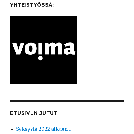
litteitä”
YHTEISTYÖSSÄ:
–
Kolonisaation
jäljet
ETUSIVUN JUTUT
Syksystä 2022 alkaen…