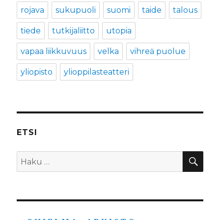
rojava
sukupuoli
suomi
taide
talous
tiede
tutkijaliitto
utopia
vapaa liikkuvuus
velka
vihreä puolue
yliopisto
ylioppilasteatteri
ETSI
HA
Etsi: