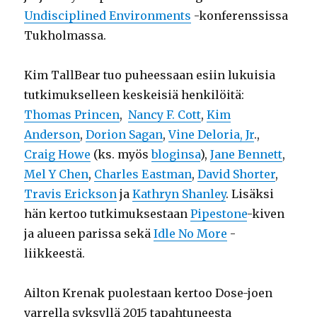
Undisciplined Environments
-konferenssissa
Tukholmassa.
Kim TallBear tuo puheessaan esiin lukuisia
tutkimukselleen keskeisiä henkilöitä:
Thomas Princen
,
Nancy F. Cott
,
Kim
Anderson
,
Dorion Sagan
,
Vine Deloria, Jr
.,
Craig Howe
(ks. myös
bloginsa
)
,
Jane Bennett
,
Mel Y Chen
,
Charles Eastman
,
David Shorter
,
Travis Erickson
ja
Kathryn Shanley
. Lisäksi
hän kertoo tutkimuksestaan
Pipestone
-kiven
ja alueen parissa sekä
Idle No More
-
liikkeestä.
Ailton Krenak puolestaan kertoo Dose-joen
varrella syksyllä 2015 tapahtuneesta