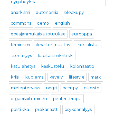
nyrjähdyksiä
anarkismi
autonomia
blockupy
commons
demo
english
epäajanmukaisia totuuksia
eurooppa
feminismi
ilmastonmuutos
itsen alistus
itsenäisyys
kapitalismikritiikki
katulähetys
keskustelu
kolonisaatio
kriisi
kuolema
kävely
lifestyle
marx
mielenterveys
negri
occupy
oikeisto
organisoituminen
periferiterapia
politiikka
prekariaatti
psykoanalyysi