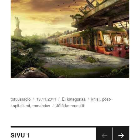
Kirjoittaja
totuusradio
Julkaistu
13.11.2011
Kategoriat
Ei kategoriaa
Avainsanat
kriisi
,
post-
kapitalismi
,
romahdus
Jätä kommentti
artikkeliin
Maailmanloppuradio
–
seurassanne
Artikkelien
loppuun
SIVU
1
saakka