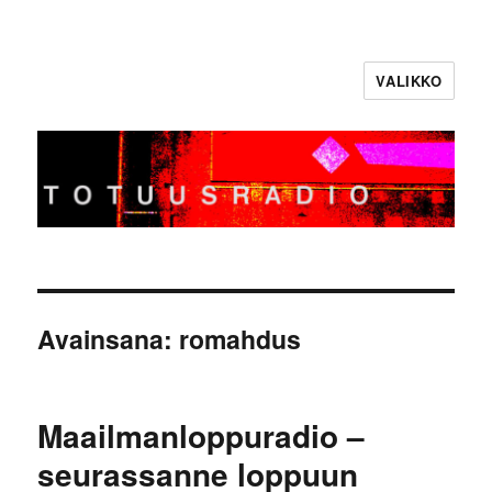
VALIKKO
Totuusradio
Avainsana:
romahdus
Maailmanloppuradio –
seurassanne loppuun