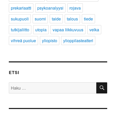
prekariaatti
psykoanalyysi
rojava
sukupuoli
suomi
taide
talous
tiede
tutkijaliitto
utopia
vapaa liikkuvuus
velka
vihreä puolue
yliopisto
ylioppilasteatteri
ETSI
HA
Etsi: