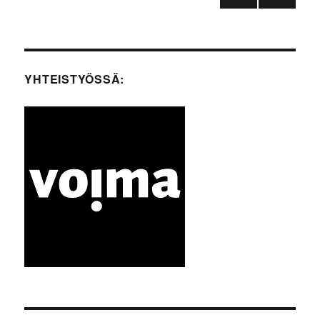
SEU
selaus
RAA
VA
SIVU
YHTEISTYÖSSÄ: