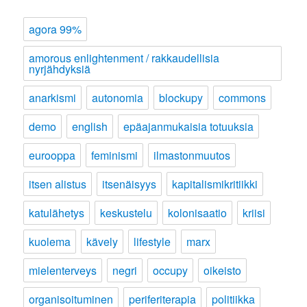
agora 99%
amorous enlightenment / rakkaudellisia
nyrjähdyksiä
anarkismi
autonomia
blockupy
commons
demo
english
epäajanmukaisia totuuksia
eurooppa
feminismi
ilmastonmuutos
itsen alistus
itsenäisyys
kapitalismikritiikki
katulähetys
keskustelu
kolonisaatio
kriisi
kuolema
kävely
lifestyle
marx
mielenterveys
negri
occupy
oikeisto
organisoituminen
periferiterapia
politiikka