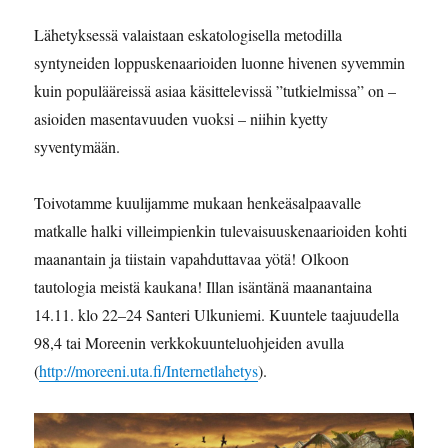
Lähetyksessä valaistaan eskatologisella metodilla
syntyneiden loppuskenaarioiden luonne hivenen syvemmin
kuin populääreissä asiaa käsittelevissä ”tutkielmissa” on –
asioiden masentavuuden vuoksi – niihin kyetty
syventymään.
Toivotamme kuulijamme mukaan henkeäsalpaavalle
matkalle halki villeimpienkin tulevaisuuskenaarioiden kohti
maanantain ja tiistain vapahduttavaa yötä! Olkoon
tautologia meistä kaukana! Illan isäntänä maanantaina
14.11. klo 22–24 Santeri Ulkuniemi. Kuuntele taajuudella
98,4 tai Moreenin verkkokuunteluohjeiden avulla
(
http://moreeni.uta.fi/Internetlahetys
).