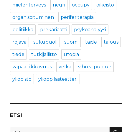
mielenterveys
negri
occupy
oikeisto
organisoituminen
periferiterapia
politiikka
prekariaatti
psykoanalyysi
rojava
sukupuoli
suomi
taide
talous
tiede
tutkijaliitto
utopia
vapaa liikkuvuus
velka
vihreä puolue
yliopisto
ylioppilasteatteri
ETSI
HA
Etsi: