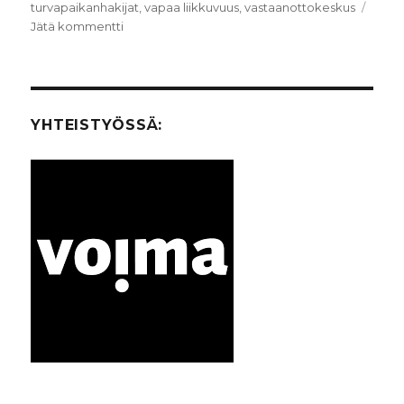
turvapaikanhakijat
,
vapaa liikkuvuus
,
vastaanottokeskus
Jätä kommentti
artikkeliin
Siirtolaisten
liike
ja
elämä
–
YHTEISTYÖSSÄ:
Migrants’
movement
and
life