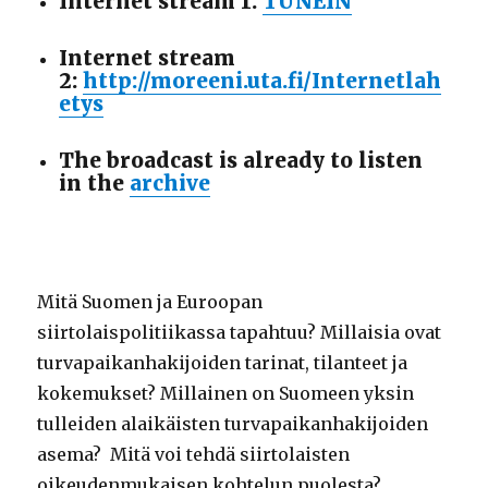
Internet stream 1:
TUNEIN
Internet stream
2:
http://moreeni.uta.fi/Internetlah
etys
The broadcast is already to listen
in the
archive
Mitä Suomen ja Euroopan
siirtolaispolitiikassa tapahtuu? Millaisia ovat
turvapaikanhakijoiden tarinat, tilanteet ja
kokemukset? Millainen on Suomeen yksin
tulleiden alaikäisten turvapaikanhakijoiden
asema? Mitä voi tehdä siirtolaisten
oikeudenmukaisen kohtelun puolesta?