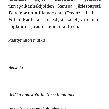
turvapaikanhakijoiden kanssa järjestetystä
Talvifoorumin illanvietosta (Feodor – laulu ja
Milka Hanhela – säestys). Lähetys on osin
englannin- ja osin suomenkielinen.
Päättymätön matka
Helsinki
Herään ilmastointilaitteen huminaan,
sulkeutuvien ovien kolahduksiin,