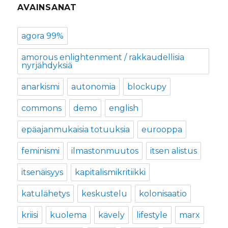
AVAINSANAT
agora 99%
amorous enlightenment / rakkaudellisia
nyrjähdyksiä
anarkismi
autonomia
blockupy
commons
demo
english
epäajanmukaisia totuuksia
eurooppa
feminismi
ilmastonmuutos
itsen alistus
itsenäisyys
kapitalismikritiikki
katulähetys
keskustelu
kolonisaatio
kriisi
kuolema
kävely
lifestyle
marx