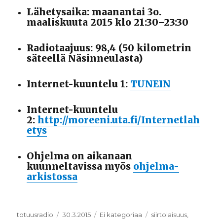
Lähetysaika: maanantai 3o.
maaliskuuta 2015 klo 21:30–23:30
Radiotaajuus: 98,4 (50 kilometrin
säteellä Näsinneulasta)
Internet-kuuntelu 1:
TUNEIN
Internet-kuuntelu
2:
http://moreeni.uta.fi/Internetlah
etys
Ohjelma on aikanaan
kuunneltavissa myös
ohjelma-
arkistossa
Kirjoittaja
totuusradio
Julkaistu
30.3.2015
Kategoriat
Ei kategoriaa
Avainsanat
siirtolaisuus
,