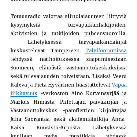
Totuusradio valottaa siirtolaisuuteen liittyviä
kysymyksiä turvapaikanhakijoiden,
aktivistien ja tutkijoiden puheenvuoroilla.
Lähetyksessä turvapaikanhakijat
keskustelevat Tampereen
Talvifoorumissa
tehdyssä nauhoituksessa saapumisestaan
Suomeen, elämästä vastaanottokeskuksissa
sekä tulevaisuuden toiveistaan. Lisäksi Veera
Kaleva ja Pieta Hyvärinen haastattelevat
Vapaa
liikkuvuus
-verkoston Aino Korvensyrjää ja
Markus Himasta, Piilottajan päiväkirjan ja
Vastaanottokeskus -pamflettien kirjoittajaa
Juha Suorantaa sekä akatemiatutkija Anna-
Kaisa Kuusisto-Arposta. Lähetyksessä
kuullaan myös musiikkia yhdessä