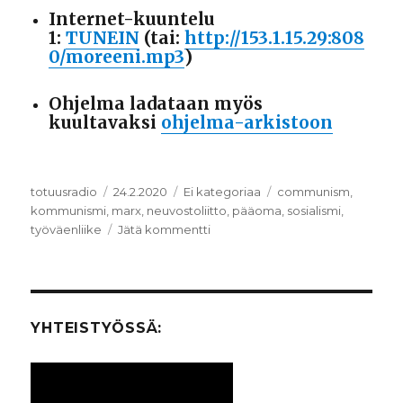
Internet-kuuntelu
1:
TUNEIN
(tai:
http://153.1.15.29:808
0/moreeni.mp3
)
Ohjelma ladataan myös
kuultavaksi
ohjelma-arkistoon
Kirjoittaja
totuusradio
Julkaistu
24.2.2020
Kategoriat
Ei kategoriaa
Avainsanat
communism
,
kommunismi
,
marx
,
neuvostoliitto
,
pääoma
,
sosialismi
,
työväenliike
Jätä kommentti
artikkeliin
Kommunismi
YHTEISTYÖSSÄ: