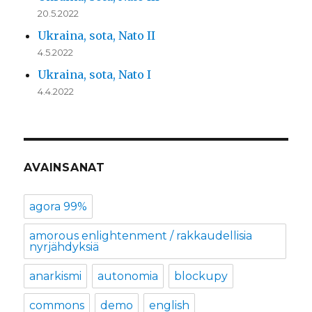
20.5.2022
Ukraina, sota, Nato II
4.5.2022
Ukraina, sota, Nato I
4.4.2022
AVAINSANAT
agora 99%
amorous enlightenment / rakkaudellisia
nyrjähdyksiä
anarkismi
autonomia
blockupy
commons
demo
english