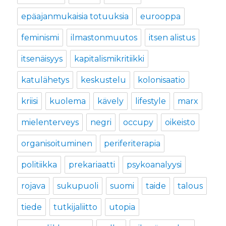
epäajanmukaisia totuuksia
eurooppa
feminismi
ilmastonmuutos
itsen alistus
itsenäisyys
kapitalismikritiikki
katulähetys
keskustelu
kolonisaatio
kriisi
kuolema
kävely
lifestyle
marx
mielenterveys
negri
occupy
oikeisto
organisoituminen
periferiterapia
politiikka
prekariaatti
psykoanalyysi
rojava
sukupuoli
suomi
taide
talous
tiede
tutkijaliitto
utopia