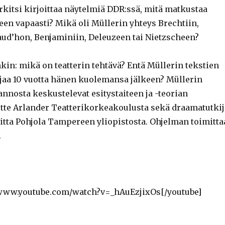
rkitsi kirjoittaa näytelmiä DDR:ssä, mitä matkustaa
een vapaasti? Mikä oli Müllerin yhteys Brechtiin,
aud’hon, Benjaminiin, Deleuzeen tai Nietzscheen?
nkin: mikä on teatterin tehtävä? Entä Müllerin tekstien
ajaa 10 vuotta hänen kuolemansa jälkeen? Müllerin
annosta keskustelevat esitystaiteen ja -teorian
tte Arlander Teatterikorkeakoulusta sekä draamatutkij
iitta Pohjola Tampereen yliopistosta. Ohjelman toimitta
.
/www.youtube.com/watch?v=_hAuEzjixOs[/youtube]