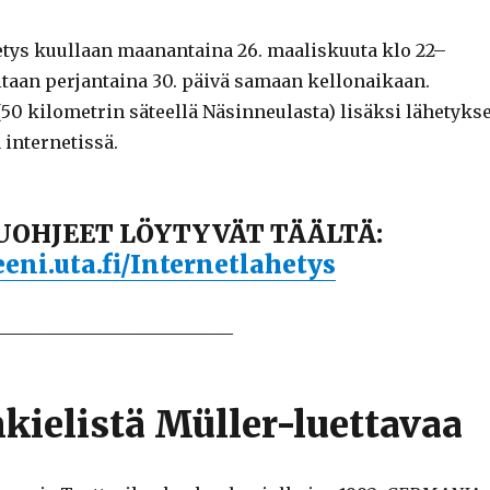
etys kuullaan maanantaina 26. maaliskuuta klo 22–
itaan perjantaina 30. päivä samaan kellonaikaan.
50 kilometrin säteellä Näsinneulasta) lisäksi lähetykse
 internetissä.
OHJEET LÖYTYVÄT TÄÄLTÄ:
eni.uta.fi/Internetlahetys
___________________________
ielistä Müller-luettavaa