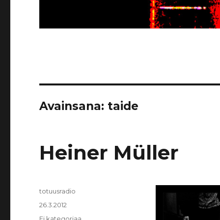
Avainsana:
taide
Heiner Müller
Kirjoittaja
totuusradio
Julkaistu
26.3.2012
Kategoriat
Ei kategoriaa