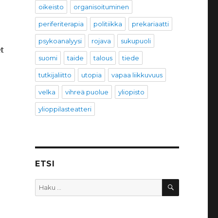
oikeisto
organisoituminen
periferiterapia
politiikka
prekariaatti
psykoanalyysi
rojava
sukupuoli
t
suomi
taide
talous
tiede
tutkijaliitto
utopia
vapaa liikkuvuus
velka
vihreä puolue
yliopisto
ylioppilasteatteri
ETSI
HAKU
Etsi: