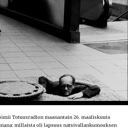
oimii Totuusradion maanantain 26. maaliskuuta
mana: millaista oli lapsuus natsivallankumouksen