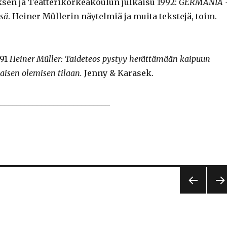
en ja Teatterikorkeakoulun julkaisu 1992:
GERMANIA 
ssä
. Heiner Müllerin näytelmiä ja muita tekstejä, toim.
991
Heiner Müller: Taideteos pystyy herättämään kaipuun
isen olemisen tilaan.
Jenny & Karasek.
___________________________
EDEL
SEU
LINE
AA
N
A