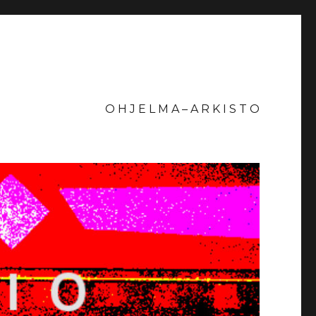
O H J E L M A – A R K I S T O