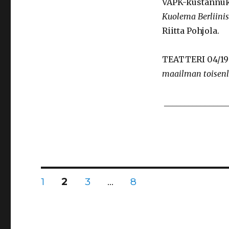
VAPK-kustannuks
Kuolema Berliini
Riitta Pohjola.
TEATTERI 04/1
maailman toisenla
________________
Artikkelien
SIVU
1
SIVU
2
SIVU
3
…
SIVU
8
selaus