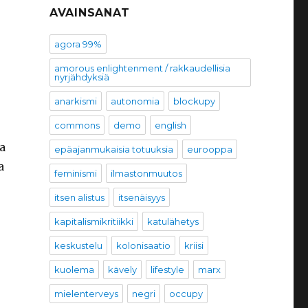
AVAINSANAT
agora 99%
amorous enlightenment / rakkaudellisia
nyrjähdyksiä
anarkismi
autonomia
blockupy
commons
demo
english
a
epäajanmukaisia totuuksia
eurooppa
a
feminismi
ilmastonmuutos
itsen alistus
itsenäisyys
kapitalismikritiikki
katulähetys
keskustelu
kolonisaatio
kriisi
kuolema
kävely
lifestyle
marx
mielenterveys
negri
occupy