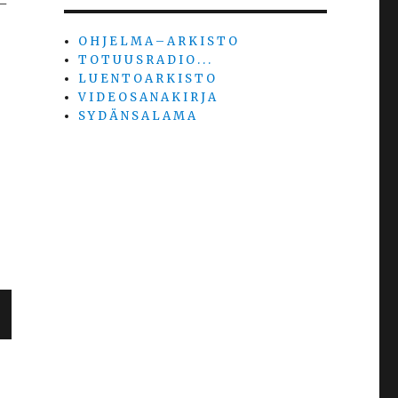
–
O H J E L M A – A R K I S T O
T O T U U S R A D I O . . .
L U E N T O A R K I S T O
V I D E O S A N A K I R J A
S Y D Ä N S A L A M A
R
V