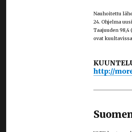
Nauhoitettu läh
24. Ohjelma uus
Taajuuden 98,4 (
ovat kuultavissa
KUUNTELU
http://more
________________
Suomenk