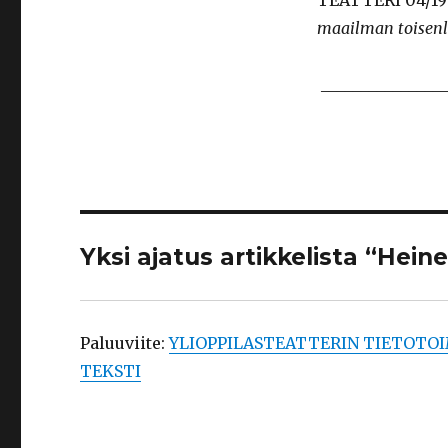
TEATTERI 04/1
maailman toisenla
________________
Yksi ajatus artikkelista “Hein
Paluuviite:
YLIOPPILASTEATTERIN TIETOTOIMI
TEKSTI