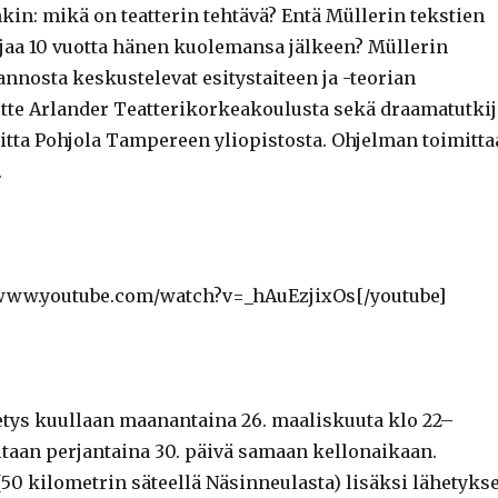
nkin: mikä on teatterin tehtävä? Entä Müllerin tekstien
ajaa 10 vuotta hänen kuolemansa jälkeen? Müllerin
annosta keskustelevat esitystaiteen ja -teorian
tte Arlander Teatterikorkeakoulusta sekä draamatutkij
iitta Pohjola Tampereen yliopistosta. Ohjelman toimitta
.
/www.youtube.com/watch?v=_hAuEzjixOs[/youtube]
etys kuullaan maanantaina 26. maaliskuuta klo 22–
itaan perjantaina 30. päivä samaan kellonaikaan.
50 kilometrin säteellä Näsinneulasta) lisäksi lähetykse