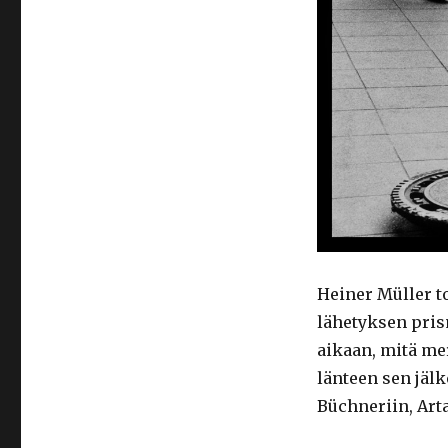
Heiner Müller t
lähetyksen pris
aikaan, mitä me
länteen sen jälk
Büchneriin, Art