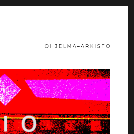
O H J E L M A – A R K I S T O