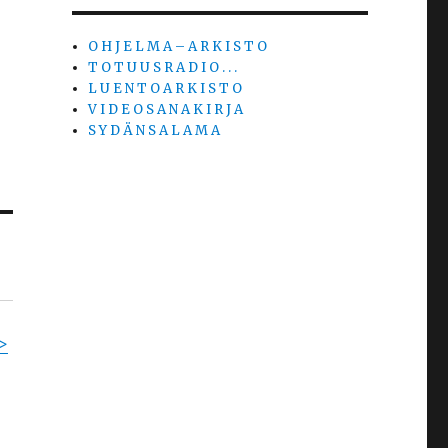
O H J E L M A – A R K I S T O
T O T U U S R A D I O . . .
L U E N T O A R K I S T O
V I D E O S A N A K I R J A
S Y D Ä N S A L A M A
>