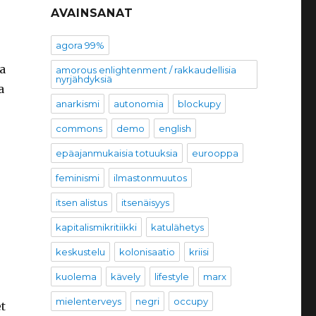
AVAINSANAT
agora 99%
a
amorous enlightenment / rakkaudellisia
nyrjähdyksiä
a
anarkismi
autonomia
blockupy
commons
demo
english
epäajanmukaisia totuuksia
eurooppa
feminismi
ilmastonmuutos
itsen alistus
itsenäisyys
kapitalismikritiikki
katulähetys
keskustelu
kolonisaatio
kriisi
kuolema
kävely
lifestyle
marx
mielenterveys
negri
occupy
t