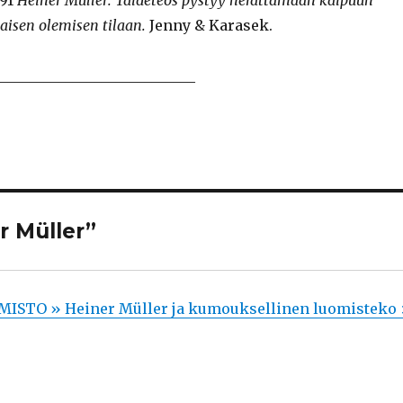
991
Heiner Müller: Taideteos pystyy herättämään kaipuun
isen olemisen tilaan.
Jenny & Karasek.
___________________________
er Müller”
STO » Heiner Müller ja kumouksellinen luomisteko 