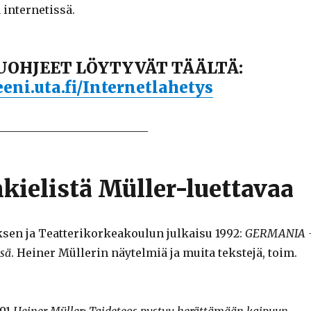
 internetissä.
OHJEET LÖYTYVÄT TÄÄLTÄ:
eni.uta.fi/Internetlahetys
___________________________
ielistä Müller-luettavaa
en ja Teatterikorkeakoulun julkaisu 1992:
GERMANIA 
ssä
. Heiner Müllerin näytelmiä ja muita tekstejä, toim.