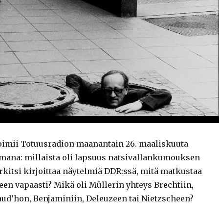
oimii Totuusradion maanantain 26. maaliskuuta
mana: millaista oli lapsuus natsivallankumouksen
rkitsi kirjoittaa näytelmiä DDR:ssä, mitä matkustaa
een vapaasti? Mikä oli Müllerin yhteys Brechtiin,
aud’hon, Benjaminiin, Deleuzeen tai Nietzscheen?