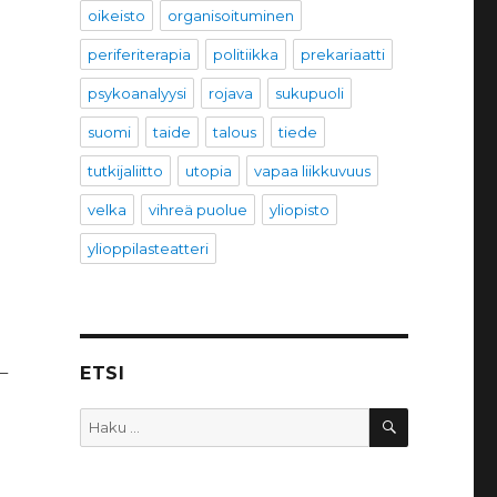
oikeisto
organisoituminen
periferiterapia
politiikka
prekariaatti
psykoanalyysi
rojava
sukupuoli
suomi
taide
talous
tiede
tutkijaliitto
utopia
vapaa liikkuvuus
velka
vihreä puolue
yliopisto
ylioppilasteatteri
–
ETSI
HAKU
Etsi: