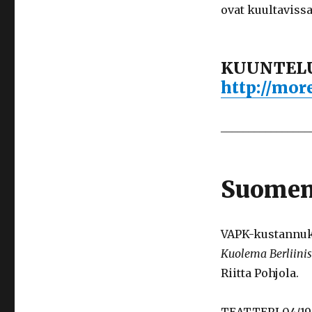
ovat kuultavissa
KUUNTELU
http://more
________________
Suomenk
VAPK-kustannuks
Kuolema Berliini
Riitta Pohjola.