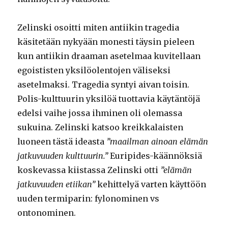
Zelinski osoitti miten antiikin tragedia
käsitetään nykyään monesti täysin pieleen
kun antiikin draaman asetelmaa kuvitellaan
egoististen yksilöolentojen väliseksi
asetelmaksi. Tragedia syntyi aivan toisin.
Polis-kulttuurin yksilöä tuottavia käytäntöjä
edelsi vaihe jossa ihminen oli olemassa
sukuina. Zelinski katsoo kreikkalaisten
luoneen tästä ideasta
”maailman ainoan elämän
jatkuvuuden kulttuurin.”
Euripides-käännöksiä
koskevassa kiistassa Zelinski otti
”elämän
jatkuvuuden etiikan”
kehittelyä varten käyttöön
uuden termiparin: fylonominen vs
ontonominen.