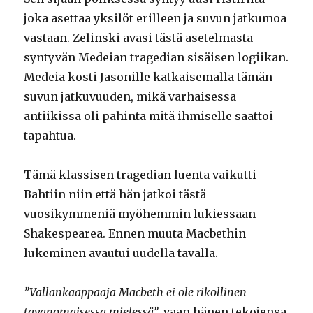
joka asettaa yksilöt erilleen ja suvun jatkumoa
vastaan. Zelinski avasi tästä asetelmasta
syntyvän Medeian tragedian sisäisen logiikan.
Medeia kosti Jasonille katkaisemalla tämän
suvun jatkuvuuden, mikä varhaisessa
antiikissa oli pahinta mitä ihmiselle saattoi
tapahtua.
Tämä klassisen tragedian luenta vaikutti
Bahtiin niin että hän jatkoi tästä
vuosikymmeniä myöhemmin lukiessaan
Shakespearea. Ennen muuta Macbethin
lukeminen avautui uudella tavalla.
”Vallankaappaaja Macbeth ei ole rikollinen
tavanomaisessa mielessä”
, vaan hänen tekojensa