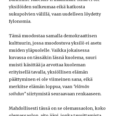
yksilöiden sulkeumaa eikä katkosta
sukupolvien välillä, vaan uudelleen löydetty
fylonomia.
Tämä muodostaa samalla demokraattisen
kulttuurin, jossa muodostuva yksilö ei asetu
muiden yläpuolelle. Vaikka jokaisessa
kuvassa on tässäkin läsnä kuolema, suuri
muisti käsittää ja arvottaa kuoleman
erityisellä tavalla, yksiöllisen elämän
päättyminen ei ole viimeinen sana, eikä
merkitse elämän loppua, vaan
”elämän
soihdun”
siirtymistä seuraavaan renkaaseen.
Mahdollisesti tässä on se olemassaolon, koko
olemassaolon, aito ääni, jonka tavoittamista