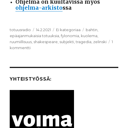
Ohjelma on kuultavissa myös
ohjelma-arkisto
ssa
Kirjoittaja
totuusradio
Julkaistu
14.2.2021
Kategoriat
Ei kategoriaa
Avainsanat
bahtin
,
epäajanmukaisia totuuksia
,
fylonomia
,
kuolema
,
ruumiillisuus
,
shakespeare
,
subjekti
,
tragedia
,
zelinski
1
kommentti
artikkeliin
Epäajanmukaisia
totuuksia:
”Tragedia
ei
voi
YHTEISTYÖSSÄ:
olla
viimeinen
sana”