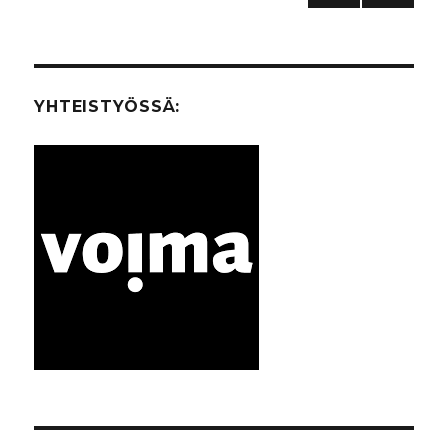
EDEL
selaus
LINE
N
SIVU
YHTEISTYÖSSÄ: