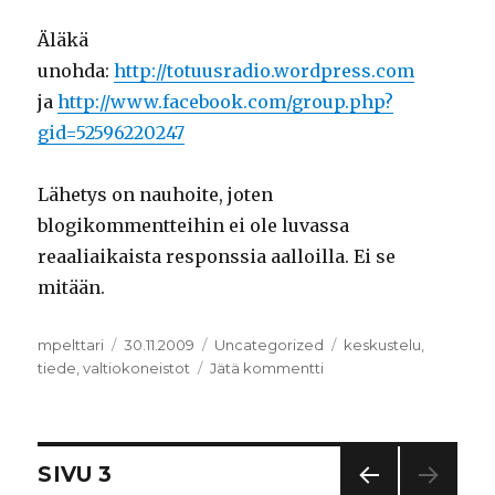
Äläkä
unohda:
http://totuusradio.wordpress.com
ja
http://www.facebook.com/group.php?
gid=52596220247
Lähetys on nauhoite, joten
blogikommentteihin ei ole luvassa
reaaliaikaista responssia aalloilla. Ei se
mitään.
Kirjoittaja
mpelttari
Julkaistu
30.11.2009
Kategoriat
Uncategorized
Avainsanat
keskustelu
,
tiede
,
valtiokoneistot
Jätä kommentti
artikkeliin
Yliopistolaki
revisited
Artikkelien
SIVU
3