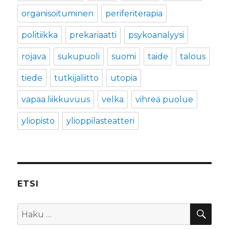
organisoituminen
periferiterapia
politiikka
prekariaatti
psykoanalyysi
rojava
sukupuoli
suomi
taide
talous
tiede
tutkijaliitto
utopia
vapaa liikkuvuus
velka
vihreä puolue
yliopisto
ylioppilasteatteri
ETSI
HA
Etsi: