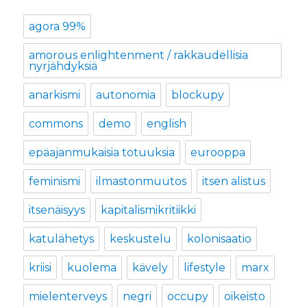
agora 99%
amorous enlightenment / rakkaudellisia
nyrjähdyksiä
anarkismi
autonomia
blockupy
commons
demo
english
epäajanmukaisia totuuksia
eurooppa
feminismi
ilmastonmuutos
itsen alistus
itsenäisyys
kapitalismikritiikki
katulähetys
keskustelu
kolonisaatio
kriisi
kuolema
kävely
lifestyle
marx
mielenterveys
negri
occupy
oikeisto