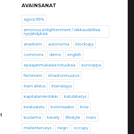
AVAINSANAT
agora 99%
amorous enlightenment / rakkaudellisia
nyrjähdyksiä
anarkismi
autonomia
blockupy
commons
demo
english
epäajanmukaisia totuuksia
eurooppa
feminismi
ilmastonmuutos
itsen alistus
itsenäisyys
kapitalismikritiikki
katulähetys
keskustelu
kolonisaatio
kriisi
t
kuolema
kävely
lifestyle
marx
mielenterveys
negri
occupy