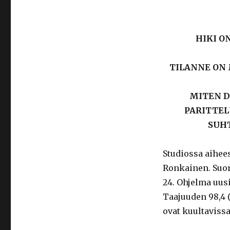
HIKI O
TILANNE ON 
MITEN D
PARITTEL
SUHT
Studiossa aihee
Ronkainen. Suor
24. Ohjelma uus
Taajuuden 98,4 (
ovat kuultavissa