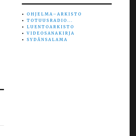
O H J E L M A – A R K I S T O
T O T U U S R A D I O . . .
L U E N T O A R K I S T O
V I D E O S A N A K I R J A
S Y D Ä N S A L A M A