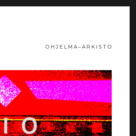
O H J E L M A – A R K I S T O