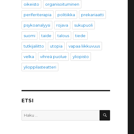
oikeisto
organisoituminen
periferiterapia
politiikka
prekariaatti
psykoanalyysi
rojava
sukupuoli
suomi
taide
talous
tiede
tutkijaliitto
utopia
vapaa liikkuvuus
velka
vihreä puolue
yliopisto
ylioppilasteatteri
ETSI
HAKU
Etsi: