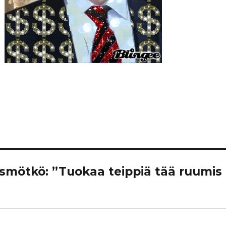
ousmötkö: ”Tuokaa teippiä tää ruumis