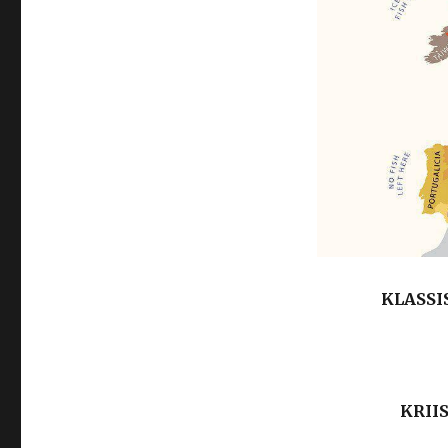
KLASSI
KRII