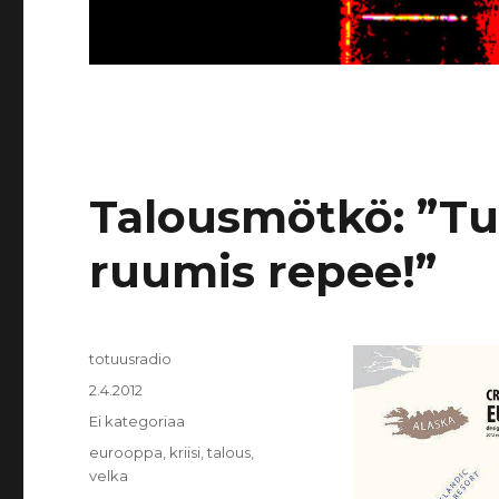
Talousmötkö: ”Tu
ruumis repee!”
Kirjoittaja
totuusradio
Julkaistu
2.4.2012
Kategoriat
Ei kategoriaa
Avainsanat
eurooppa
,
kriisi
,
talous
,
velka