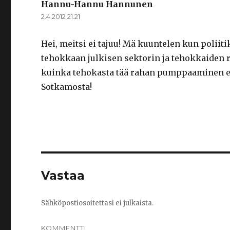
Hannu-Hannu Hannunen
sanoo:
2.4.2012 21.21
Hei, meitsi ei tajuu! Mä kuuntelen kun polii
tehokkaan julkisen sektorin ja tehokkaiden 
kuinka tehokasta tää rahan pumppaaminen eu
Sotkamosta!
Vastaa
Sähköpostiosoitettasi ei julkaista.
KOMMENTTI