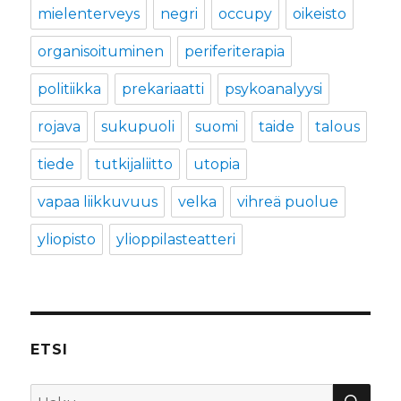
mielenterveys
negri
occupy
oikeisto
organisoituminen
periferiterapia
politiikka
prekariaatti
psykoanalyysi
rojava
sukupuoli
suomi
taide
talous
tiede
tutkijaliitto
utopia
vapaa liikkuvuus
velka
vihreä puolue
yliopisto
ylioppilasteatteri
ETSI
HA
Etsi: