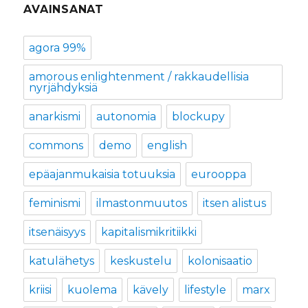
AVAINSANAT
agora 99%
amorous enlightenment / rakkaudellisia
nyrjähdyksiä
anarkismi
autonomia
blockupy
commons
demo
english
epäajanmukaisia totuuksia
eurooppa
feminismi
ilmastonmuutos
itsen alistus
itsenäisyys
kapitalismikritiikki
katulähetys
keskustelu
kolonisaatio
kriisi
kuolema
kävely
lifestyle
marx