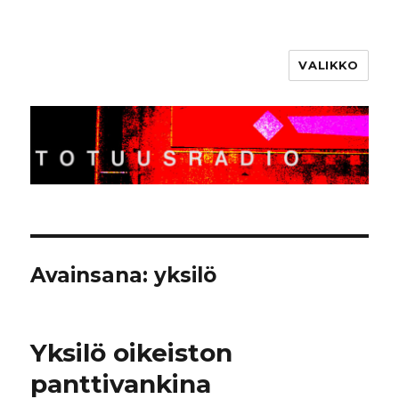
VALIKKO
Totuusradio
Avainsana:
yksilö
Yksilö oikeiston
panttivankina