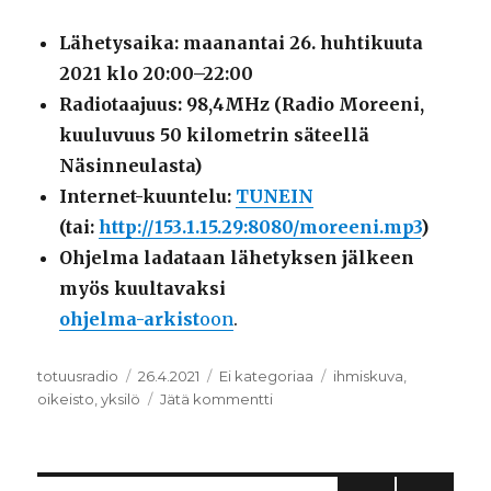
Lähetysaika: maanantai 26. huhtikuuta
2021 klo 20:00–22:00
Radiotaajuus: 98,4MHz (Radio Moreeni,
kuuluvuus 50 kilometrin säteellä
Näsinneulasta)
Internet-kuuntelu:
TUNEIN
(tai:
http://153.1.15.29:8080/moreeni.mp3
)
Ohjelma ladataan lähetyksen jälkeen
myös kuultavaksi
ohjelma-
arkist
oon
.
Kirjoittaja
totuusradio
Julkaistu
26.4.2021
Kategoriat
Ei kategoriaa
Avainsanat
ihmiskuva
,
oikeisto
,
yksilö
Jätä kommentti
artikkeliin
Yksilö
oikeiston
panttivankina