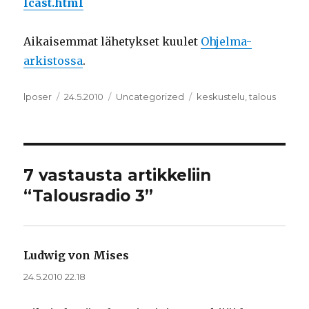
lcast.html
Aikaisemmat lähetykset kuulet
Ohjelma-
arkistossa
.
Kirjoittaja
lposer
Julkaistu
24.5.2010
Kategoriat
Uncategorized
Avainsanat
keskustelu
,
talous
7 vastausta artikkeliin
“Talousradio 3”
Ludwig von Mises
sanoo:
24.5.2010 22.18