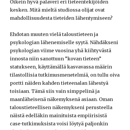
Oikein hyvä palaveri eri tieteentekijöiden
kesken. Mitä mieltä studiossa olijat ovat
mahdollisuudesta tieteiden lähentymiseen?
Ehdotan muuten vielä taloustieteen ja
psykologian lähenemiselle syytä. Nähdäkseni
psykologian viime vuosina yhä kiihtyvästä
innosta niin sanottuun ”kovan tieteen”
statukseen, käyttämällä kasvavassa määrin
tilastollisia tutkimusmenetelmiä, on tullu oiva
portti näiden kahden tieteenalan lähestyä
toisiaan. Tämä siis vain simppelinä ja
maanläheisenä näkemyksenä asiaan. Oman
taloustieteellisen näkemykseni perusteella
näistä edelläkin mainituista empiirisistä
case-tutkimuksista voisi löytyä paljonkin