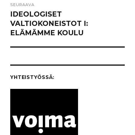
SEURAAVA
IDEOLOGISET
Seuraava
VALTIOKONEISTOT I:
artikkeli:
ELÄMÄMME KOULU
YHTEISTYÖSSÄ: