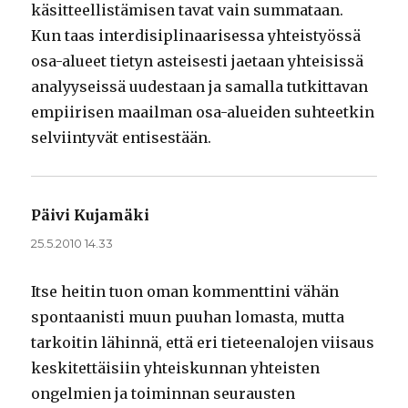
käsitteellistämisen tavat vain summataan.
Kun taas interdisiplinaarisessa yhteistyössä
osa-alueet tietyn asteisesti jaetaan yhteisissä
analyyseissä uudestaan ja samalla tutkittavan
empiirisen maailman osa-alueiden suhteetkin
selviintyvät entisestään.
Päivi Kujamäki
sanoo:
25.5.2010 14.33
Itse heitin tuon oman kommenttini vähän
spontaanisti muun puuhan lomasta, mutta
tarkoitin lähinnä, että eri tieteenalojen viisaus
keskitettäisiin yhteiskunnan yhteisten
ongelmien ja toiminnan seurausten