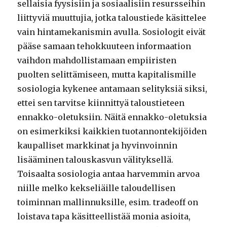
sellaisia fyysisiin ja sosiaalisiin resursseihin
liittyviä muuttujia, jotka taloustiede käsittelee
vain hintamekanismin avulla. Sosiologit eivät
pääse samaan tehokkuuteen informaation
vaihdon mahdollistamaan empiiristen
puolten selittämiseen, mutta kapitalismille
sosiologia kykenee antamaan selityksiä siksi,
ettei sen tarvitse kiinnittyä taloustieteen
ennakko-oletuksiin. Näitä ennakko-oletuksia
on esimerkiksi kaikkien tuotannontekijöiden
kaupalliset markkinat ja hyvinvoinnin
lisääminen talouskasvun välityksellä.
Toisaalta sosiologia antaa harvemmin arvoa
niille melko kekseliäille taloudellisen
toiminnan mallinnuksille, esim. tradeoff on
loistava tapa käsitteellistää monia asioita,