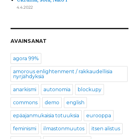
4.4.2022
AVAINSANAT
agora 99%
amorous enlightenment / rakkaudellisia
nyrjähdyksiä
anarkismi
autonomia
blockupy
commons
demo
english
epäajanmukaisia totuuksia
eurooppa
feminismi
ilmastonmuutos
itsen alistus