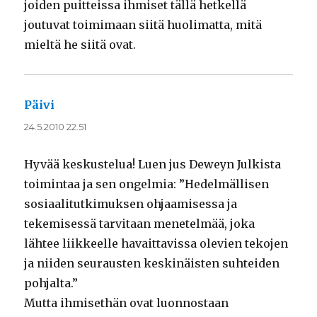
joiden puitteissa ihmiset tällä hetkellä
joutuvat toimimaan siitä huolimatta, mitä
mieltä he siitä ovat.
Päivi
sanoo:
24.5.2010 22.51
Hyvää keskustelua! Luen jus Deweyn Julkista
toimintaa ja sen ongelmia: ”Hedelmällisen
sosiaalitutkimuksen ohjaamisessa ja
tekemisessä tarvitaan menetelmää, joka
lähtee liikkeelle havaittavissa olevien tekojen
ja niiden seurausten keskinäisten suhteiden
pohjalta.”
Mutta ihmisethän ovat luonnostaan