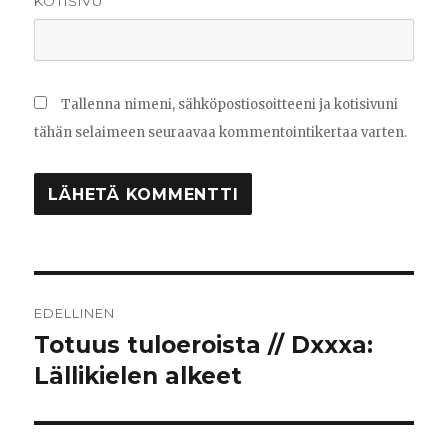
KOTISIVU
Tallenna nimeni, sähköpostiosoitteeni ja kotisivuni
tähän selaimeen seuraavaa kommentointikertaa varten.
Artikkelien
EDELLINEN
selaus
Totuus tuloeroista // Dxxxa:
Edellinen
Lällikielen alkeet
artikkeli: