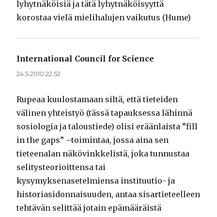
lyhytnäköisiä ja tätä lyhytnäköisyyttä
korostaa vielä mielihalujen vaikutus (Hume)
International Council for Science
sanoo:
24.5.2010 22.52
Rupeaa kuulostamaan siltä, että tieteiden
välinen yhteistyö (tässä tapauksessa lähinnä
sosiologia ja taloustiede) olisi eräänlaista ”fill
in the gaps” –toimintaa, jossa aina sen
tieteenalan näkövinkkelistä, joka tunnustaa
selitysteorioittensa tai
kysymyksenasetelmiensa instituutio- ja
historiasidonnaisuuden, antaa sisartieteelleen
tehtävän selittää jotain epämääräistä