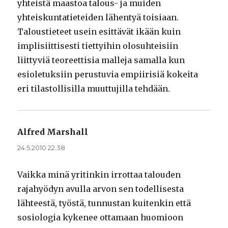
yhteistä maastoa talous- ja muiden
yhteiskuntatieteiden lähentyä toisiaan.
Taloustieteet usein esittävät ikään kuin
implisiittisesti tiettyihin olosuhteisiin
liittyviä teoreettisia malleja samalla kun
esioletuksiin perustuvia empiirisiä kokeita
eri tilastollisilla muuttujilla tehdään.
Alfred Marshall
sanoo:
24.5.2010 22.38
Vaikka minä yritinkin irrottaa talouden
rajahyödyn avulla arvon sen todellisesta
lähteestä, työstä, tunnustan kuitenkin että
sosiologia kykenee ottamaan huomioon