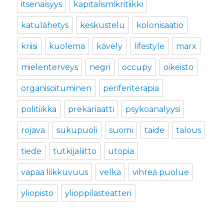
itsenäisyys
kapitalismikritiikki
katulähetys
keskustelu
kolonisaatio
kriisi
kuolema
kävely
lifestyle
marx
mielenterveys
negri
occupy
oikeisto
organisoituminen
periferiterapia
politiikka
prekariaatti
psykoanalyysi
rojava
sukupuoli
suomi
taide
talous
tiede
tutkijaliitto
utopia
vapaa liikkuvuus
velka
vihreä puolue
yliopisto
ylioppilasteatteri