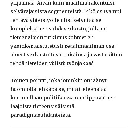
ylijäämää. Aivan kuin maailma rakentuisi
selvärajaisista segmenteistä. Eikö osuvampi
tehtävä yhteistyölle olisi selvittää se
kompleksinen suhdeverkosto, jolla eri
tieteenalojen tutkimuskohteet eli
yksinkertaistutetusti reaalimaailman osa-
alueet verkostoituvat toisiinsa ja vasta sitten
tehdä tieteiden välistä työnjakoa?
Toinen pointti, joka jotenkin on jäänyt
huomiotta: ehkäpä se, mitä tieteenalaa
kuunnellaan politiikassa on riippuvainen
laajoista tieteensisäisistä
paradigmasuhdanteista.