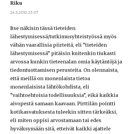
Riku
sanoo:
24.5.2010 23.07
Itse näkisin tässä tieteiden
lähestymisessä/tutkimusyhteistyössä myös
vähän vaarallisia piirteitä, eli ”tieteiden
lähestymisessä” pitäisin kuitenkin tiukasti
arvossa kunkin tieteenalan omia käytäntöjä ja
tiedontuottamisen perusteita. On olennaista,
että meillä on monenlaista tietoa
monenlaisista lähtökohdista, eli
”vaihtoehtoisia todellisuuksia”, eikä kaikkia
aivopestä samaan kaavaan. Pirttilän pointti
kotikasvatuksesta tuleekin sitten tärkeäksi,
eli miten oppisi arvostamaan tai edes
hyväksymään sitä, etteivät kaikki ajattele