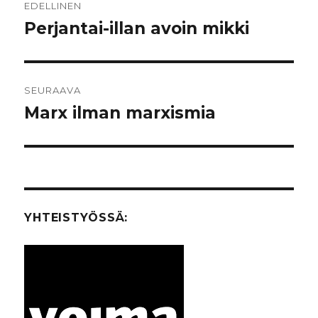
EDELLINEN
selaus
Perjantai-illan avoin mikki
Edellinen
artikkeli:
SEURAAVA
Marx ilman marxismia
Seuraava
artikkeli:
YHTEISTYÖSSÄ: