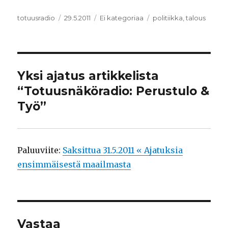
Kirjoittaja
totuusradio
Julkaistu
29.5.2011
Kategoriat
Ei kategoriaa
Avainsanat
politiikka
,
talous
Yksi ajatus artikkelista
“Totuusnäköradio: Perustulo &
Työ”
Paluuviite:
Saksittua 31.5.2011 « Ajatuksia
ensimmäisestä maailmasta
Vastaa