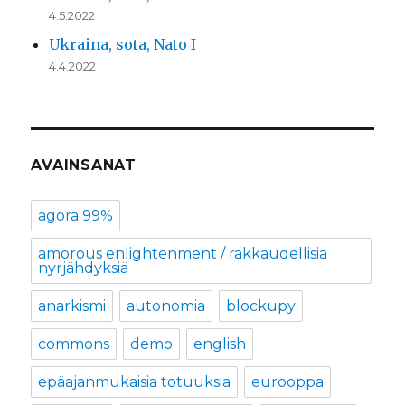
4.5.2022
Ukraina, sota, Nato I
4.4.2022
AVAINSANAT
agora 99%
amorous enlightenment / rakkaudellisia
nyrjähdyksiä
anarkismi
autonomia
blockupy
commons
demo
english
epäajanmukaisia totuuksia
eurooppa