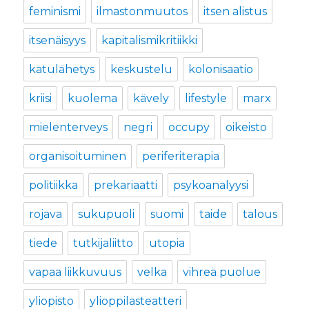
feminismi
ilmastonmuutos
itsen alistus
itsenäisyys
kapitalismikritiikki
katulähetys
keskustelu
kolonisaatio
kriisi
kuolema
kävely
lifestyle
marx
mielenterveys
negri
occupy
oikeisto
organisoituminen
periferiterapia
politiikka
prekariaatti
psykoanalyysi
rojava
sukupuoli
suomi
taide
talous
tiede
tutkijaliitto
utopia
vapaa liikkuvuus
velka
vihreä puolue
yliopisto
ylioppilasteatteri