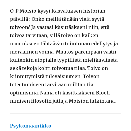
O-P Moisio kysyi Kasvatuksen historian
päivillä : Onko meillä tänään vielä syytä
toivoon? Ja vastasi käsittääkseni niin, että
toivoa tarvitaan, sillä toivo on kaiken
muutokseen tähtäävän toiminnan edellytys ja
moraalinen voima. Muutos parempaan vaatii
kuitenkin utopialle tyypillistä mielikuvitusta
sekä tekoja kohti toivottua tilaa. Toivo on
kiinnittymistä tulevaisuuteen. Toivon
toteutumiseen tarvitaan militanttia
optimismia. Nämä oli käsittääkseni Bloch
nimisen filosofin juttuja Moision tulkintana.
Psykomaanikko
sanoo: