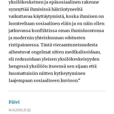
yksilökeskeinen ja epäsosiaalinen rakenne
synnyttää ihmisissä häiriintyneeltä
vaikuttavaa käyttäytymistä, koska ihminen on
luonteeltaan sosiaalinen eläin ja on näin ollen
jatkuvassa konfliktissa oman ihmisluontonsa
ja modernin yhteiskunnan odotusten
ristipaineessa. Tästä vieraantuneisuudesta
aiheutuvat ongelmat sitten medikalisoidaan,
eli redusoidaan yleisen yksilökeskeisyyden
hengessä yksilöön itseensä sen sijaan että
huomattaisiin niitten kytkeytyminen
laajempaan sosiaaliseen kuvioon.”
Päivi
sanoo:
14.6.2010 21.32