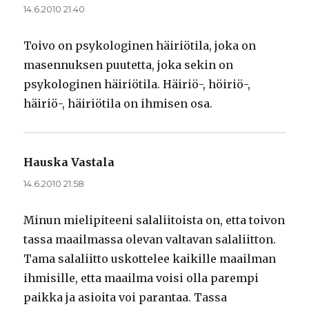
14.6.2010 21.40
Toivo on psykologinen häiriötila, joka on
masennuksen puutetta, joka sekin on
psykologinen häiriötila. Häiriö-, höiriö-,
häiriö-, häiriötila on ihmisen osa.
Hauska Vastala
sanoo:
14.6.2010 21.58
Minun mielipiteeni salaliitoista on, etta toivon
tassa maailmassa olevan valtavan salaliitton.
Tama salaliitto uskottelee kaikille maailman
ihmisille, etta maailma voisi olla parempi
paikka ja asioita voi parantaa. Tassa