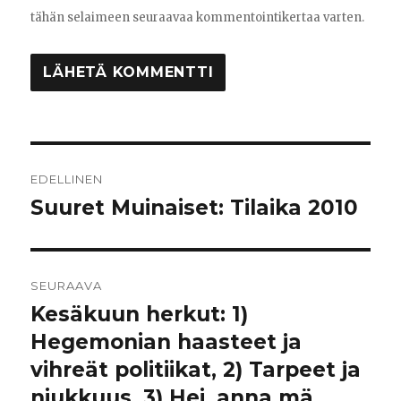
tähän selaimeen seuraavaa kommentointikertaa varten.
Artikkelien
EDELLINEN
selaus
Suuret Muinaiset: Tilaika 2010
Edellinen
artikkeli:
SEURAAVA
Kesäkuun herkut: 1)
Seuraava
Hegemonian haasteet ja
artikkeli:
vihreät politiikat, 2) Tarpeet ja
niukkuus, 3) Hei, anna mä