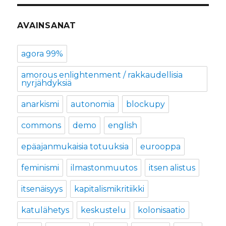
AVAINSANAT
agora 99%
amorous enlightenment / rakkaudellisia
nyrjähdyksiä
anarkismi
autonomia
blockupy
commons
demo
english
epäajanmukaisia totuuksia
eurooppa
feminismi
ilmastonmuutos
itsen alistus
itsenäisyys
kapitalismikritiikki
katulähetys
keskustelu
kolonisaatio