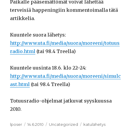
Paikalle pääsemättömät voivat lähettää
terveisiä happeningiin kommentoimalla tätä
artikkelia.
Kuuntele suora lähetys:
http://www.uta.fi/media/suora/moreeni/totuus
radio.html
(tai 98.4 Treella)
Kuuntele uusinta 18.6. klo 22–24:
http://www.uta.fi/media/suora/moreeni/simulc
ast.html
(tai 98.4 Treella)
Totuusradio-ohjelmat jatkuvat syyskuussa
2010.
Kirjoittaja
lposer
Julkaistu
14.6.2010
Kategoriat
Uncategorized
Avainsanat
katulähetys