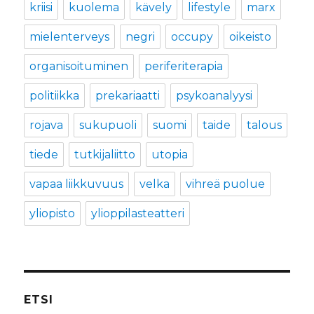
kriisi
kuolema
kävely
lifestyle
marx
mielenterveys
negri
occupy
oikeisto
organisoituminen
periferiterapia
politiikka
prekariaatti
psykoanalyysi
rojava
sukupuoli
suomi
taide
talous
tiede
tutkijaliitto
utopia
vapaa liikkuvuus
velka
vihreä puolue
yliopisto
ylioppilasteatteri
ETSI